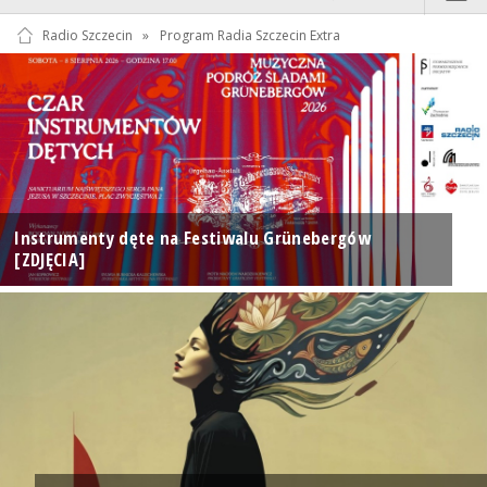
Radio Szczecin
»
Program Radia Szczecin Extra
Instrumenty dęte na Festiwalu Grünebergów
[ZDJĘCIA]