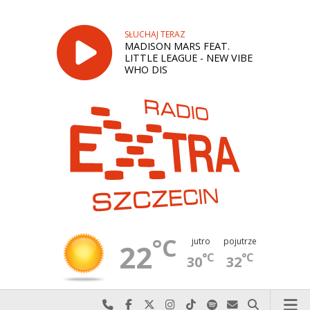
SŁUCHAJ TERAZ
MADISON MARS FEAT.
LITTLE LEAGUE - NEW VIBE
WHO DIS
°C
jutro
pojutrze
22
°C
°C
30
32
Najlepiej po prostu do nas zadzwoń
Odwiedź nas na Facebook-u
Odwiedź nas na X
Odwiedź nas na Instagram-ie
Odwiedź nas na TikTok-u
Szukaj nas na Spotify
Wyślij do nas w
Szukaj