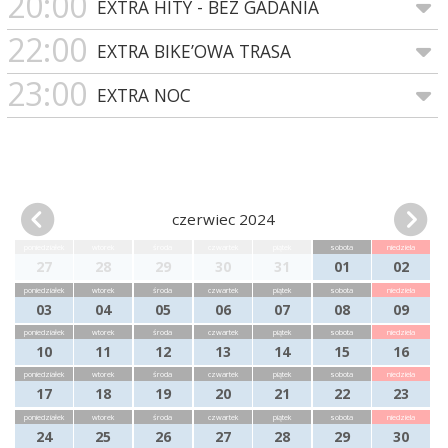
20:00
EXTRA HITY - BEZ GADANIA
22:00
EXTRA BIKE’OWA TRASA
23:00
EXTRA NOC
czerwiec 2024
poniedziałek
wtorek
środa
czwartek
piątek
sobota
niedziela
27
28
29
30
31
01
02
poniedziałek
wtorek
środa
czwartek
piątek
sobota
niedziela
03
04
05
06
07
08
09
poniedziałek
wtorek
środa
czwartek
piątek
sobota
niedziela
10
11
12
13
14
15
16
poniedziałek
wtorek
środa
czwartek
piątek
sobota
niedziela
17
18
19
20
21
22
23
poniedziałek
wtorek
środa
czwartek
piątek
sobota
niedziela
24
25
26
27
28
29
30