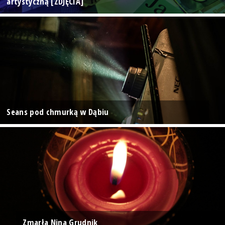
artystyczną [ZDJĘCIA]
Seans pod chmurką w Dąbiu
Zmarła Nina Grudnik