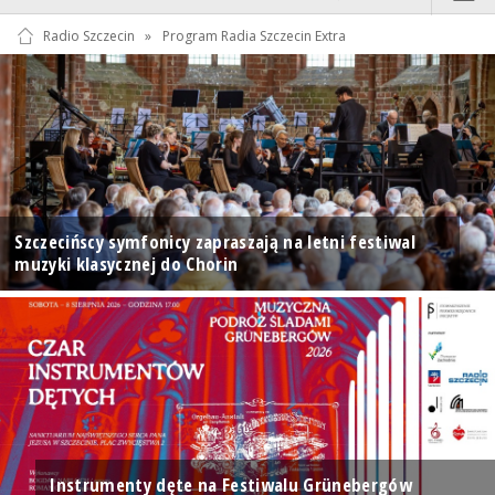
Radio Szczecin
»
Program Radia Szczecin Extra
Szczecińscy symfonicy zapraszają na letni festiwal
muzyki klasycznej do Chorin
Instrumenty dęte na Festiwalu Grünebergów