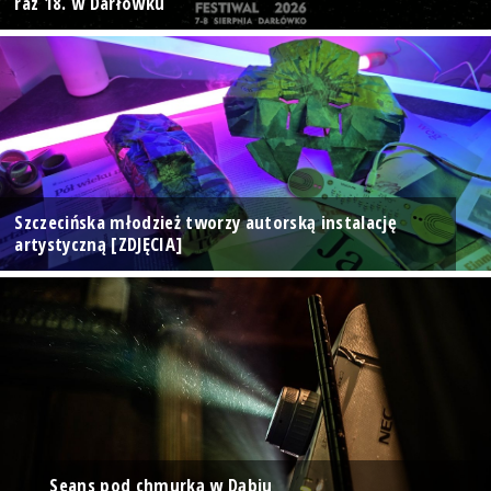
raz 18. w Darłówku
Szczecińska młodzież tworzy autorską instalację
artystyczną [ZDJĘCIA]
Seans pod chmurką w Dąbiu