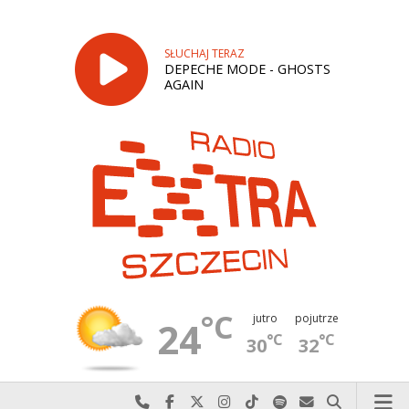
SŁUCHAJ TERAZ
DEPECHE MODE - GHOSTS
AGAIN
°C
jutro
pojutrze
24
°C
°C
30
32
Najlepiej po prostu do nas zadzwoń
Odwiedź nas na Facebook-u
Odwiedź nas na X
Odwiedź nas na Instagram-ie
Odwiedź nas na TikTok-u
Szukaj nas na Spotify
Wyślij do nas w
Szukaj