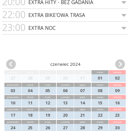
20:00
EXTRA HITY - BEZ GADANIA
22:00
EXTRA BIKE’OWA TRASA
23:00
EXTRA NOC
czerwiec 2024
poniedziałek
wtorek
środa
czwartek
piątek
sobota
niedziela
27
28
29
30
31
01
02
poniedziałek
wtorek
środa
czwartek
piątek
sobota
niedziela
03
04
05
06
07
08
09
poniedziałek
wtorek
środa
czwartek
piątek
sobota
niedziela
10
11
12
13
14
15
16
poniedziałek
wtorek
środa
czwartek
piątek
sobota
niedziela
17
18
19
20
21
22
23
poniedziałek
wtorek
środa
czwartek
piątek
sobota
niedziela
24
25
26
27
28
29
30