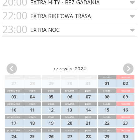
20:00
EXTRA HITY - BEZ GADANIA
22:00
EXTRA BIKE’OWA TRASA
23:00
EXTRA NOC
czerwiec 2024
poniedziałek
wtorek
środa
czwartek
piątek
sobota
niedziela
27
28
29
30
31
01
02
poniedziałek
wtorek
środa
czwartek
piątek
sobota
niedziela
03
04
05
06
07
08
09
poniedziałek
wtorek
środa
czwartek
piątek
sobota
niedziela
10
11
12
13
14
15
16
poniedziałek
wtorek
środa
czwartek
piątek
sobota
niedziela
17
18
19
20
21
22
23
poniedziałek
wtorek
środa
czwartek
piątek
sobota
niedziela
24
25
26
27
28
29
30