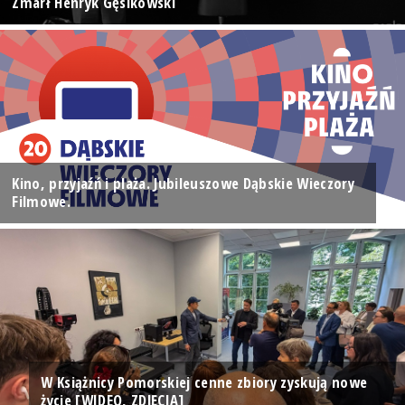
Zmarł Henryk Gęsikowski
Kino, przyjaźń i plaża. Jubileuszowe Dąbskie Wieczory
Filmowe.
W Książnicy Pomorskiej cenne zbiory zyskują nowe
życie [WIDEO, ZDJĘCIA]