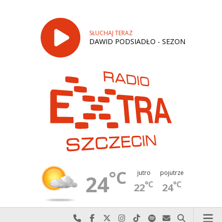
SŁUCHAJ TERAZ
DAWID PODSIADŁO - SEZON
°C
jutro
pojutrze
24
°C
°C
22
24
Najlepiej po prostu do nas zadzwoń
Odwiedź nas na Facebook-u
Odwiedź nas na X
Odwiedź nas na Instagram-ie
Odwiedź nas na TikTok-u
Szukaj nas na Spotify
Wyślij do nas w
Szukaj