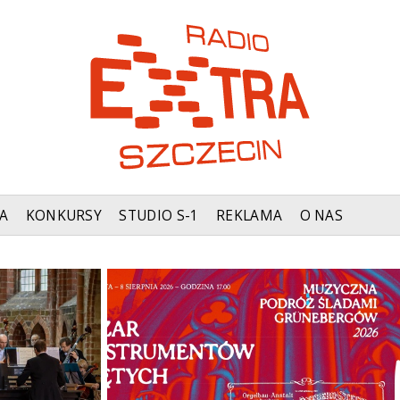
A
KONKURSY
STUDIO S-1
REKLAMA
O NAS