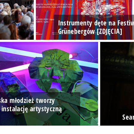
Instrumenty dęte na Festi
Grünebergów [ZDJĘCIA]
ska młodzież tworzy
 instalację artystyczną
]
Sea