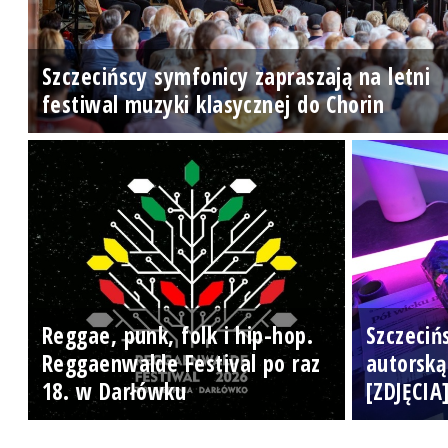
Szczecińscy symfonicy zapraszają na letni
festiwal muzyki klasycznej do Chorin
Reggae, punk, folk i hip-hop.
Szczeciń
Reggaenwalde Festival po raz
autorską
18. w Darłówku
[ZDJĘCIA