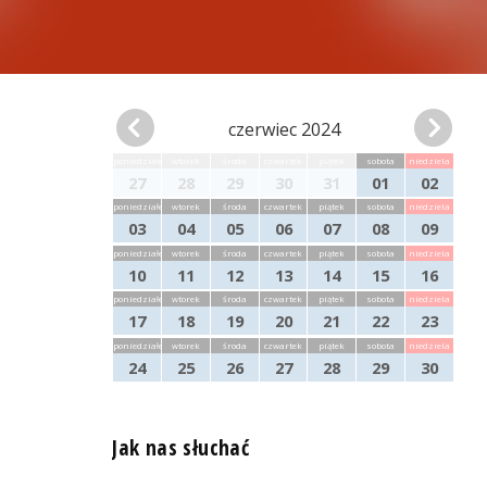
czerwiec 2024
poniedziałek
wtorek
środa
czwartek
piątek
sobota
niedziela
27
28
29
30
31
01
02
poniedziałek
wtorek
środa
czwartek
piątek
sobota
niedziela
03
04
05
06
07
08
09
poniedziałek
wtorek
środa
czwartek
piątek
sobota
niedziela
10
11
12
13
14
15
16
poniedziałek
wtorek
środa
czwartek
piątek
sobota
niedziela
17
18
19
20
21
22
23
poniedziałek
wtorek
środa
czwartek
piątek
sobota
niedziela
24
25
26
27
28
29
30
Jak nas słuchać