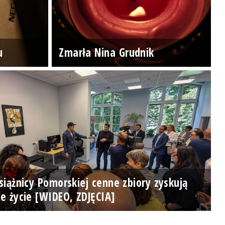
u
Zmarła Nina Grudnik
iążnicy Pomorskiej cenne zbiory zyskują
e życie [WIDEO, ZDJĘCIA]