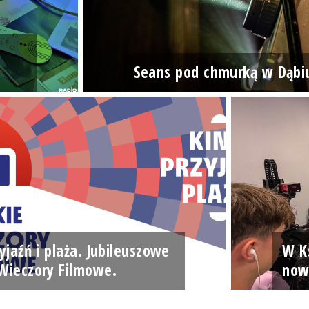
Seans pod chmurką w Dąbi
yjaźń i plaża. Jubileuszowe
W Ks
Wieczory Filmowe.
now