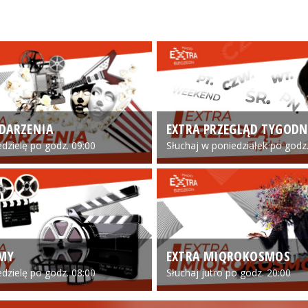
DARZENIA
EXTRA PRZEGLĄD TYGODN
edzielę po godz. 09:00
Słuchaj w poniedziałek po godz.
LMY
EXTRA MIQROKOSMOS
edzielę po godz. 08:00
Słuchaj jutro po godz. 20:00