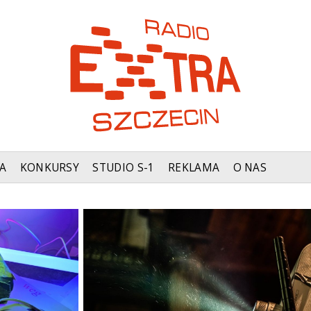
A
KONKURSY
STUDIO S-1
REKLAMA
O NAS