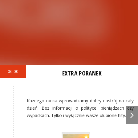
06:00
EXTRA PORANEK
Każdego ranka wprowadzamy dobry nastrój na cały
dzień. Bez informacji o polityce, pieniądzach czy
wypadkach. Tylko i wyłącznie wasze ulubione hity.