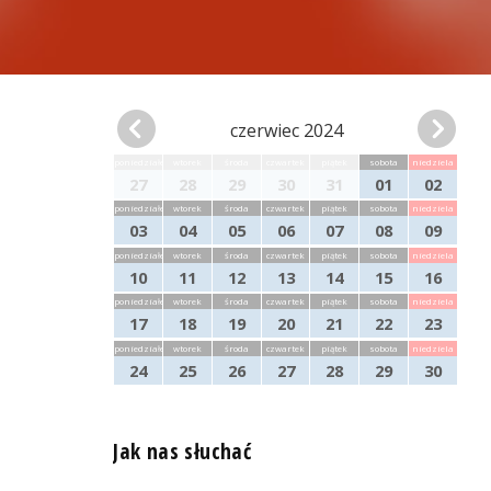
czerwiec 2024
poniedziałek
wtorek
środa
czwartek
piątek
sobota
niedziela
27
28
29
30
31
01
02
poniedziałek
wtorek
środa
czwartek
piątek
sobota
niedziela
03
04
05
06
07
08
09
poniedziałek
wtorek
środa
czwartek
piątek
sobota
niedziela
10
11
12
13
14
15
16
poniedziałek
wtorek
środa
czwartek
piątek
sobota
niedziela
17
18
19
20
21
22
23
poniedziałek
wtorek
środa
czwartek
piątek
sobota
niedziela
24
25
26
27
28
29
30
Jak nas słuchać