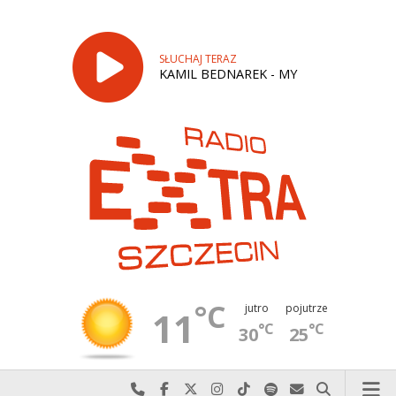
SŁUCHAJ TERAZ
KAMIL BEDNAREK - MY
°C
jutro
pojutrze
11
°C
°C
30
25
Najlepiej po prostu do nas zadzwoń
Odwiedź nas na Facebook-u
Odwiedź nas na X
Odwiedź nas na Instagram-ie
Odwiedź nas na TikTok-u
Szukaj nas na Spotify
Wyślij do nas w
Szukaj