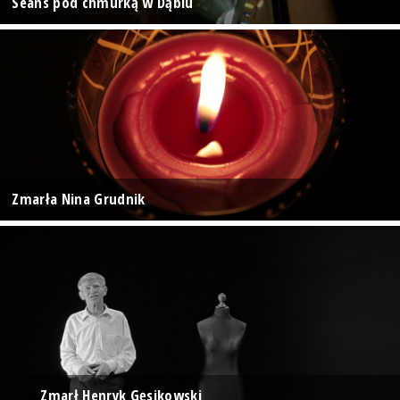
Seans pod chmurką w Dąbiu
Zmarła Nina Grudnik
Zmarł Henryk Gęsikowski