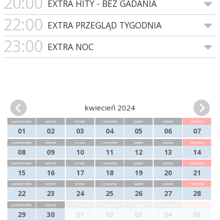
20:00
EXTRA HITY - BEZ GADANIA
22:00
EXTRA PRZEGLĄD TYGODNIA
23:00
EXTRA NOC
kwiecień 2024
poniedziałek
wtorek
środa
czwartek
piątek
sobota
niedziela
01
02
03
04
05
06
07
poniedziałek
wtorek
środa
czwartek
piątek
sobota
niedziela
08
09
10
11
12
13
14
poniedziałek
wtorek
środa
czwartek
piątek
sobota
niedziela
15
16
17
18
19
20
21
poniedziałek
wtorek
środa
czwartek
piątek
sobota
niedziela
22
23
24
25
26
27
28
poniedziałek
wtorek
środa
czwartek
piątek
sobota
niedziela
29
30
01
02
03
04
05