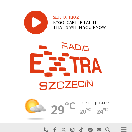
SŁUCHAJ TERAZ
KYGO, CARTER FAITH -
THAT'S WHEN YOU KNOW
°C
jutro
pojutrze
29
°C
°C
20
24
Najlepiej po prostu do nas zadzwoń
Odwiedź nas na Facebook-u
Odwiedź nas na X
Odwiedź nas na Instagram-ie
Odwiedź nas na TikTok-u
Szukaj nas na Spotify
Wyślij do nas w
Szukaj