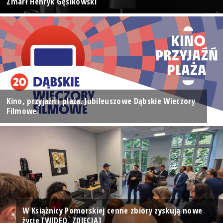
Zmarł Henryk Gęsikowski
Kino, przyjaźń i plaża. Jubileuszowe Dąbskie Wieczory
Filmowe.
W Książnicy Pomorskiej cenne zbiory zyskują nowe
życie [WIDEO, ZDJĘCIA]