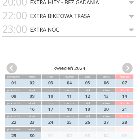
20:00
EXTRA HITY - BEZ GADANIA
22:00
EXTRA BIKE’OWA TRASA
23:00
EXTRA NOC
kwiecień 2024
poniedziałek
wtorek
środa
czwartek
piątek
sobota
niedziela
01
02
03
04
05
06
07
poniedziałek
wtorek
środa
czwartek
piątek
sobota
niedziela
08
09
10
11
12
13
14
poniedziałek
wtorek
środa
czwartek
piątek
sobota
niedziela
15
16
17
18
19
20
21
poniedziałek
wtorek
środa
czwartek
piątek
sobota
niedziela
22
23
24
25
26
27
28
poniedziałek
wtorek
środa
czwartek
piątek
sobota
niedziela
29
30
01
02
03
04
05