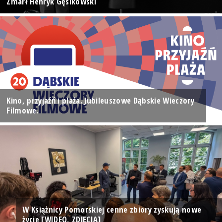
Zmarł Henryk Gęsikowski
Kino, przyjaźń i plaża. Jubileuszowe Dąbskie Wieczory
Filmowe.
W Książnicy Pomorskiej cenne zbiory zyskują nowe
życie [WIDEO, ZDJĘCIA]