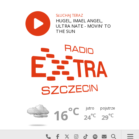
SŁUCHAJ TERAZ
HUGEL, IMAEL ANGEL,
ULTRA NATE - MOVIN' TO
THE SUN
°C
jutro
pojutrze
16
°C
°C
24
29
Najlepiej po prostu do nas zadzwoń
Odwiedź nas na Facebook-u
Odwiedź nas na X
Odwiedź nas na Instagram-ie
Odwiedź nas na TikTok-u
Szukaj nas na Spotify
Wyślij do nas w
Szukaj