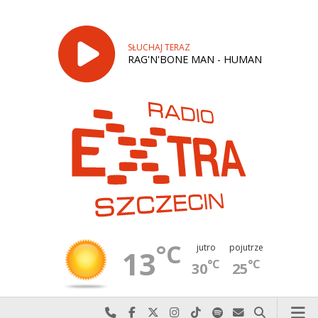
SŁUCHAJ TERAZ
RAG'N'BONE MAN - HUMAN
°C
jutro
pojutrze
13
°C
°C
30
25
Najlepiej po prostu do nas zadzwoń
Odwiedź nas na Facebook-u
Odwiedź nas na X
Odwiedź nas na Instagram-ie
Odwiedź nas na TikTok-u
Szukaj nas na Spotify
Wyślij do nas w
Szukaj