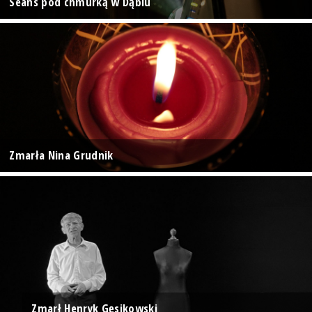
Seans pod chmurką w Dąbiu
Zmarła Nina Grudnik
Zmarł Henryk Gęsikowski