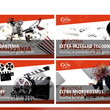
DARZENIA
EXTRA PRZEGLĄD TYGODN
edzielę po godz. 09:00
Słuchaj w poniedziałek po godz.
LMY
EXTRA MIQROKOSMOS
edzielę po godz. 08:00
Słuchaj jutro po godz. 20:00