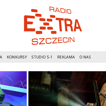
A
KONKURSY
STUDIO S-1
REKLAMA
O NAS