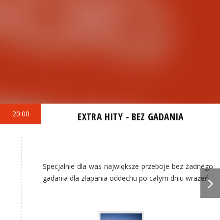
20:00
EXTRA HITY - BEZ GADANIA
Specjalnie dla was największe przeboje bez żadnego
gadania dla złapania oddechu po całym dniu wrażeń.