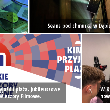
Seans pod chmurką w Dąbi
yjaźń i plaża. Jubileuszowe
W Ks
Wieczory Filmowe.
now