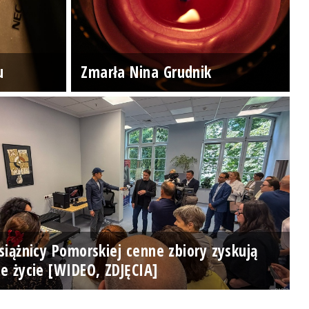
u
Zmarła Nina Grudnik
iążnicy Pomorskiej cenne zbiory zyskują
e życie [WIDEO, ZDJĘCIA]