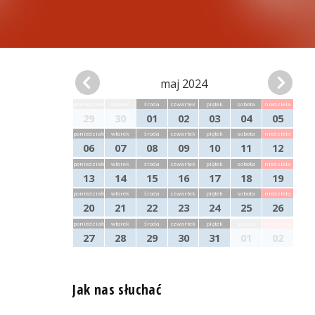
maj 2024
poniedziałek
wtorek
środa
czwartek
piątek
sobota
niedziela
29
30
01
02
03
04
05
poniedziałek
wtorek
środa
czwartek
piątek
sobota
niedziela
06
07
08
09
10
11
12
poniedziałek
wtorek
środa
czwartek
piątek
sobota
niedziela
13
14
15
16
17
18
19
poniedziałek
wtorek
środa
czwartek
piątek
sobota
niedziela
20
21
22
23
24
25
26
poniedziałek
wtorek
środa
czwartek
piątek
sobota
niedziela
27
28
29
30
31
01
02
Jak nas słuchać