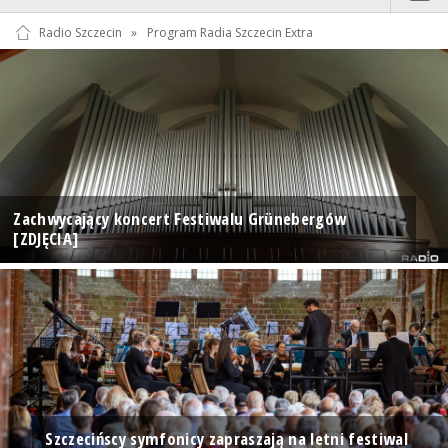
Radio Szczecin
»
Program Radia Szczecin Extra
Zachwycający koncert Festiwalu Grünebergów
[ZDJĘCIA]
Szczecińscy symfonicy zapraszają na letni festiwal