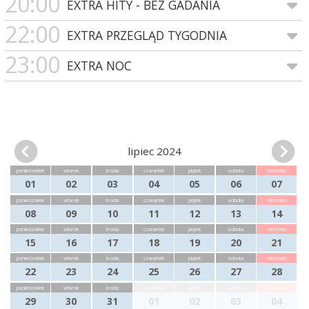
20:00
EXTRA HITY - BEZ GADANIA
22:00
EXTRA PRZEGLĄD TYGODNIA
23:00
EXTRA NOC
lipiec 2024
poniedziałek
wtorek
środa
czwartek
piątek
sobota
niedziela
01
02
03
04
05
06
07
poniedziałek
wtorek
środa
czwartek
piątek
sobota
niedziela
08
09
10
11
12
13
14
poniedziałek
wtorek
środa
czwartek
piątek
sobota
niedziela
15
16
17
18
19
20
21
poniedziałek
wtorek
środa
czwartek
piątek
sobota
niedziela
22
23
24
25
26
27
28
poniedziałek
wtorek
środa
czwartek
piątek
sobota
niedziela
29
30
31
01
02
03
04