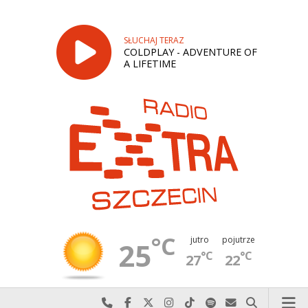
SŁUCHAJ TERAZ
COLDPLAY - ADVENTURE OF
A LIFETIME
°C
jutro
pojutrze
25
°C
°C
27
22
Najlepiej po prostu do nas zadzwoń
Odwiedź nas na Facebook-u
Odwiedź nas na X
Odwiedź nas na Instagram-ie
Odwiedź nas na TikTok-u
Szukaj nas na Spotify
Wyślij do nas w
Szukaj