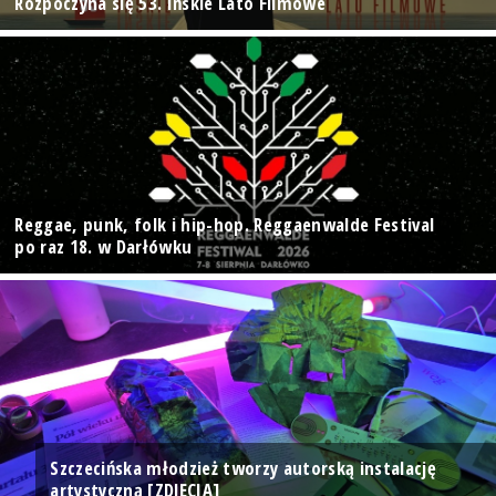
Rozpoczyna się 53. Ińskie Lato Filmowe
Reggae, punk, folk i hip-hop. Reggaenwalde Festival
po raz 18. w Darłówku
Szczecińska młodzież tworzy autorską instalację
artystyczną [ZDJĘCIA]