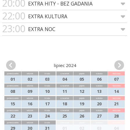
20:00
EXTRA HITY - BEZ GADANIA
22:00
EXTRA KULTURA
23:00
EXTRA NOC
lipiec 2024
poniedziałek
wtorek
środa
czwartek
piątek
sobota
niedziela
01
02
03
04
05
06
07
poniedziałek
wtorek
środa
czwartek
piątek
sobota
niedziela
08
09
10
11
12
13
14
poniedziałek
wtorek
środa
czwartek
piątek
sobota
niedziela
15
16
17
18
19
20
21
poniedziałek
wtorek
środa
czwartek
piątek
sobota
niedziela
22
23
24
25
26
27
28
poniedziałek
wtorek
środa
czwartek
piątek
sobota
niedziela
29
30
31
01
02
03
04