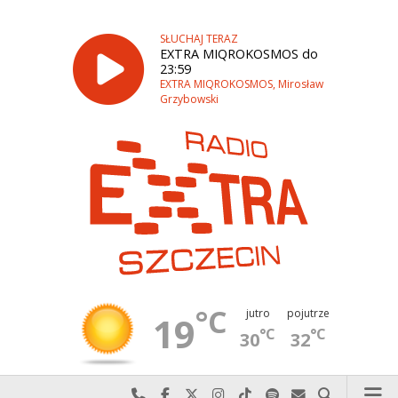
SŁUCHAJ TERAZ
EXTRA MIQROKOSMOS do
23:59
EXTRA MIQROKOSMOS, Mirosław
Grzybowski
°C
jutro
pojutrze
19
°C
°C
30
32
Najlepiej po prostu do nas zadzwoń
Odwiedź nas na Facebook-u
Odwiedź nas na X
Odwiedź nas na Instagram-ie
Odwiedź nas na TikTok-u
Szukaj nas na Spotify
Wyślij do nas w
Szukaj