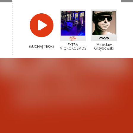
EXTRA
Mirosław
SŁUCHAJ TERAZ
MIQROKOSMOS
Grzybowski