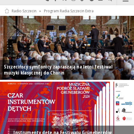
Radio Szczecin
»
Program Radia Szczecin Extra
Szczecińscy symfonicy zapraszają na letni festiwal
muzyki klasycznej do Chorin
Instrumenty dęte na Festiwalu Grünebergów