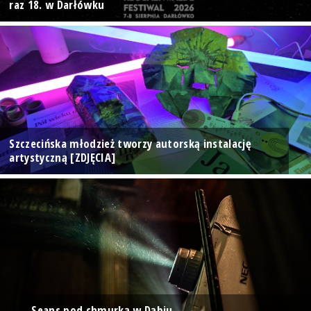
raz 18. w Darłówku
Szczecińska młodzież tworzy autorską instalację
artystyczną [ZDJĘCIA]
Seans pod chmurką w Dąbiu