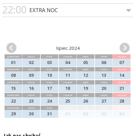
22:00
EXTRA NOC
lipiec 2024
poniedziałek
wtorek
środa
czwartek
piątek
sobota
niedziela
01
02
03
04
05
06
07
poniedziałek
wtorek
środa
czwartek
piątek
sobota
niedziela
08
09
10
11
12
13
14
poniedziałek
wtorek
środa
czwartek
piątek
sobota
niedziela
15
16
17
18
19
20
21
poniedziałek
wtorek
środa
czwartek
piątek
sobota
niedziela
22
23
24
25
26
27
28
poniedziałek
wtorek
środa
czwartek
piątek
sobota
niedziela
29
30
31
01
02
03
04
Jak nas słuchać