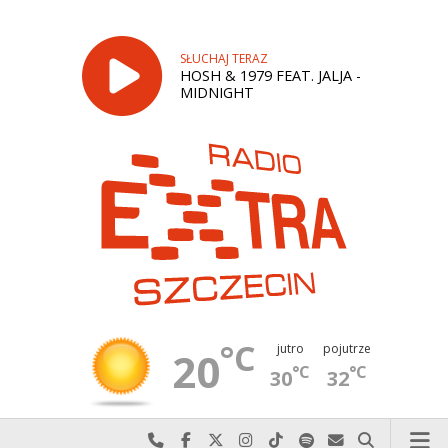
SŁUCHAJ TERAZ
HOSH & 1979 FEAT. JALJA -
MIDNIGHT
°C
jutro
pojutrze
20
°C
°C
30
32
Najlepiej po prostu do nas zadzwoń
Odwiedź nas na Facebook-u
Odwiedź nas na X
Odwiedź nas na Instagram-ie
Odwiedź nas na TikTok-u
Szukaj nas na Spotify
Wyślij do nas w
Szukaj