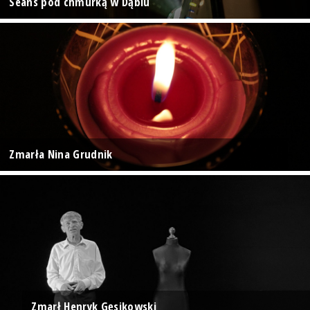
Seans pod chmurką w Dąbiu
Zmarła Nina Grudnik
Zmarł Henryk Gęsikowski