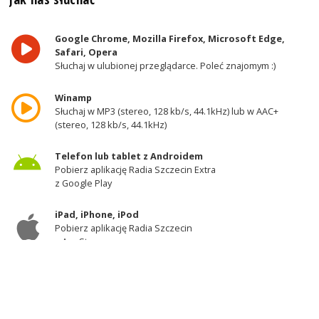
Google Chrome, Mozilla Firefox, Microsoft Edge,
Safari, Opera
Słuchaj w ulubionej przeglądarce. Poleć znajomym :)
Winamp
Słuchaj w MP3 (stereo, 128 kb/s, 44.1kHz) lub w AAC+
(stereo, 128 kb/s, 44.1kHz)
Telefon lub tablet z Androidem
Pobierz aplikację Radia Szczecin Extra
z Google Play
iPad, iPhone, iPod
Pobierz aplikację Radia Szczecin
z AppStore
Odbiornik DAB+
Słuchaj w zachodniej części województwa
zachodniopomorskiego - kanał 11A