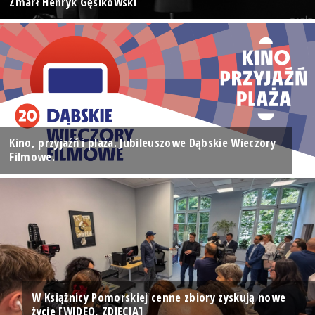
Zmarł Henryk Gęsikowski
Kino, przyjaźń i plaża. Jubileuszowe Dąbskie Wieczory
Filmowe.
W Książnicy Pomorskiej cenne zbiory zyskują nowe
życie [WIDEO, ZDJĘCIA]