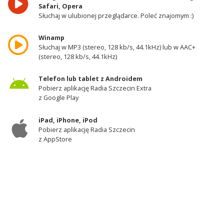
Safari, Opera
Słuchaj w ulubionej przeglądarce. Poleć znajomym :)
Winamp
Słuchaj w MP3 (stereo, 128 kb/s, 44.1kHz) lub w AAC+
(stereo, 128 kb/s, 44.1kHz)
Telefon lub tablet z Androidem
Pobierz aplikację Radia Szczecin Extra
z Google Play
iPad, iPhone, iPod
Pobierz aplikację Radia Szczecin
z AppStore
Odbiornik DAB+
Słuchaj w zachodniej części województwa
zachodniopomorskiego - kanał 11A