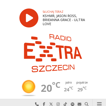
SŁUCHAJ TERAZ
KSHMR, JASON ROSS,
BRIEANNA GRACE - ULTRA
LOVE
°C
jutro
pojutrze
20
°C
°C
24
29
Najlepiej po prostu do nas zadzwoń
Odwiedź nas na Facebook-u
Odwiedź nas na X
Odwiedź nas na Instagram-ie
Odwiedź nas na TikTok-u
Szukaj nas na Spotify
Wyślij do nas w
Szukaj