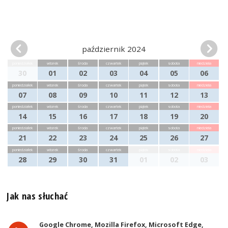
październik 2024
poniedziałek
wtorek
środa
czwartek
piątek
sobota
niedziela
30
01
02
03
04
05
06
poniedziałek
wtorek
środa
czwartek
piątek
sobota
niedziela
07
08
09
10
11
12
13
poniedziałek
wtorek
środa
czwartek
piątek
sobota
niedziela
14
15
16
17
18
19
20
poniedziałek
wtorek
środa
czwartek
piątek
sobota
niedziela
21
22
23
24
25
26
27
poniedziałek
wtorek
środa
czwartek
piątek
sobota
niedziela
28
29
30
31
01
02
03
Jak nas słuchać
Google Chrome, Mozilla Firefox, Microsoft Edge,