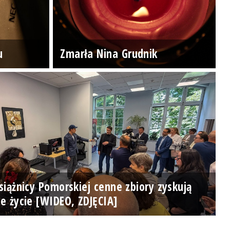
u
Zmarła Nina Grudnik
iążnicy Pomorskiej cenne zbiory zyskują
e życie [WIDEO, ZDJĘCIA]