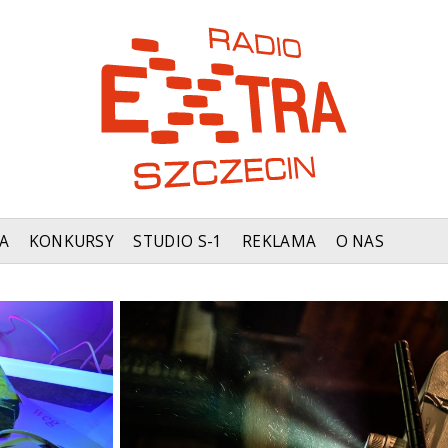
A
KONKURSY
STUDIO S-1
REKLAMA
O NAS