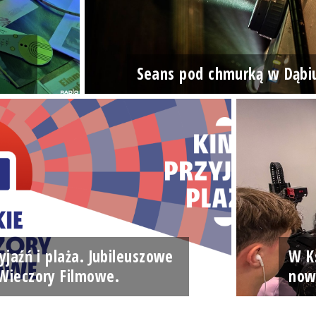
Seans pod chmurką w Dąbi
yjaźń i plaża. Jubileuszowe
W Ks
Wieczory Filmowe.
now