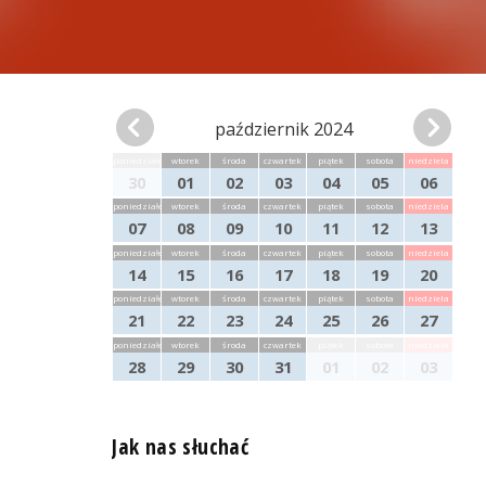
październik 2024
poniedziałek
wtorek
środa
czwartek
piątek
sobota
niedziela
30
01
02
03
04
05
06
poniedziałek
wtorek
środa
czwartek
piątek
sobota
niedziela
07
08
09
10
11
12
13
poniedziałek
wtorek
środa
czwartek
piątek
sobota
niedziela
14
15
16
17
18
19
20
poniedziałek
wtorek
środa
czwartek
piątek
sobota
niedziela
21
22
23
24
25
26
27
poniedziałek
wtorek
środa
czwartek
piątek
sobota
niedziela
28
29
30
31
01
02
03
Jak nas słuchać