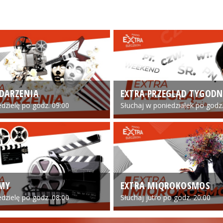
DARZENIA
EXTRA PRZEGLĄD TYGODN
edzielę po godz. 09:00
Słuchaj w poniedziałek po godz.
LMY
EXTRA MIQROKOSMOS
edzielę po godz. 08:00
Słuchaj jutro po godz. 20:00