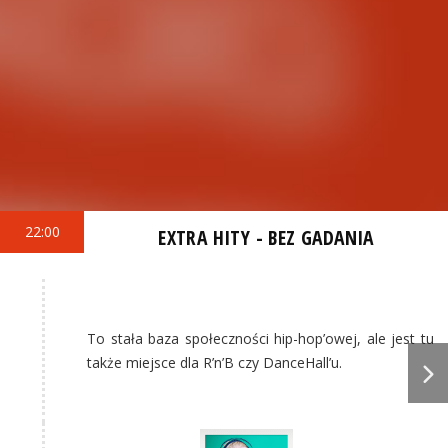
22:00
EXTRA HITY - BEZ GADANIA
To stała baza społeczności hip-hop’owej, ale jest tu
także miejsce dla R’n’B czy DanceHall’u.