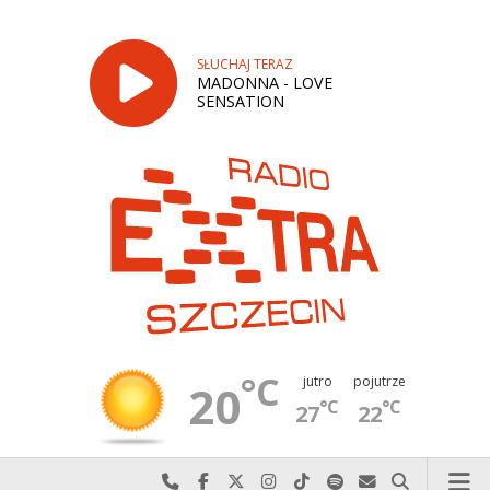
SŁUCHAJ TERAZ
MADONNA - LOVE
SENSATION
°C
jutro
pojutrze
20
°C
°C
27
22
Najlepiej po prostu do nas zadzwoń
Odwiedź nas na Facebook-u
Odwiedź nas na X
Odwiedź nas na Instagram-ie
Odwiedź nas na TikTok-u
Szukaj nas na Spotify
Wyślij do nas w
Szukaj