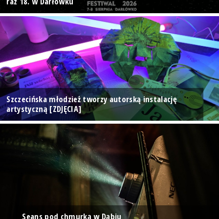
raz 18. w Darłówku
Szczecińska młodzież tworzy autorską instalację
artystyczną [ZDJĘCIA]
Seans pod chmurką w Dąbiu