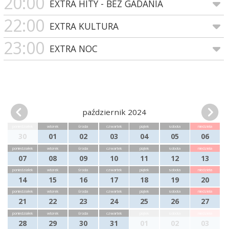
20:00
EXTRA HITY - BEZ GADANIA
22:00
EXTRA KULTURA
23:00
EXTRA NOC
październik 2024
poniedziałek
wtorek
środa
czwartek
piątek
sobota
niedziela
30
01
02
03
04
05
06
poniedziałek
wtorek
środa
czwartek
piątek
sobota
niedziela
07
08
09
10
11
12
13
poniedziałek
wtorek
środa
czwartek
piątek
sobota
niedziela
14
15
16
17
18
19
20
poniedziałek
wtorek
środa
czwartek
piątek
sobota
niedziela
21
22
23
24
25
26
27
poniedziałek
wtorek
środa
czwartek
piątek
sobota
niedziela
28
29
30
31
01
02
03