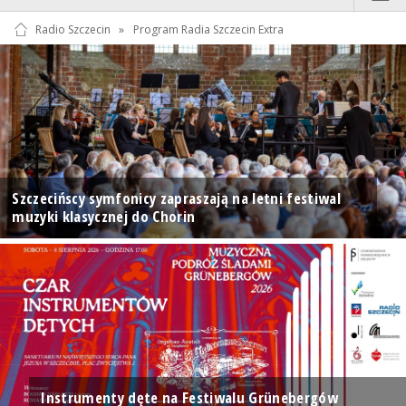
Radio Szczecin
»
Program Radia Szczecin Extra
Szczecińscy symfonicy zapraszają na letni festiwal
muzyki klasycznej do Chorin
Instrumenty dęte na Festiwalu Grünebergów