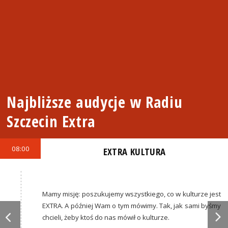
Najbliższe audycje w Radiu
Szczecin Extra
08:00
EXTRA KULTURA
Mamy misję: poszukujemy wszystkiego, co w kulturze jest
EXTRA. A później Wam o tym mówimy. Tak, jak sami byśmy
chcieli, żeby ktoś do nas mówił o kulturze.