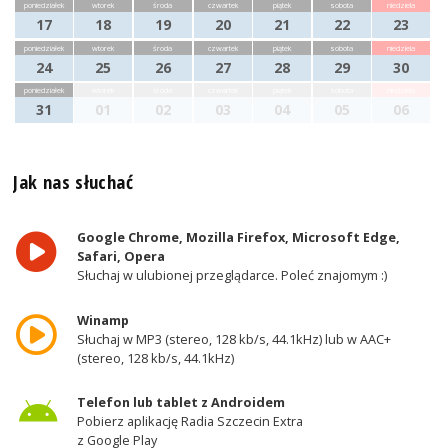
poniedziałek
wtorek
środa
czwartek
piątek
sobota
niedziela
17
18
19
20
21
22
23
poniedziałek
wtorek
środa
czwartek
piątek
sobota
niedziela
24
25
26
27
28
29
30
poniedziałek
wtorek
środa
czwartek
piątek
sobota
niedziela
31
01
02
03
04
05
06
Jak nas słuchać
Google Chrome, Mozilla Firefox, Microsoft Edge,
Safari, Opera
Słuchaj w ulubionej przeglądarce. Poleć znajomym :)
Winamp
Słuchaj w MP3 (stereo, 128 kb/s, 44.1kHz) lub w AAC+
(stereo, 128 kb/s, 44.1kHz)
Telefon lub tablet z Androidem
Pobierz aplikację Radia Szczecin Extra
z Google Play