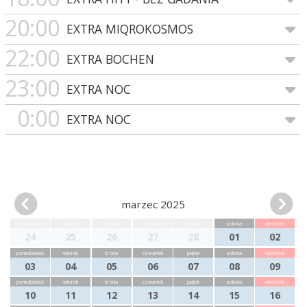
20:00
EXTRA MIQROKOSMOS
22:00
EXTRA BOCHEN
23:00
EXTRA NOC
0:00
EXTRA NOC
marzec 2025
poniedziałek
wtorek
środa
czwartek
piątek
sobota
niedziela
24
25
26
27
28
01
02
poniedziałek
wtorek
środa
czwartek
piątek
sobota
niedziela
03
04
05
06
07
08
09
poniedziałek
wtorek
środa
czwartek
piątek
sobota
niedziela
10
11
12
13
14
15
16