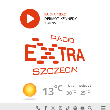
SŁUCHAJ TERAZ
DERMOT KENNEDY -
TURNSTILE
°C
jutro
pojutrze
13
°C
°C
30
25
Najlepiej po prostu do nas zadzwoń
Odwiedź nas na Facebook-u
Odwiedź nas na X
Odwiedź nas na Instagram-ie
Odwiedź nas na TikTok-u
Szukaj nas na Spotify
Wyślij do nas w
Szukaj