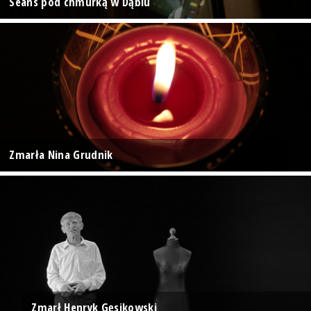
Seans pod chmurką w Dąbiu
Zmarła Nina Grudnik
Zmarł Henryk Gęsikowski