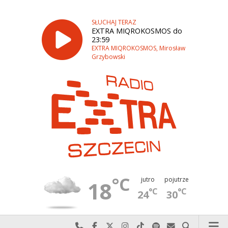
SŁUCHAJ TERAZ
EXTRA MIQROKOSMOS do
23:59
EXTRA MIQROKOSMOS, Mirosław
Grzybowski
°C
jutro
pojutrze
18
°C
°C
24
30
Najlepiej po prostu do nas zadzwoń
Odwiedź nas na Facebook-u
Odwiedź nas na X
Odwiedź nas na Instagram-ie
Odwiedź nas na TikTok-u
Szukaj nas na Spotify
Wyślij do nas w
Szukaj