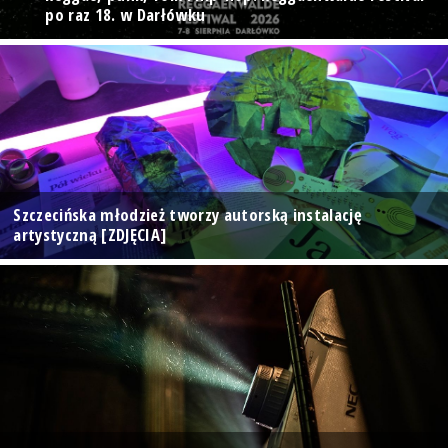
po raz 18. w Darłówku
Szczecińska młodzież tworzy autorską instalację
artystyczną [ZDJĘCIA]