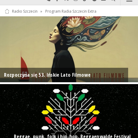
Radio Szczecin
»
Program Radia Szczecin Extra
Rozpoczyna się 53. Ińskie Lato Filmowe
Reggae, punk, folk i hip-hop. Reggaenwalde Festival