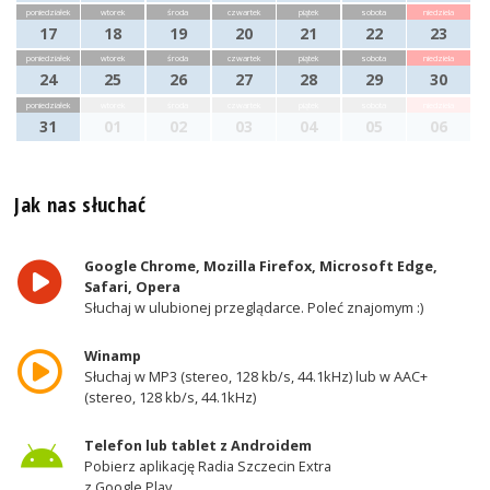
poniedziałek
wtorek
środa
czwartek
piątek
sobota
niedziela
17
18
19
20
21
22
23
poniedziałek
wtorek
środa
czwartek
piątek
sobota
niedziela
24
25
26
27
28
29
30
poniedziałek
wtorek
środa
czwartek
piątek
sobota
niedziela
31
01
02
03
04
05
06
Jak nas słuchać
Google Chrome, Mozilla Firefox, Microsoft Edge,
Safari, Opera
Słuchaj w ulubionej przeglądarce. Poleć znajomym :)
Winamp
Słuchaj w MP3 (stereo, 128 kb/s, 44.1kHz) lub w AAC+
(stereo, 128 kb/s, 44.1kHz)
Telefon lub tablet z Androidem
Pobierz aplikację Radia Szczecin Extra
z Google Play