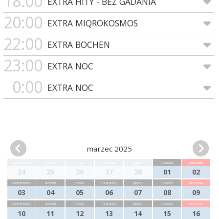
18:00
EXTRA HITY - BEZ GADANIA
20:00
EXTRA MIQROKOSMOS
22:00
EXTRA BOCHEN
23:00
EXTRA NOC
0:00
EXTRA NOC
marzec 2025
poniedziałek
wtorek
środa
czwartek
piątek
sobota
niedziela
24
25
26
27
28
01
02
poniedziałek
wtorek
środa
czwartek
piątek
sobota
niedziela
03
04
05
06
07
08
09
poniedziałek
wtorek
środa
czwartek
piątek
sobota
niedziela
10
11
12
13
14
15
16