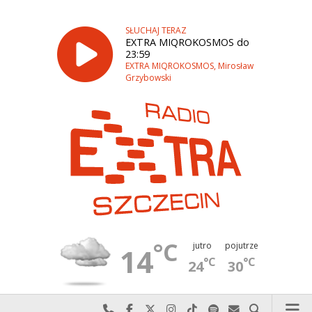
SŁUCHAJ TERAZ
EXTRA MIQROKOSMOS do
23:59
EXTRA MIQROKOSMOS, Mirosław
Grzybowski
°C
jutro
pojutrze
14
°C
°C
24
30
Najlepiej po prostu do nas zadzwoń
Odwiedź nas na Facebook-u
Odwiedź nas na X
Odwiedź nas na Instagram-ie
Odwiedź nas na TikTok-u
Szukaj nas na Spotify
Wyślij do nas w
Szukaj