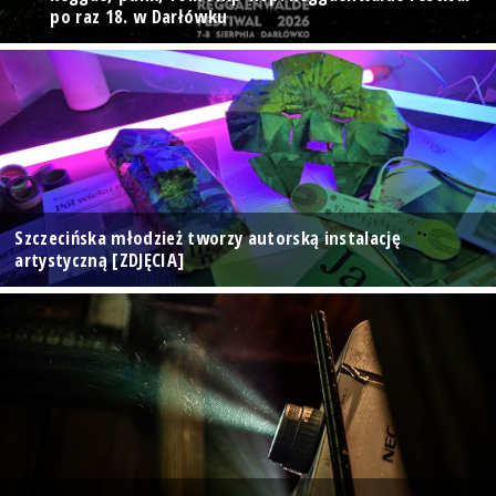
po raz 18. w Darłówku
Szczecińska młodzież tworzy autorską instalację
artystyczną [ZDJĘCIA]