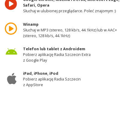
Safari, Opera
Słuchaj w ulubionej przeglądarce. Poleć znajomym :)
Winamp
Słuchaj w MP3 (stereo, 128 kb/s, 44.1kHz) lub w AAC+
(stereo, 128 kb/s, 44.1kHz)
Telefon lub tablet z Androidem
Pobierz aplikację Radia Szczecin Extra
z Google Play
iPad, iPhone, iPod
Pobierz aplikację Radia Szczecin
z AppStore
Odbiornik DAB+
Słuchaj w zachodniej części województwa
zachodniopomorskiego - kanał 11A