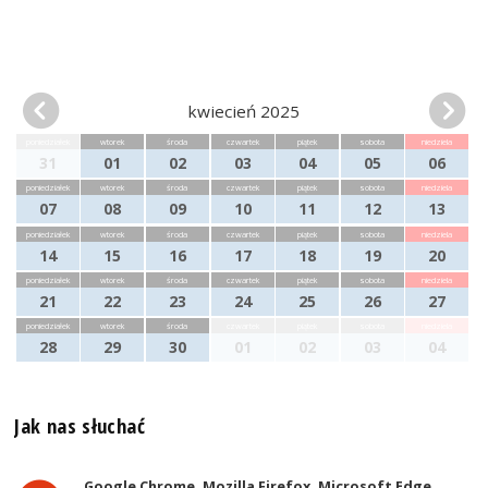
kwiecień 2025
poniedziałek
wtorek
środa
czwartek
piątek
sobota
niedziela
31
01
02
03
04
05
06
poniedziałek
wtorek
środa
czwartek
piątek
sobota
niedziela
07
08
09
10
11
12
13
poniedziałek
wtorek
środa
czwartek
piątek
sobota
niedziela
14
15
16
17
18
19
20
poniedziałek
wtorek
środa
czwartek
piątek
sobota
niedziela
21
22
23
24
25
26
27
poniedziałek
wtorek
środa
czwartek
piątek
sobota
niedziela
28
29
30
01
02
03
04
Jak nas słuchać
Google Chrome, Mozilla Firefox, Microsoft Edge,