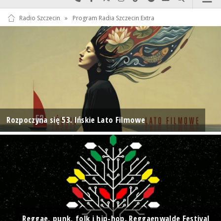
Radio Szczecin
»
Program Radia Szczecin Extra
Rozpoczyna się 53. Ińskie Lato Filmowe
Reggae, punk, folk i hip-hop. Reggaenwalde Festival