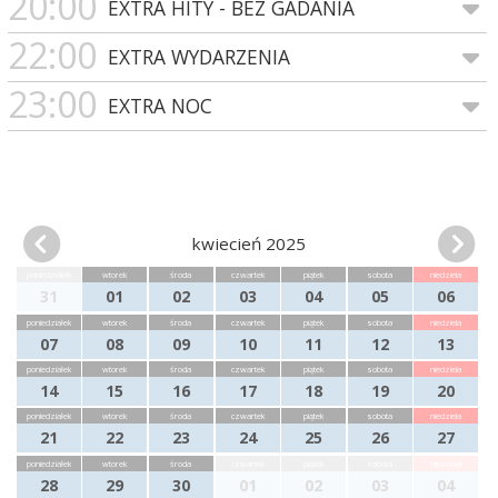
20:00
EXTRA HITY - BEZ GADANIA
22:00
EXTRA WYDARZENIA
23:00
EXTRA NOC
kwiecień 2025
poniedziałek
wtorek
środa
czwartek
piątek
sobota
niedziela
31
01
02
03
04
05
06
poniedziałek
wtorek
środa
czwartek
piątek
sobota
niedziela
07
08
09
10
11
12
13
poniedziałek
wtorek
środa
czwartek
piątek
sobota
niedziela
14
15
16
17
18
19
20
poniedziałek
wtorek
środa
czwartek
piątek
sobota
niedziela
21
22
23
24
25
26
27
poniedziałek
wtorek
środa
czwartek
piątek
sobota
niedziela
28
29
30
01
02
03
04