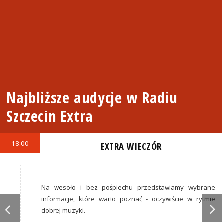
Najbliższe audycje w Radiu
Szczecin Extra
18:00
EXTRA WIECZÓR
Na wesoło i bez pośpiechu przedstawiamy wybrane
informacje, które warto poznać - oczywiście w rytmie
dobrej muzyki.