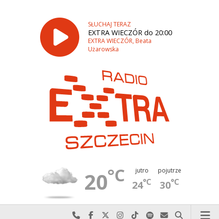
SŁUCHAJ TERAZ
EXTRA WIECZÓR do 20:00
EXTRA WIECZÓR, Beata
Użarowska
°C
jutro
pojutrze
20
°C
°C
24
30
Najlepiej po prostu do nas zadzwoń
Odwiedź nas na Facebook-u
Odwiedź nas na X
Odwiedź nas na Instagram-ie
Odwiedź nas na TikTok-u
Szukaj nas na Spotify
Wyślij do nas w
Szukaj