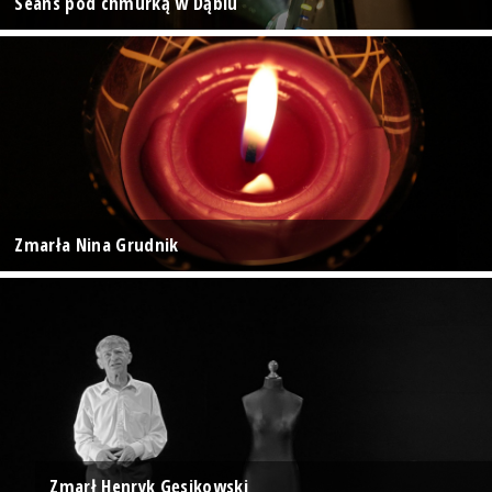
Seans pod chmurką w Dąbiu
Zmarła Nina Grudnik
Zmarł Henryk Gęsikowski