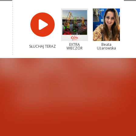
EXTRA
Beata
SŁUCHAJ TERAZ
WIECZÓR
Użarowska