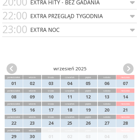
20:00
EXTRA HITY - BEZ GADANIA
22:00
EXTRA PRZEGLĄD TYGODNIA
23:00
EXTRA NOC
wrzesień 2025
poniedziałek
wtorek
środa
czwartek
piątek
sobota
niedziela
01
02
03
04
05
06
07
poniedziałek
wtorek
środa
czwartek
piątek
sobota
niedziela
08
09
10
11
12
13
14
poniedziałek
wtorek
środa
czwartek
piątek
sobota
niedziela
15
16
17
18
19
20
21
poniedziałek
wtorek
środa
czwartek
piątek
sobota
niedziela
22
23
24
25
26
27
28
poniedziałek
wtorek
środa
czwartek
piątek
sobota
niedziela
29
30
01
02
03
04
05