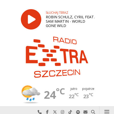
SŁUCHAJ TERAZ
ROBIN SCHULZ, CYRIL FEAT.
SAM MARTIN - WORLD
GONE WILD
°C
jutro
pojutrze
24
°C
°C
22
23
Najlepiej po prostu do nas zadzwoń
Odwiedź nas na Facebook-u
Odwiedź nas na X
Odwiedź nas na Instagram-ie
Odwiedź nas na TikTok-u
Szukaj nas na Spotify
Wyślij do nas w
Szukaj