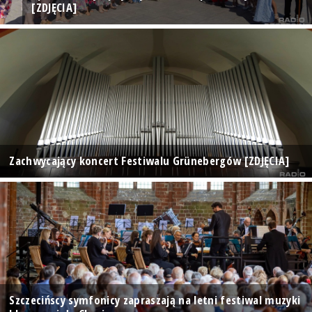
[ZDJĘCIA]
Zachwycający koncert Festiwalu Grünebergów [ZDJĘCIA]
Szczecińscy symfonicy zapraszają na letni festiwal muzyki