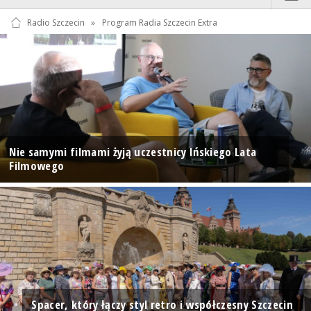
Radio Szczecin
»
Program Radia Szczecin Extra
Nie samymi filmami żyją uczestnicy Ińskiego Lata
Filmowego
Spacer, który łączy styl retro i współczesny Szczecin