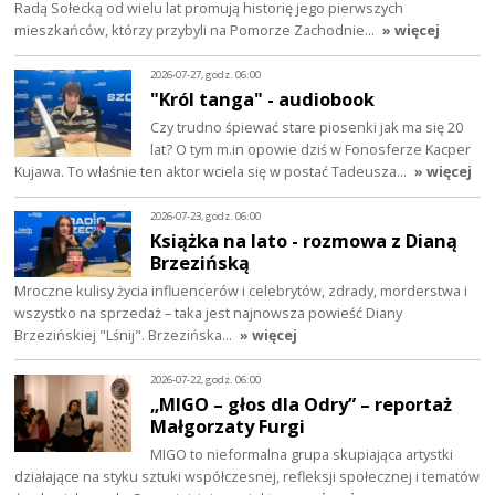
Radą Sołecką od wielu lat promują historię jego pierwszych
mieszkańców, którzy przybyli na Pomorze Zachodnie…
» więcej
2026-07-27, godz. 06:00
"Król tanga" - audiobook
Czy trudno śpiewać stare piosenki jak ma się 20
lat? O tym m.in opowie dziś w Fonosferze Kacper
Kujawa. To właśnie ten aktor wciela się w postać Tadeusza…
» więcej
2026-07-23, godz. 06:00
Książka na lato - rozmowa z Dianą
Brzezińską
Mroczne kulisy życia influencerów i celebrytów, zdrady, morderstwa i
wszystko na sprzedaż – taka jest najnowsza powieść Diany
Brzezińskiej "Lśnij". Brzezińska…
» więcej
2026-07-22, godz. 06:00
„MIGO – głos dla Odry” – reportaż
Małgorzaty Furgi
MIGO to nieformalna grupa skupiająca artystki
działające na styku sztuki współczesnej, refleksji społecznej i tematów