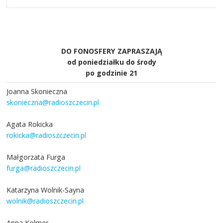
DO FONOSFERY ZAPRASZAJĄ
od poniedziałku do środy
po godzinie 21
Joanna Skonieczna
skonieczna@radioszczecin.pl
Agata Rokicka
rokicka@radioszczecin.pl
Małgorzata Furga
furga@radioszczecin.pl
Katarzyna Wolnik-Sayna
wolnik@radioszczecin.pl
Anna Kolmer