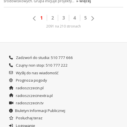
środowiskowych. Grupa inicjuje projekty…
» więcej
1
2
3
4
5
2091 na 210 stronach
Zadzwoń do studia: 510 777 666
Czujny non stop: 510 777 222
Wyślij do nas wiadomość
Prognoza pogody
radioszczecin.pl
radioszczecinextra.pl
radioszczecin.tv
Biuletyn Informacji Publicznej
Posłuchaj teraz
Logowanie