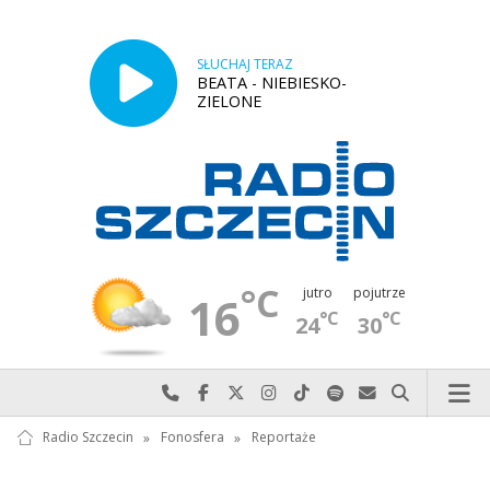
SŁUCHAJ TERAZ
BEATA - NIEBIESKO-
ZIELONE
°C
jutro
pojutrze
16
°C
°C
24
30
Najlepiej po prostu do nas zadzwoń
Odwiedź nas na Facebook-u
Odwiedź nas na X
Odwiedź nas na Instagram-ie
Odwiedź nas na TikTok-u
Szukaj nas na Spotify
Wyślij do nas w
Szukaj
Radio Szczecin
»
Fonosfera
»
Reportaże