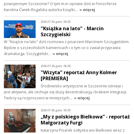
powojennym Szczecinie? O tym m.in opowie dziś w Fonosferze
Karolina Ćwiek-Rogalska autorka książki…
» więcej
2026-07-30, godz. 06:00
"Książka na lato" - Marcin
Szczygielski
W "Książce na lato" dziś rozmowa z pisarzem Marcinem Szczygielskim.
Będzie o szczecińskich kamienicach i o tym co o zawał przyprawia
dramaturga. Szczygielski…
» więcej
2026-07-29, godz. 06:00
"Wizyta" reportaż Anny Kolmer
[PREMIERA]
Środowisko artystyczne w Szczecinie istnieje i
jest aktywne, ale cechuje się dużą decentralizacją i brakiem integracji.
Twórcy są rozproszeni w mniejszych…
» więcej
2026-07-28, godz. 06:00
„My z polskiego Bielkowa” - reportaż
Małgorzaty Furgi
Katarzyna Pisarek sołtyska wsi Bielkowo wraz z