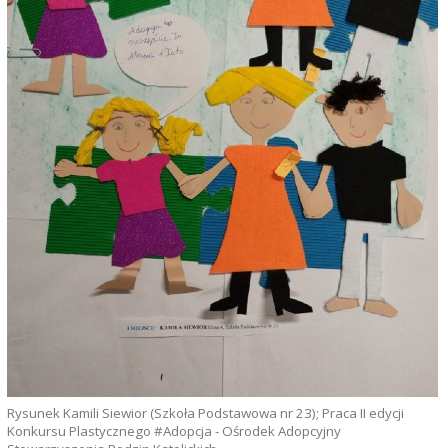
Rysunek Kamili Siewior (Szkoła Podstawowa nr 23); Praca II edycji
Konkursu Plastycznego #Adopcja - Ośrodek Adopcyjny