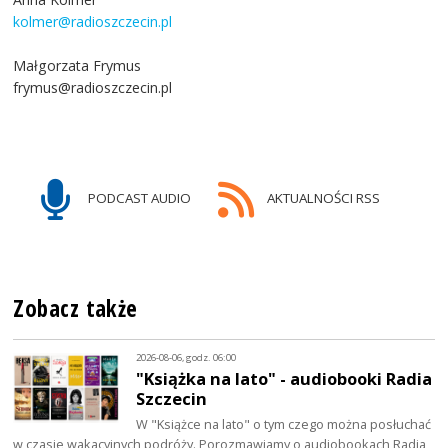
kolmer@radioszczecin.pl
Małgorzata Frymus
frymus@radioszczecin.pl
PODCAST AUDIO
AKTUALNOŚCI RSS
Zobacz także
2026-08-06, godz. 06:00
"Książka na lato" - audiobooki Radia
Szczecin
W "Książce na lato" o tym czego można posłuchać
w czasie wakacyjnych podróży. Porozmawiamy o audiobookach Radia