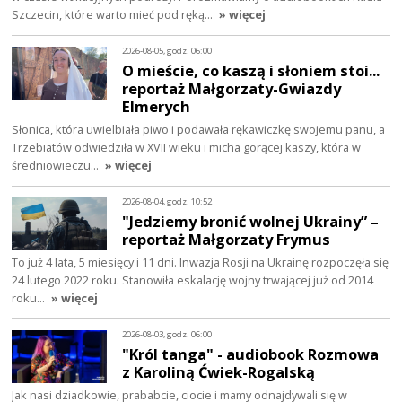
Szczecin, które warto mieć pod ręką…
» więcej
2026-08-05, godz. 06:00
O mieście, co kaszą i słoniem stoi...
reportaż Małgorzaty-Gwiazdy
Elmerych
Słonica, która uwielbiała piwo i podawała rękawiczkę swojemu panu, a
Trzebiatów odwiedziła w XVII wieku i micha gorącej kaszy, która w
średniowieczu…
» więcej
2026-08-04, godz. 10:52
"Jedziemy bronić wolnej Ukrainy” –
reportaż Małgorzaty Frymus
To już 4 lata, 5 miesięcy i 11 dni. Inwazja Rosji na Ukrainę rozpoczęła się
24 lutego 2022 roku. Stanowiła eskalację wojny trwającej już od 2014
roku…
» więcej
2026-08-03, godz. 06:00
"Król tanga" - audiobook Rozmowa
z Karoliną Ćwiek-Rogalską
Jak nasi dziadkowie, prababcie, ciocie i mamy odnajdywali się w