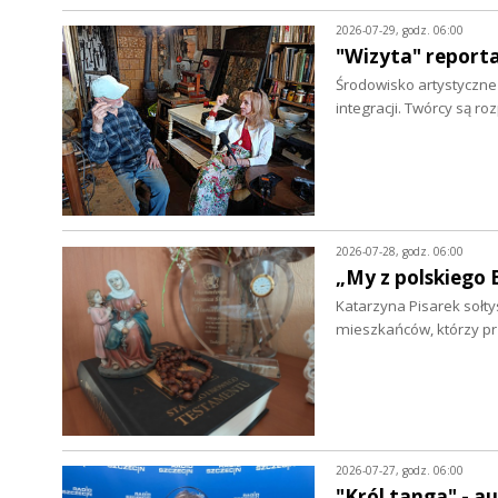
2026-07-29, godz. 06:00
"Wizyta" report
Środowisko artystyczne w
integracji. Twórcy są r
2026-07-28, godz. 06:00
„My z polskiego 
Katarzyna Pisarek sołty
mieszkańców, którzy p
2026-07-27, godz. 06:00
"Król tanga" - a