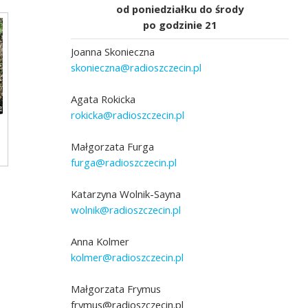
od poniedziałku do środy
po godzinie 21
Joanna Skonieczna
skonieczna@radioszczecin.pl
Agata Rokicka
rokicka@radioszczecin.pl
Odbudowa Źrodła Bystrego Potoku w
Małgorzata Furga
Szczecinie-Warszewie. Fot. Marek Łuczak
furga@radioszczecin.pl
Katarzyna Wolnik-Sayna
wolnik@radioszczecin.pl
rego Potoku w
Anna Kolmer
Fot. Marek Łuczak
kolmer@radioszczecin.pl
Małgorzata Frymus
frymus@radioszczecin.pl