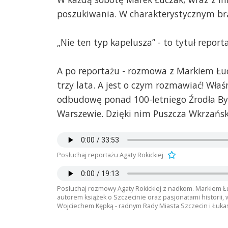
poszukiwania. W charakterystycznym b
„Nie ten typ kapelusza” - to tytuł report
A po reportażu - rozmowa z Markiem Łucz
trzy lata. A jest o czym rozmawiać! Właś
odbudowę ponad 100-letniego Źrodła Bys
Warszewie. Dzięki nim Puszcza Wkrzańska
Posłuchaj reportażu Agaty Rokickiej
Posłuchaj rozmowy Agaty Rokickiej z nadkom. Markiem Ł
autorem książek o Szczecinie oraz pasjonatami historii,
Wojciechem Kępką - radnym Rady Miasta Szczecin i Łu