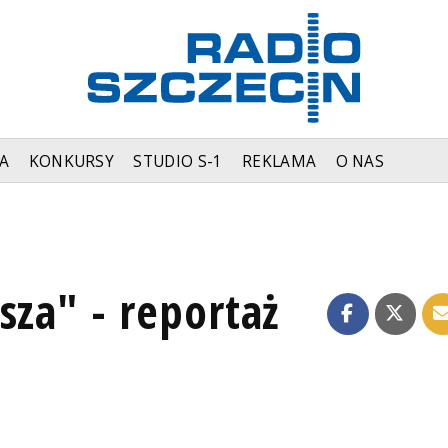
A
KONKURSY
STUDIO S-1
REKLAMA
O NAS
sza" - reportaż