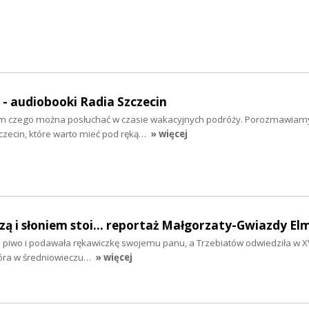
" - audiobooki Radia Szczecin
tym czego można posłuchać w czasie wakacyjnych podróży. Porozmawiam
zecin, które warto mieć pod ręką…
» więcej
szą i słoniem stoi... reportaż Małgorzaty-Gwiazdy El
ła piwo i podawała rękawiczkę swojemu panu, a Trzebiatów odwiedziła w XV
tóra w średniowieczu…
» więcej