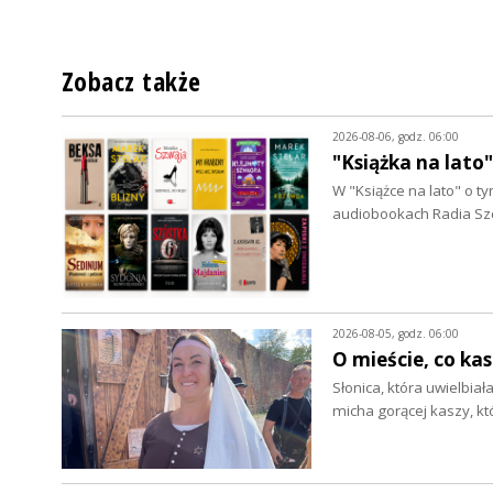
Zobacz także
2026-08-06, godz. 06:00
"Książka na lato
W "Książce na lato" o 
audiobookach Radia Szc
2026-08-05, godz. 06:00
O mieście, co ka
Słonica, która uwielbia
micha gorącej kaszy, k