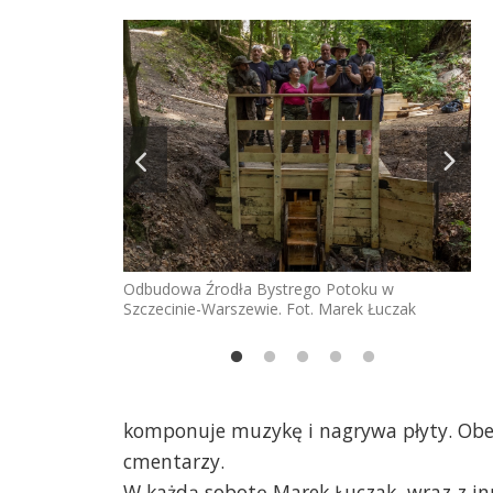
Odbudowa Źrodła Bystrego Potoku w
Szczecinie-Warszewie. Fot. Marek Łuczak
toku w
Źro
rek Łuczak
ze
komponuje muzykę i nagrywa płyty. Obec
cmentarzy.
W każdą sobotę Marek Łuczak, wraz z in