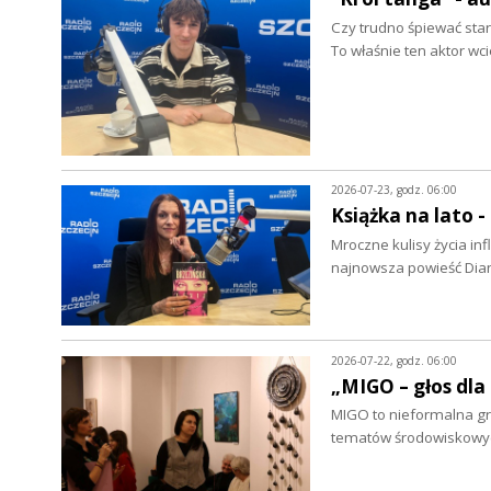
Czy trudno śpiewać star
To właśnie ten aktor wc
2026-07-23, godz. 06:00
Książka na lato 
Mroczne kulisy życia in
najnowsza powieść Dian
2026-07-22, godz. 06:00
„MIGO – głos dla
MIGO to nieformalna grup
tematów środowiskowych