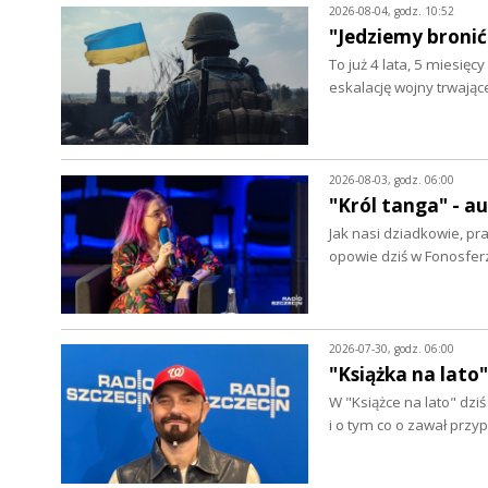
2026-08-04, godz. 10:52
"Jedziemy bronić
To już 4 lata, 5 miesięc
eskalację wojny trwając
2026-08-03, godz. 06:00
"Król tanga" - 
Jak nasi dziadkowie, pr
opowie dziś w Fonosfer
2026-07-30, godz. 06:00
"Książka na lato"
W "Książce na lato" dz
i o tym co o zawał prz