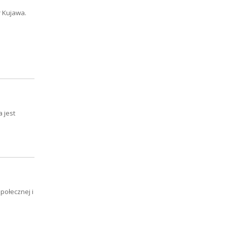
r Kujawa.
 jest
połecznej i