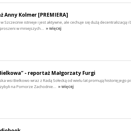
aż Anny Kolmer [PREMIERA]
 Szczecinie istnieje i jest aktywne, ale cechuje się dużą decentralizacją i
ozproszeni w mniejszych…
» więcej
Bielkowa” - reportaż Małgorzaty Furgi
ska wsi Bielkowo wraz z Radą Sołecką od wielu lat promują historię jego 
rzybyli na Pomorze Zachodnie…
» więcej
udiobook