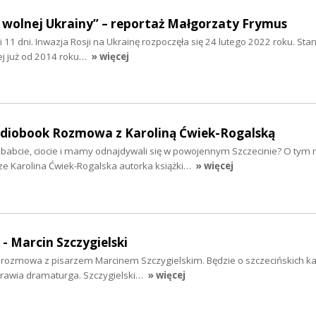
 wolnej Ukrainy” – reportaż Małgorzaty Frymus
y i 11 dni. Inwazja Rosji na Ukrainę rozpoczęła się 24 lutego 2022 roku. Sta
ej już od 2014 roku…
» więcej
audiobook Rozmowa z Karoliną Ćwiek-Rogalską
ababcie, ciocie i mamy odnajdywali się w powojennym Szczecinie? O tym 
ze Karolina Ćwiek-Rogalska autorka książki…
» więcej
 - Marcin Szczygielski
iś rozmowa z pisarzem Marcinem Szczygielskim. Będzie o szczecińskich k
yprawia dramaturga. Szczygielski…
» więcej