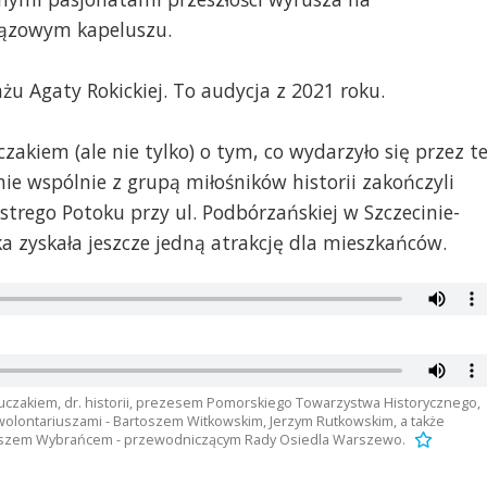
rązowym kapeluszu.
ażu Agaty Rokickiej. To audycja z 2021 roku.
akiem (ale nie tylko) o tym, co wydarzyło się przez t
nie wspólnie z grupą miłośników historii zakończyli
trego Potoku przy ul. Podbórzańskiej w Szczecinie-
 zyskała jeszcze jedną atrakcję dla mieszkańców.
uczakiem, dr. historii, prezesem Pomorskiego Towarzystwa Historycznego,
 wolontariuszami - Bartoszem Witkowskim, Jerzym Rutkowskim, a także
kaszem Wybrańcem - przewodniczącym Rady Osiedla Warszewo.