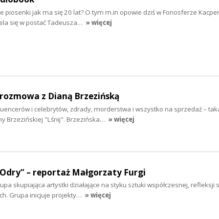
e piosenki jak ma się 20 lat? O tym m.in opowie dziś w Fonosferze Kacpe
iela się w postać Tadeusza…
» więcej
- rozmowa z Dianą Brzezińską
fluencerów i celebrytów, zdrady, morderstwa i wszystko na sprzedaż – taka
y Brzezińskiej "Lśnij". Brzezińska…
» więcej
 Odry” – reportaż Małgorzaty Furgi
a skupiająca artystki działające na styku sztuki współczesnej, refleksji s
. Grupa inicjuje projekty…
» więcej