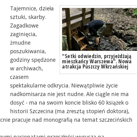
Tajemnice, dzieła
sztuki, skarby.
Zagadkowe
zaginięcia,
żmudne
poszukiwania,
"Setki odwiedzin, przyjeżdżają
godziny spędzone
mieszkańcy Warszewa". Nowa
atrakcja Puszczy Wkrzańskiej
w archiwach,
czasem
spektakularne odkrycia. Niewątpliwie życie
nadkomisarza nie jest nudne. Ale ciągle nie ma
dosyć - ma na swoim koncie blisko 60 książek o
dło Bystrego Potoku ok. 100 lat temu. Fot.
Odbudowa Źrodła Byst
historii Szczecina (ma zresztą stopień doktora),
 zbiorów Marka Łuczaka
Szczecinie-Warszewie. 
nie pracuje nad monografią na temat szczecińskich
nymi pasjonatami przeszłości wyrusza na