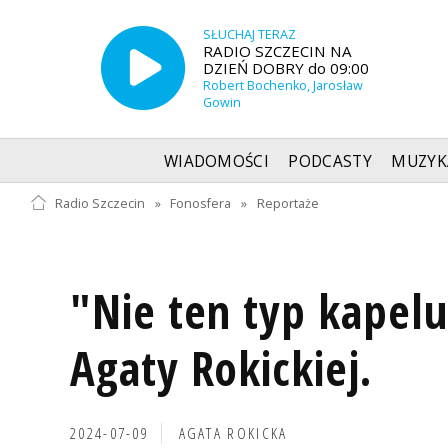
SŁUCHAJ TERAZ
RADIO SZCZECIN NA
DZIEŃ DOBRY do 09:00
Robert Bochenko, Jarosław
Gowin
WIADOMOŚCI
PODCASTY
MUZYK
Radio Szczecin
»
Fonosfera
»
Reportaże
"Nie ten typ kapelu
Agaty Rokickiej.
2024-07-09
AGATA ROKICKA