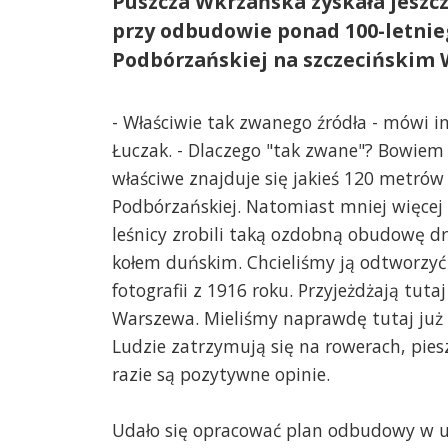
Puszcza Wkrzańska zyskała jeszcz
przy odbudowie ponad 100-letnieg
Podbórzańskiej na szczecińskim 
- Właściwie tak zwanego źródła - mówi in
Łuczak. - Dlaczego "tak zwane"? Bowiem 
właściwe znajduje się jakieś 120 metrów w
Podbórzańskiej. Natomiast mniej więcej
leśnicy zrobili taką ozdobną obudowę d
kołem duńskim. Chcieliśmy ją odtworzyć
fotografii z 1916 roku. Przyjeżdżają tuta
Warszewa. Mieliśmy naprawdę tutaj już 
Ludzie zatrzymują się na rowerach, piesz
razie są pozytywne opinie.
Udało się opracować plan odbudowy w uz