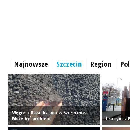
Najnowsze
Szczecin
Region
Pol
u
Węgiel z Kazachstanu w Szczecinie.
Może być problem
Labirynt z