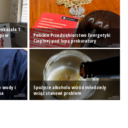
zekazała 1
gii w
Polickie Przedsiębiorstwo Energetyki
Cieplnej pod lupą prokuratury
S
T
o wody i
Spożycie alkoholu wśród młodzieży
s
sa
wciąż stanowi problem
w