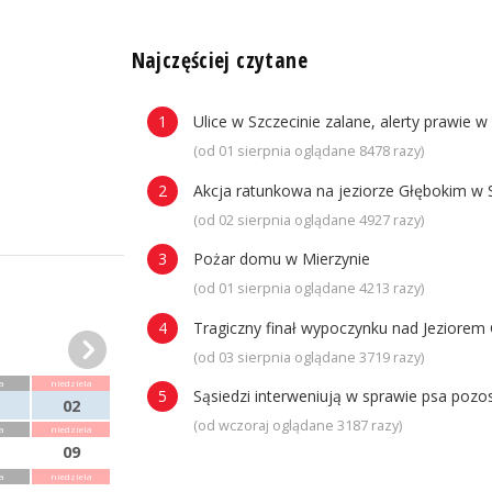
n
Najczęściej czytane
Ulice w Szczecinie zalane, alerty prawie w
(od 01 sierpnia oglądane 8478 razy)
Akcja ratunkowa na jeziorze Głębokim w 
(od 02 sierpnia oglądane 4927 razy)
Pożar domu w Mierzynie
(od 01 sierpnia oglądane 4213 razy)
Tragiczny finał wypoczynku nad Jeziorem 
(od 03 sierpnia oglądane 3719 razy)
a
niedziela
Sąsiedzi interweniują w sprawie psa poz
02
(od wczoraj oglądane 3187 razy)
a
niedziela
09
a
niedziela