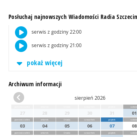
Posłuchaj najnowszych Wiadomości Radia Szczeci
serwis z godziny 22:00
serwis z godziny 21:00
pokaż więcej
Archiwum informacji
sierpień 2026
poniedziałek
wtorek
środa
czwartek
piątek
sobot
27
28
29
30
31
01
poniedziałek
wtorek
środa
czwartek
piątek
sobot
03
04
05
06
07
08
poniedziałek
wtorek
środa
czwartek
piątek
sobot