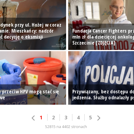
dynek przy ul. Hożej w coraz
anie. Mieszkańcy: nadzór
Fundacja Cancer Fighters pr
ć decyzję o eksmisji
mln zł dla dziecięcej onkolo
Szczecinie [ZDJĘCIA]
a przeciw HPV mogą stać się
Przywiązany, bez dostępu d
we
jedzenia. Służby odnalazły p
1
2
3
4
5
52815 na 4402 stronach