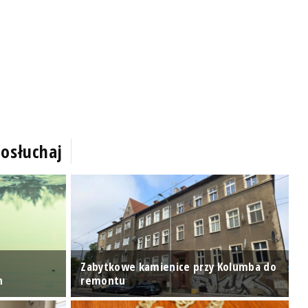
osłuchaj
Zabytkowe kamienice przy Kolumba do
O
n
remontu
P