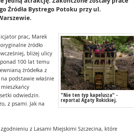
e jedną atrakcję. Zakończone zostały prace
o Źródła Bystrego Potoku przy ul.
Warszewie.
icjator prac, Marek
oryginalne źródło
cześniej, bliżej ulicy
 ponad 100 lat temu
rewnianą źródełka z
 na podstawie właśnie
j mieszkańcy
"Nie ten typ kapelusza" -
setki odwiedzin.
reportaż Agaty Rokickiej.
o, z psami. Jak na
godnieniu z Lasami Miejskimi Szczecina, które