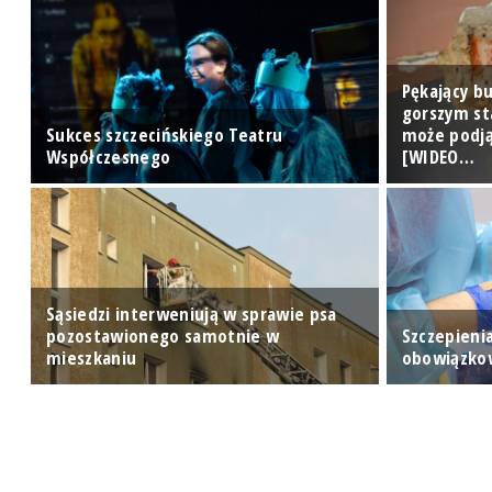
Pękający bu
gorszym st
Sukces szczecińskiego Teatru
może podją
Współczesnego
[WIDEO…
Sąsiedzi interweniują w sprawie psa
pozostawionego samotnie w
Szczepieni
mieszkaniu
obowiązko