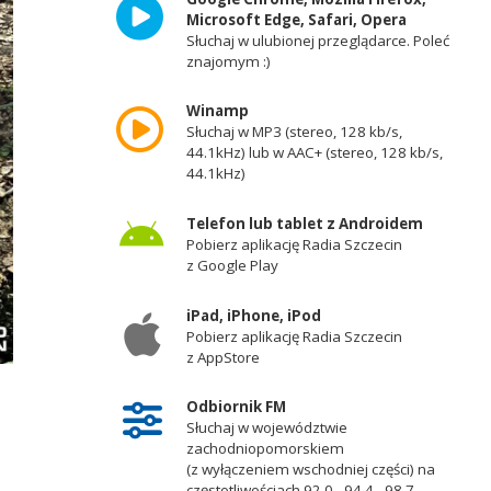
Microsoft Edge, Safari, Opera
Słuchaj w ulubionej przeglądarce. Poleć
znajomym :)
Winamp
Słuchaj w MP3 (stereo, 128 kb/s,
44.1kHz) lub w AAC+ (stereo, 128 kb/s,
44.1kHz)
Telefon lub tablet z Androidem
Pobierz aplikację Radia Szczecin
z Google Play
iPad, iPhone, iPod
Pobierz aplikację Radia Szczecin
z AppStore
Fot. Agata Rokicka [Radio Szczecin]
Odbiornik FM
Słuchaj w województwie
zachodniopomorskiem
(z wyłączeniem wschodniej części) na
częstotliwościach 92,0 - 94,4 - 98,7 -