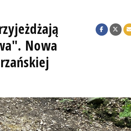
rzyjeżdżają
wa". Nowa
rzańskiej