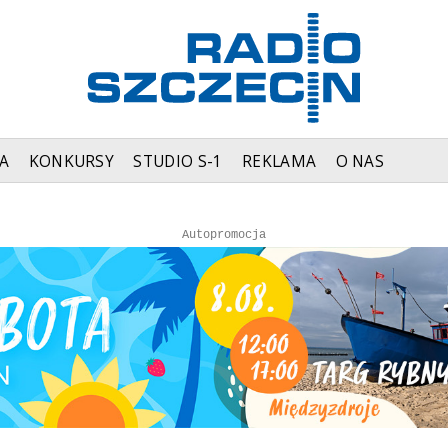
A
KONKURSY
STUDIO S-1
REKLAMA
O NAS
Autopromocja
Autopromocja
Reklama