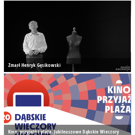
Zmarł Henryk Gęsikowski
Kino, przyjaźń i plaża. Jubileuszowe Dąbskie Wieczory