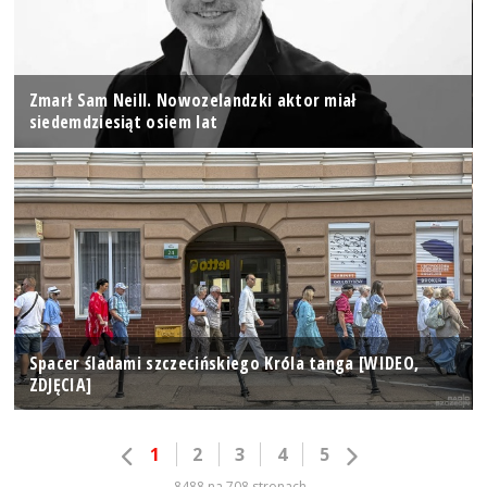
Zmarł Sam Neill. Nowozelandzki aktor miał
siedemdziesiąt osiem lat
Spacer śladami szczecińskiego Króla tanga [WIDEO,
ZDJĘCIA]
1
2
3
4
5
8488 na 708 stronach