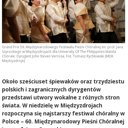
Grand Prix 59. Międzynarodowego Festiwalu Pieśni Chóralnej im. prof. Jana
Szyrockiego w Międzyzdrojach dla University Of The Philippines Manila
Chorale. Dyrygent John Steven Verrosa. Fot. Tomasz Rychłowski [MDK
Międzyzdroje]
Około sześciuset śpiewaków oraz trzydziestu
polskich i zagranicznych dyrygentów
przedstawi utwory wokalne z różnych stron
świata. W niedzielę w Międzyzdrojach
rozpoczyna się najstarszy festiwal chóralny w
Polsce – 60. Międzynarodowy Pieśni Chóralnej