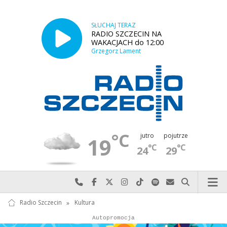
SŁUCHAJ TERAZ
RADIO SZCZECIN NA
WAKACJACH do 12:00
Grzegorz Lament
°C
jutro
pojutrze
19
°C
°C
24
29
Najlepiej po prostu do nas zadzwoń
Odwiedź nas na Facebook-u
Odwiedź nas na X
Odwiedź nas na Instagram-ie
Odwiedź nas na TikTok-u
Szukaj nas na Spotify
Wyślij do nas w
Szukaj
Radio Szczecin
»
Kultura
Autopromocja
Autopromocja
Reklama