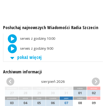
Posłuchaj najnowszych Wiadomości Radia Szczecin
serwis z godziny 10:00
serwis z godziny 9:00
pokaż więcej
Archiwum informacji
sierpień 2026
poniedziałek
wtorek
środa
czwartek
piątek
sobota
niedziela
27
28
29
30
31
01
02
poniedziałek
wtorek
środa
czwartek
piątek
sobota
niedziela
03
04
05
06
07
08
09