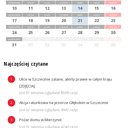
poniedziałek
wtorek
środa
czwartek
piątek
sobota
niedziela
10
11
12
13
14
15
16
poniedziałek
wtorek
środa
czwartek
piątek
sobota
niedziela
17
18
19
20
21
22
23
poniedziałek
wtorek
środa
czwartek
piątek
sobota
niedziela
24
25
26
27
28
29
30
poniedziałek
wtorek
środa
czwartek
piątek
sobota
niedziela
31
01
02
03
04
05
06
Najczęściej czytane
Ulice w Szczecinie zalane, alerty prawie w całym kraju
[ZDJĘCIA]
(od 01 sierpnia oglądane 8509 razy)
Akcja ratunkowa na jeziorze Głębokim w Szczecinie
(od 02 sierpnia oglądane 4947 razy)
Pożar domu w Mierzynie
(od 01 sierpnia oglądane 4240 razy)