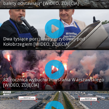
balety odstawiają" [WIDEO, ZDJĘCIA]
Dwa tysiące porcji zupy grzybowej pod
Kołobrzegiem [WIDEO, ZDJECIA]
82. rocznica wybuchu Powstania Warszawskiego
[WIDEO, ZDJĘCIA]