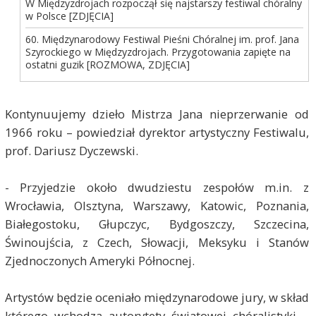
W Międzyzdrojach rozpoczął się najstarszy festiwal chóralny
w Polsce [ZDJĘCIA]
60. Międzynarodowy Festiwal Pieśni Chóralnej im. prof. Jana
Szyrockiego w Międzyzdrojach. Przygotowania zapięte na
ostatni guzik [ROZMOWA, ZDJĘCIA]
Kontynuujemy dzieło Mistrza Jana nieprzerwanie od
1966 roku – powiedział dyrektor artystyczny Festiwalu,
prof. Dariusz Dyczewski.
- Przyjedzie około dwudziestu zespołów m.in. z
Wrocławia, Olsztyna, Warszawy, Katowic, Poznania,
Białegostoku, Głupczyc, Bydgoszczy, Szczecina,
Świnoujścia, z Czech, Słowacji, Meksyku i Stanów
Zjednoczonych Ameryki Północnej.
Artystów będzie oceniało międzynarodowe jury, w skład
którego wchodzą autorytety światowej chóralistyki –