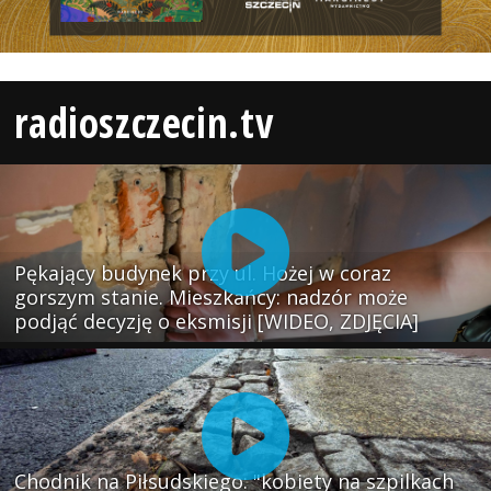
radioszczecin.tv
Pękający budynek przy ul. Hożej w coraz
gorszym stanie. Mieszkańcy: nadzór może
podjąć decyzję o eksmisji [WIDEO, ZDJĘCIA]
Chodnik na Piłsudskiego: "kobiety na szpilkach