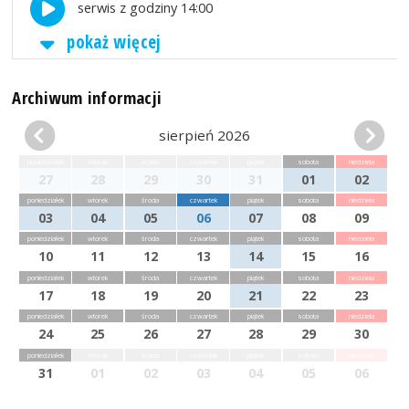
serwis z godziny 14:00
pokaż więcej
Archiwum informacji
sierpień 2026
poniedziałek
wtorek
środa
czwartek
piątek
sobota
niedziela
27
28
29
30
31
01
02
poniedziałek
wtorek
środa
czwartek
piątek
sobota
niedziela
03
04
05
06
07
08
09
poniedziałek
wtorek
środa
czwartek
piątek
sobota
niedziela
10
11
12
13
14
15
16
poniedziałek
wtorek
środa
czwartek
piątek
sobota
niedziela
17
18
19
20
21
22
23
poniedziałek
wtorek
środa
czwartek
piątek
sobota
niedziela
24
25
26
27
28
29
30
poniedziałek
wtorek
środa
czwartek
piątek
sobota
niedziela
31
01
02
03
04
05
06