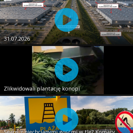
31.07.2026
Zlikwidowali plantację konopi
Seans z niechcianymi gośćmi w tle? Komary