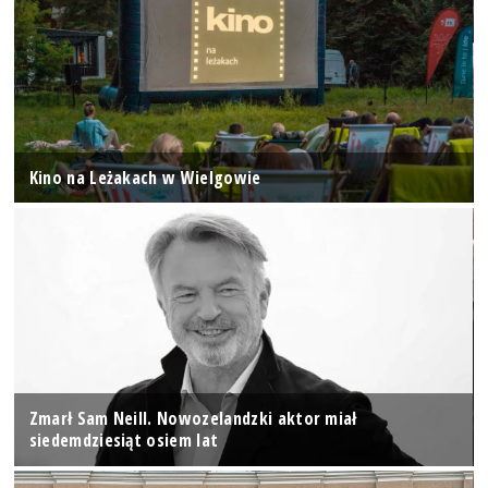
Kino na Leżakach w Wielgowie
Zmarł Sam Neill. Nowozelandzki aktor miał
siedemdziesiąt osiem lat