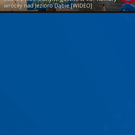
wróciły nad Jezioro Dąbie [WIDEO]