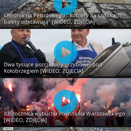
Chodnik na Piłsudskiego: "kobiety na szpilkach
balety odstawiają" [WIDEO, ZDJĘCIA]
Dwa tysiące porcji zupy grzybowej pod
Kołobrzegiem [WIDEO, ZDJECIA]
82. rocznica wybuchu Powstania Warszawskiego
[WIDEO, ZDJĘCIA]