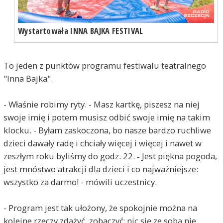
Wystartowała INNA BAJKA FESTIVAL
To jeden z punktów programu festiwalu teatralnego
"Inna Bajka".
- Właśnie robimy ryty. - Masz kartkę, piszesz na niej
swoje imię i potem musisz odbić swoje imię na
takim
klocku. - Byłam zaskoczona, bo nasze bardzo ruchliwe
dzieci dawały radę i chciały więcej i więcej i nawet w
zeszłym roku byliśmy do godz. 22.
-
Jest piękna pogoda,
jest mnóstwo atrakcji dla dzieci i co najważniejsze:
wszystko za darmo! - mówili uczestnicy.
- Program jest tak ułożony, że spokojnie można na
kolejne rzeczy zdążyć, zobaczyć; nic się ze sobą nie