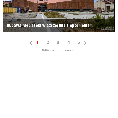
Budowa Mediateki w Szczecinie z opóźnieniem
1
2
3
4
5
8492 na 708 stronach