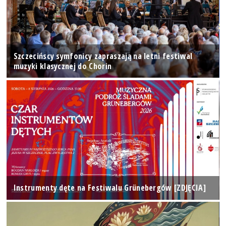
Szczecińscy symfonicy zapraszają na letni festiwal
muzyki klasycznej do Chorin
Instrumenty dęte na Festiwalu Grünebergów [ZDJĘCIA]