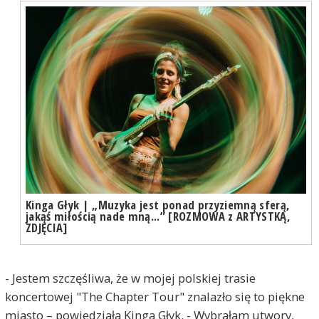
Kinga Głyk | „Muzyka jest ponad przyziemną sferą,
jakąś miłością nade mną...” [ROZMOWA z ARTYSTKĄ,
ZDJĘCIA]
- Jestem szczęśliwa, że w mojej polskiej trasie
koncertowej "The Chapter Tour" znalazło się to piękne
miasto – powiedziała Kinga Głyk. - Wybrałam utwory,