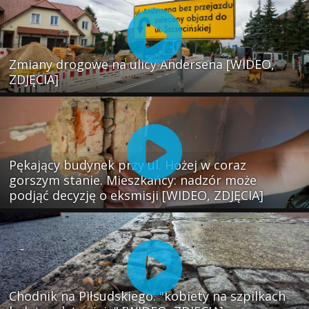
Zmiany drogowe na ulicy Andersena [WIDEO,
ZDJĘCIA]
Pękający budynek przy ul. Hożej w coraz
gorszym stanie. Mieszkańcy: nadzór może
podjąć decyzję o eksmisji [WIDEO, ZDJĘCIA]
Chodnik na Piłsudskiego: "kobiety na szpilkach