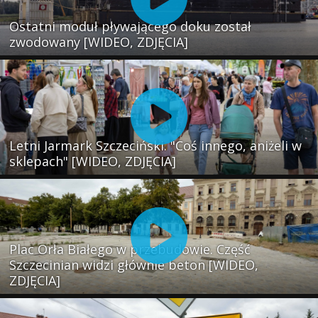
Ostatni moduł pływającego doku został
zwodowany [WIDEO, ZDJĘCIA]
Letni Jarmark Szczeciński. "Coś innego, aniżeli w
sklepach" [WIDEO, ZDJĘCIA]
Plac Orła Białego w przebudowie. Część
Szczecinian widzi głównie beton [WIDEO,
ZDJĘCIA]