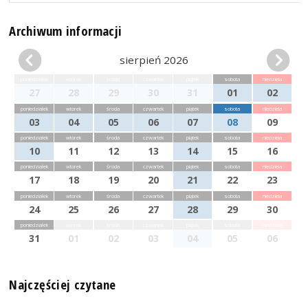
Archiwum informacji
sierpień 2026
poniedziałek
wtorek
środa
czwartek
piątek
sobota
niedziela
27
28
29
30
31
01
02
poniedziałek
wtorek
środa
czwartek
piątek
sobota
niedziela
03
04
05
06
07
08
09
poniedziałek
wtorek
środa
czwartek
piątek
sobota
niedziela
10
11
12
13
14
15
16
poniedziałek
wtorek
środa
czwartek
piątek
sobota
niedziela
17
18
19
20
21
22
23
poniedziałek
wtorek
środa
czwartek
piątek
sobota
niedziela
24
25
26
27
28
29
30
poniedziałek
wtorek
środa
czwartek
piątek
sobota
niedziela
31
01
02
03
04
05
06
Najczęściej czytane