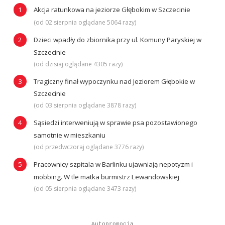
Akcja ratunkowa na jeziorze Głębokim w Szczecinie
(od 02 sierpnia oglądane 5064 razy)
Dzieci wpadły do zbiornika przy ul. Komuny Paryskiej w
Szczecinie
(od dzisiaj oglądane 4305 razy)
Tragiczny finał wypoczynku nad Jeziorem Głębokie w
Szczecinie
(od 03 sierpnia oglądane 3878 razy)
Sąsiedzi interweniują w sprawie psa pozostawionego
samotnie w mieszkaniu
(od przedwczoraj oglądane 3776 razy)
Pracownicy szpitala w Barlinku ujawniają nepotyzm i
mobbing. W tle matka burmistrz Lewandowskiej
(od 05 sierpnia oglądane 3473 razy)
Autopromocja