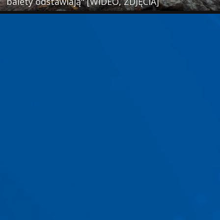
balety odstawiają" [WIDEO, ZDJĘCIA]