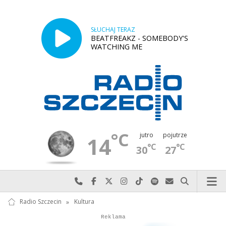
SŁUCHAJ TERAZ
BEATFREAKZ - SOMEBODY'S
WATCHING ME
°C
jutro
pojutrze
14
°C
°C
30
27
Najlepiej po prostu do nas zadzwoń
Odwiedź nas na Facebook-u
Odwiedź nas na X
Odwiedź nas na Instagram-ie
Odwiedź nas na TikTok-u
Szukaj nas na Spotify
Wyślij do nas w
Szukaj
Radio Szczecin
»
Kultura
Autopromocja
Reklama