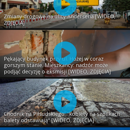
Zmiany drogowe na ulicy Andersena [WIDEO,
ZDJĘCIA]
Pękający budynek przy ul. Hożej w coraz
gorszym stanie. Mieszkańcy: nadzór może
podjąć decyzję o eksmisji [WIDEO, ZDJĘCIA]
Chodnik na Piłsudskiego: "kobiety na szpilkach
balety odstawiają" [WIDEO, ZDJĘCIA]