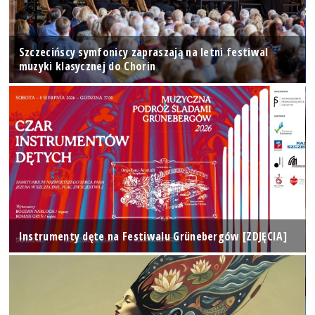
Szczecińscy symfonicy zapraszają na letni festiwal
muzyki klasycznej do Chorin
Instrumenty dęte na Festiwalu Grünebergów [ZDJĘCIA]