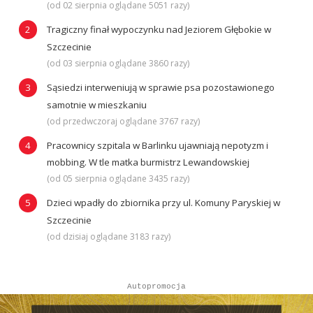
(od 02 sierpnia oglądane 5051 razy)
Tragiczny finał wypoczynku nad Jeziorem Głębokie w
Szczecinie
(od 03 sierpnia oglądane 3860 razy)
Sąsiedzi interweniują w sprawie psa pozostawionego
samotnie w mieszkaniu
(od przedwczoraj oglądane 3767 razy)
Pracownicy szpitala w Barlinku ujawniają nepotyzm i
mobbing. W tle matka burmistrz Lewandowskiej
(od 05 sierpnia oglądane 3435 razy)
Dzieci wpadły do zbiornika przy ul. Komuny Paryskiej w
Szczecinie
(od dzisiaj oglądane 3183 razy)
Autopromocja