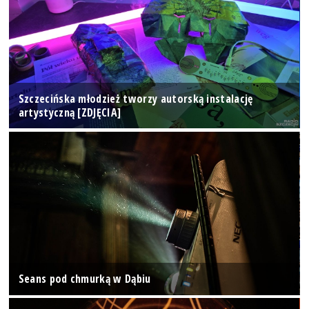
Szczecińska młodzież tworzy autorską instalację
artystyczną [ZDJĘCIA]
Seans pod chmurką w Dąbiu