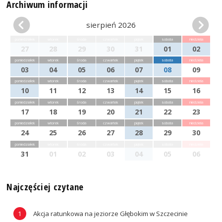
Archiwum informacji
sierpień 2026
poniedziałek
wtorek
środa
czwartek
piątek
sobota
niedziela
27
28
29
30
31
01
02
poniedziałek
wtorek
środa
czwartek
piątek
sobota
niedziela
03
04
05
06
07
08
09
poniedziałek
wtorek
środa
czwartek
piątek
sobota
niedziela
10
11
12
13
14
15
16
poniedziałek
wtorek
środa
czwartek
piątek
sobota
niedziela
17
18
19
20
21
22
23
poniedziałek
wtorek
środa
czwartek
piątek
sobota
niedziela
24
25
26
27
28
29
30
poniedziałek
wtorek
środa
czwartek
piątek
sobota
niedziela
31
01
02
03
04
05
06
Najczęściej czytane
Akcja ratunkowa na jeziorze Głębokim w Szczecinie