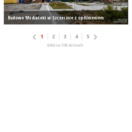
Budowa Mediateki w Szczecinie z opóźnieniem
1
2
3
4
5
8492 na 708 stronach