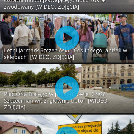
zwodowany [WIDEO, ZDJĘCIA]
Letni Jarmark Szczeciński. "Coś innego, aniżeli w
sklepach" [WIDEO, ZDJĘCIA]
Plac Orła Białego w przebudowie. Część
Szczecinian widzi głównie beton [WIDEO,
ZDJĘCIA]