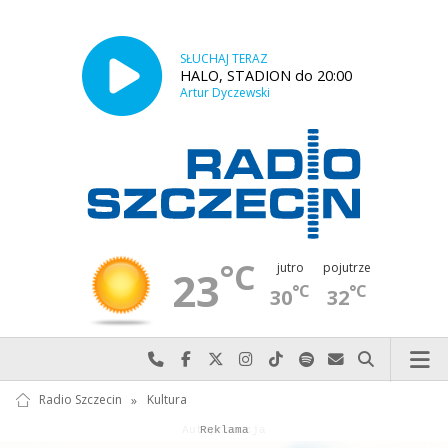
SŁUCHAJ TERAZ
HALO, STADION do 20:00
Artur Dyczewski
°C
jutro
pojutrze
23
°C
°C
30
32
Najlepiej po prostu do nas zadzwoń
Odwiedź nas na Facebook-u
Odwiedź nas na X
Odwiedź nas na Instagram-ie
Odwiedź nas na TikTok-u
Szukaj nas na Spotify
Wyślij do nas w
Szukaj
Radio Szczecin
»
Kultura
Autopromocja
Reklama