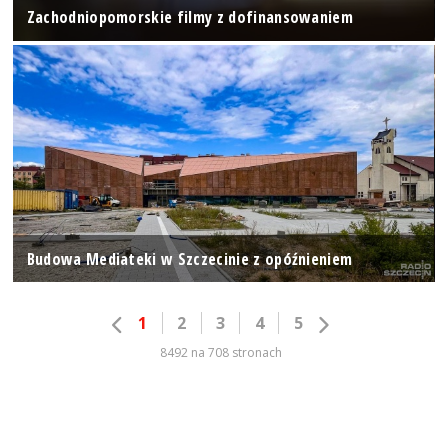
Zachodniopomorskie filmy z dofinansowaniem
Budowa Mediateki w Szczecinie z opóźnieniem
1
2
3
4
5
8492 na 708 stronach