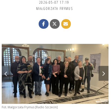
2026-05-07 17:19
MAŁGORZATA FRYMUS
Fot. Małgorzata Frymus [Radio Szczecin]
F