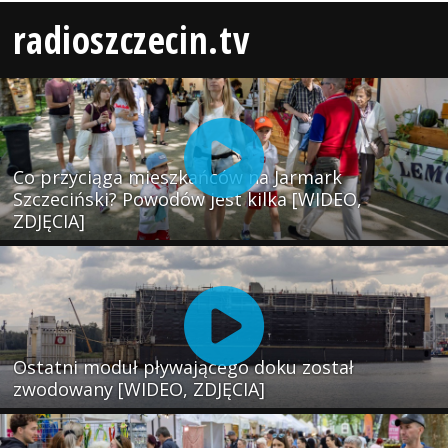
radioszczecin.tv
Co przyciąga mieszkańców na Jarmark
Szczeciński? Powodów jest kilka [WIDEO,
ZDJĘCIA]
Ostatni moduł pływającego doku został
zwodowany [WIDEO, ZDJĘCIA]