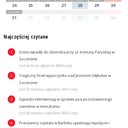
24
25
26
27
28
29
30
poniedziałek
wtorek
środa
czwartek
piątek
sobota
niedziela
31
01
02
03
04
05
06
Najczęściej czytane
Dzieci wpadły do zbiornika przy ul. Komuny Paryskiej w
Szczecinie
(od wczoraj oglądane 4804 razy)
Tragiczny finał wypoczynku nad Jeziorem Głębokie w
Szczecinie
(od 03 sierpnia oglądane 3913 razy)
Sąsiedzi interweniują w sprawie psa pozostawionego
samotnie w mieszkaniu
(od 06 sierpnia oglądane 3803 razy)
Pracownicy szpitala w Barlinku ujawniają nepotyzm i