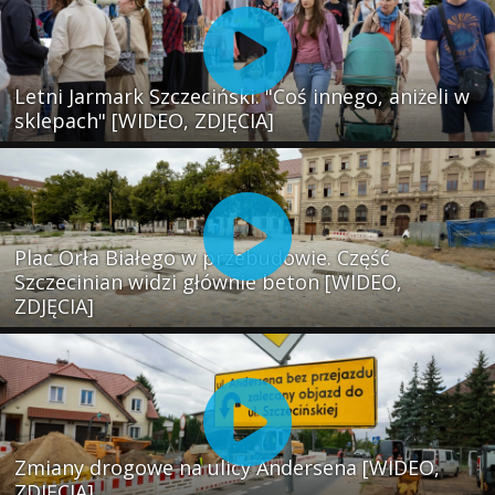
Letni Jarmark Szczeciński. "Coś innego, aniżeli w
sklepach" [WIDEO, ZDJĘCIA]
Plac Orła Białego w przebudowie. Część
Szczecinian widzi głównie beton [WIDEO,
ZDJĘCIA]
Zmiany drogowe na ulicy Andersena [WIDEO,
ZDJĘCIA]