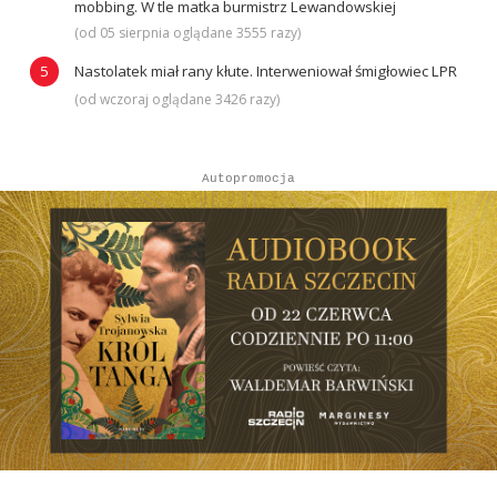
mobbing. W tle matka burmistrz Lewandowskiej
(od 05 sierpnia oglądane 3555 razy)
Nastolatek miał rany kłute. Interweniował śmigłowiec LPR
(od wczoraj oglądane 3426 razy)
Autopromocja