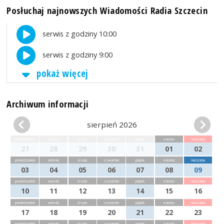
Posłuchaj najnowszych Wiadomości Radia Szczecin
serwis z godziny 10:00
serwis z godziny 9:00
pokaż więcej
Archiwum informacji
sierpień 2026
poniedziałek
wtorek
środa
czwartek
piątek
sobota
niedziela
27
28
29
30
31
01
02
poniedziałek
wtorek
środa
czwartek
piątek
sobota
niedziela
03
04
05
06
07
08
09
poniedziałek
wtorek
środa
czwartek
piątek
sobota
niedziela
10
11
12
13
14
15
16
poniedziałek
wtorek
środa
czwartek
piątek
sobota
niedziela
17
18
19
20
21
22
23
poniedziałek
wtorek
środa
czwartek
piątek
sobota
niedziela