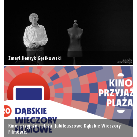
Zmarł Henryk Gęsikowski
Kino, przyjaźń i plaża. Jubileuszowe Dąbskie Wieczory
Filmowe.