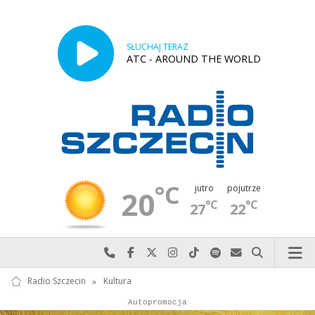
SŁUCHAJ TERAZ
ATC - AROUND THE WORLD
°C
jutro
pojutrze
20
°C
°C
27
22
Najlepiej po prostu do nas zadzwoń
Odwiedź nas na Facebook-u
Odwiedź nas na X
Odwiedź nas na Instagram-ie
Odwiedź nas na TikTok-u
Szukaj nas na Spotify
Wyślij do nas w
Szukaj
Radio Szczecin
»
Kultura
Autopromocja
Reklama