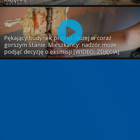
Pękający budynek przy ul. Hożej w coraz
gorszym stanie. Mieszkańcy: nadzór może
podjąć decyzję o eksmisji [WIDEO, ZDJĘCIA]