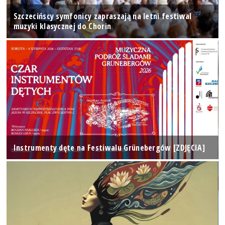
Szczecińscy symfonicy zapraszają na letni festiwal
muzyki klasycznej do Chorin
Instrumenty dęte na Festiwalu Grünebergów [ZDJĘCIA]