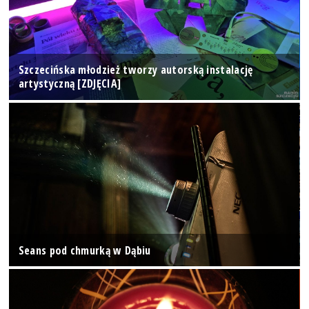
Szczecińska młodzież tworzy autorską instalację
artystyczną [ZDJĘCIA]
Seans pod chmurką w Dąbiu