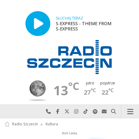
SŁUCHAJ TERAZ
S-EXPRESS - THEME FROM
S-EXPRESS
°C
jutro
pojutrze
13
°C
°C
27
22
Najlepiej po prostu do nas zadzwoń
Odwiedź nas na Facebook-u
Odwiedź nas na X
Odwiedź nas na Instagram-ie
Odwiedź nas na TikTok-u
Szukaj nas na Spotify
Wyślij do nas w
Szukaj
Radio Szczecin
»
Kultura
Autopromocja
Reklama