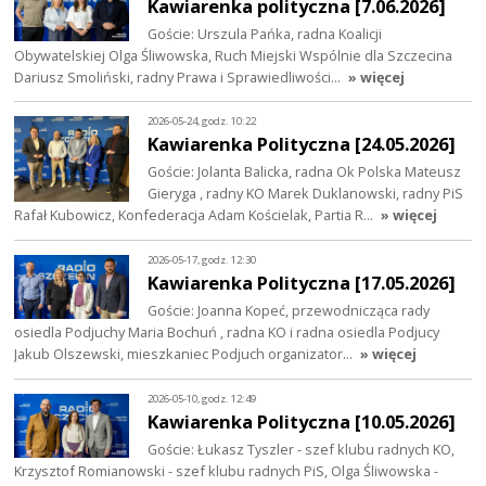
Kawiarenka polityczna [7.06.2026]
Goście: Urszula Pańka, radna Koalicji
Obywatelskiej Olga Śliwowska, Ruch Miejski Wspólnie dla Szczecina
Dariusz Smoliński, radny Prawa i Sprawiedliwości…
» więcej
2026-05-24, godz. 10:22
Kawiarenka Polityczna [24.05.2026]
Goście: Jolanta Balicka, radna Ok Polska Mateusz
Gieryga , radny KO Marek Duklanowski, radny PiS
Rafał Kubowicz, Konfederacja Adam Kościelak, Partia R…
» więcej
2026-05-17, godz. 12:30
Kawiarenka Polityczna [17.05.2026]
Goście: Joanna Kopeć, przewodnicząca rady
osiedla Podjuchy Maria Bochuń , radna KO i radna osiedla Podjucy
Jakub Olszewski, mieszkaniec Podjuch organizator…
» więcej
2026-05-10, godz. 12:49
Kawiarenka Polityczna [10.05.2026]
Goście: Łukasz Tyszler - szef klubu radnych KO,
Krzysztof Romianowski - szef klubu radnych PiS, Olga Śliwowska -