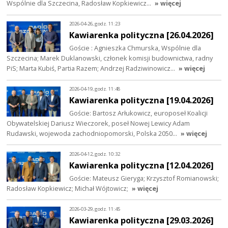
Wspólnie dla Szczecina, Radosław Kopkiewicz…
» więcej
2026-04-26, godz. 11:23
Kawiarenka polityczna [26.04.2026]
Goście : Agnieszka Chmurska, Wspólnie dla
Szczecina; Marek Duklanowski, członek komisji budownictwa, radny
PiS; Marta Kubiś, Partia Razem; Andrzej Radziwinowicz…
» więcej
2026-04-19, godz. 11:48
Kawiarenka polityczna [19.04.2026]
Goście: Bartosz Arłukowicz, europoseł Koalicji
Obywatelskiej Dariusz Wieczorek, poseł Nowej Lewicy Adam
Rudawski, wojewoda zachodniopomorski, Polska 2050…
» więcej
2026-04-12, godz. 10:32
Kawiarenka polityczna [12.04.2026]
Goście: Mateusz Gieryga; Krzysztof Romianowski;
Radosław Kopkiewicz; Michał Wójtowicz;
» więcej
2026-03-29, godz. 11:45
Kawiarenka polityczna [29.03.2026]