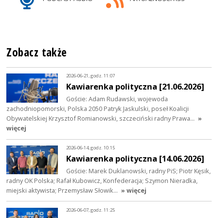
Zobacz także
2026-06-21, godz. 11:07
Kawiarenka polityczna [21.06.2026]
Goście: Adam Rudawski, wojewoda
zachodniopomorski, Polska 2050 Patryk Jaskulski, poseł Koalicji
Obywatelskiej Krzysztof Romianowski, szczeciński radny Prawa…
»
więcej
2026-06-14, godz. 10:15
Kawiarenka polityczna [14.06.2026]
Goście: Marek Duklanowski, radny PiS; Piotr Kęsik,
radny OK Polska; Rafał Kubowicz, Konfederacja; Szymon Nieradka,
miejski aktywista; Przemysław Słowik…
» więcej
2026-06-07, godz. 11:25