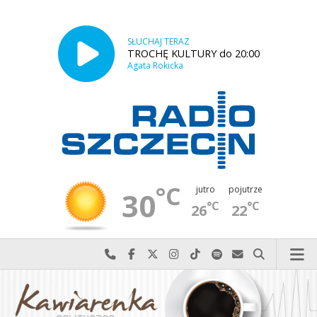
SŁUCHAJ TERAZ
TROCHĘ KULTURY do 20:00
Agata Rokicka
°C
jutro
pojutrze
30
°C
°C
26
22
Najlepiej po prostu do nas zadzwoń
Odwiedź nas na Facebook-u
Odwiedź nas na X
Odwiedź nas na Instagram-ie
Odwiedź nas na TikTok-u
Szukaj nas na Spotify
Wyślij do nas w
Szukaj