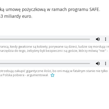
ejską umowę pożyczkową w ramach programu SAFE.
 miliardy euro.
nicą, kiedy gwałcone są kobiety, porywane są dzieci, ludzie się mordują i 
arzędzia do tego, żebyśmy byli bezpieczni i są goście, którzy mówią "nie" -
rzebują zakupić gigantyczne ilości, bo oni mają w fatalnym stanie nie tylko
 a Polska pobiera - argumentował.