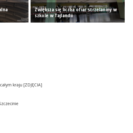
alna
Zwiększa się liczba ofiar strzelaniny w
L
szkole w Tajlandii
p
 całym kraju [ZDJĘCIA]
Szczecinie