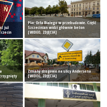
Plac Orła Białego w przebudowie. Część
st już
Szczecinian widzi głównie beton
Z
zczecin
[WIDEO, ZDJĘCIA]
p
a
Zmiany drogowe na ulicy Andersena
Z
trzygnięty
[WIDEO, ZDJĘCIA]
M