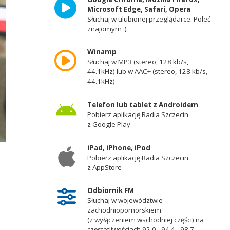
Microsoft Edge, Safari, Opera
Słuchaj w ulubionej przeglądarce. Poleć
znajomym :)
Winamp
Słuchaj w MP3 (stereo, 128 kb/s,
44.1kHz) lub w AAC+ (stereo, 128 kb/s,
44.1kHz)
Telefon lub tablet z Androidem
Pobierz aplikację Radia Szczecin
z Google Play
iPad, iPhone, iPod
Pobierz aplikację Radia Szczecin
z AppStore
Odbiornik FM
Słuchaj w województwie
zachodniopomorskiem
(z wyłączeniem wschodniej części) na
częstotliwościach 92,0 - 94,4 - 98,7 -