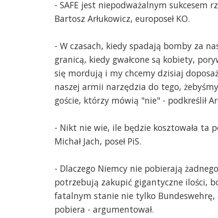
- SAFE jest niepodważalnym sukcesem rzą
Bartosz Arłukowicz, europoseł KO.
- W czasach, kiedy spadają bomby za n
granicą, kiedy gwałcone są kobiety, pory
się mordują i my chcemy dzisiaj doposa
naszej armii narzędzia do tego, żebyśmy 
goście, którzy mówią "nie" - podkreślił A
- Nikt nie wie, ile będzie kosztowała ta 
Michał Jach, poseł PiS.
- Dlaczego Niemcy nie pobierają żadnego
potrzebują zakupić gigantyczne ilości, 
fatalnym stanie nie tylko Bundeswehrę, a
pobiera - argumentował.