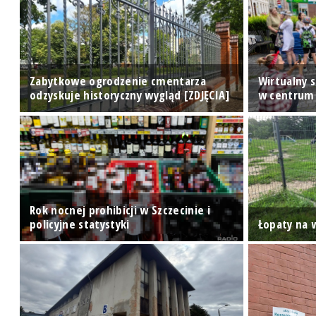
ry
Zabytkowe ogrodzenie cmentarza
Wirtualny s
odzyskuje historyczny wygląd [ZDJĘCIA]
w centrum 
Rok nocnej prohibicji w Szczecinie i
policyjne statystyki
Łopaty na w