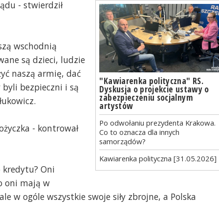
du - stwierdził
aszą wschodnią
wane są dzieci, ludzie
żyć naszą armię, dać
"Kawiarenka polityczna" RS.
byli bezpieczni i są
Dyskusja o projekcie ustawy o
zabezpieczeniu socjalnym
rłukowicz.
artystów
Po odwołaniu prezydenta Krakowa.
pożyczka - kontrował
Co to oznacza dla innych
samorządów?
Kawiarenka polityczna [31.05.2026]
 kredytu? Oni
bo oni mają w
le w ogóle wszystkie swoje siły zbrojne, a Polska