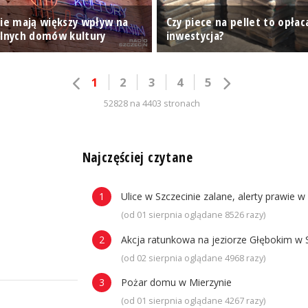
nie mają większy wpływ na
Czy piece na pellet to opłac
alnych domów kultury
inwestycja?
1
2
3
4
5
52828 na 4403 stronach
n
Najczęściej czytane
Ulice w Szczecinie zalane, alerty prawie w
(od 01 sierpnia oglądane 8526 razy)
Akcja ratunkowa na jeziorze Głębokim w 
(od 02 sierpnia oglądane 4968 razy)
Pożar domu w Mierzynie
(od 01 sierpnia oglądane 4267 razy)