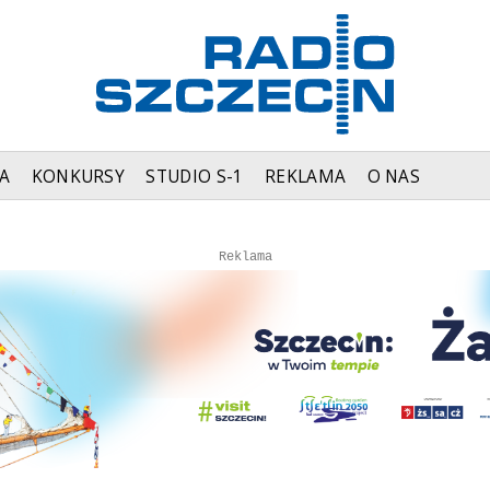
A
KONKURSY
STUDIO S-1
REKLAMA
O NAS
Autopromocja
Autopromocja
Reklama