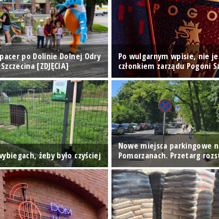
pacer po Dolinie Dolnej Odry
Po wulgarnym wpisie, nie je
Szczecina [ZDJĘCIA]
członkiem zarządu Pogoni S
Nowe miejsca parkingowe n
ybiegach, żeby było czyściej
Pomorzanach. Przetarg rozs