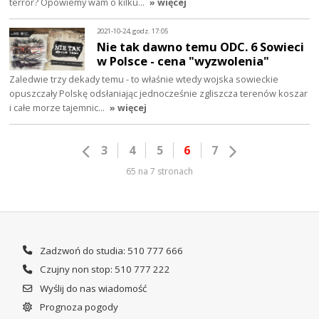
terror? Opowiemy wam o kilku…
» więcej
2021-10-24, godz. 17:05
Nie tak dawno temu ODC. 6 Sowieci
w Polsce - cena "wyzwolenia"
Zaledwie trzy dekady temu - to właśnie wtedy wojska sowieckie
opuszczały Polskę odsłaniając jednocześnie zgliszcza terenów koszar
i całe morze tajemnic…
» więcej
3
4
5
6
7
65 na 7 stronach
Zadzwoń do studia: 510 777 666
Czujny non stop: 510 777 222
Wyślij do nas wiadomość
Prognoza pogody