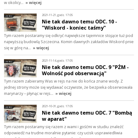
w okolicy…
» więcej
2021-11-21, godz. 17:05
Nie tak dawno temu ODC. 10 -
"Wiskord - koniec taśmy"
Tym razem postaramy się odkryć największe tajemnice stojące tuż pod
najwyższą budowlą Szczecina. Komin dawnych zakładów Wiskord pnie
się w górę na…
» więcej
2021-11-14, godz. 17:05
Nie tak dawno temu ODC. 9 "PŻM -
Wolność pod obserwacją"
Tym razem zabieramy Was w rejs na nie do końca znane wody. Z
jednej strony może się wydawać oczywiste, że bezpieka obserwowała
marynarzy – płynąc w rejs…
» więcej
2021-10-31, godz. 17:05
Nie tak dawno temu ODC. 7 "Bombą
w aparat"
Tym razem postaramy się razem z wami i gośćmi w studiu znaleźć
odpowiedź na trudne moralnie pytanie: czy ucisk usprawiedliwia