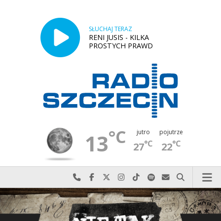
SŁUCHAJ TERAZ
RENI JUSIS - KILKA
PROSTYCH PRAWD
°C
jutro
pojutrze
13
°C
°C
27
22
Najlepiej po prostu do nas zadzwoń
Odwiedź nas na Facebook-u
Odwiedź nas na X
Odwiedź nas na Instagram-ie
Odwiedź nas na TikTok-u
Szukaj nas na Spotify
Wyślij do nas w
Szukaj