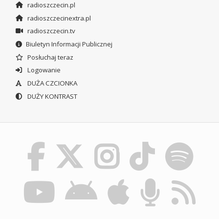
radioszczecin.pl
radioszczecinextra.pl
radioszczecin.tv
Biuletyn Informacji Publicznej
Posłuchaj teraz
Logowanie
DUŻA CZCIONKA
DUŻY KONTRAST