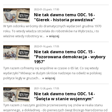
2022-01-23, godz. 17:00
Nie tak dawno temu ODC. 16 -
"Gierek - historia prawdziwa"
W tym odcinku wrócimy do dramatycznych wydarzeń grudnia 1970
roku. To wtedy władza strzelała do robotników na Wybrzeżu, i to
właśnie wtedy robotnicy w…
» więcej
2022-01-16, godz. 17:05
Nie tak dawno temu ODC. 15 -
"Pozorowana demokracja - wybory
1957"
Tym razem cofniemy się wspólnie w czasie o 65 lat. Co się wtedy
wydarzyło? Mówiąc w dużym skrócie nadzieje na odwilż w polskiej
polityce legły w gruzach…
» więcej
2021-12-26, godz. 17:05
Nie tak dawno temu ODC. 14 -
"Święta w stanie wojennym"
Tym razem z naszymi gośćmi przeniesiemy się znów w realia stanu
wojennego, a dokładniej - do pierwszych świąt Bożego Narodzenia od