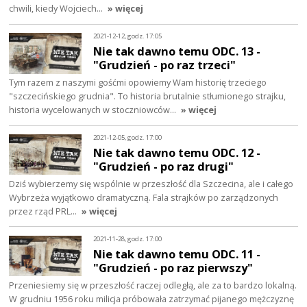
chwili, kiedy Wojciech…
» więcej
2021-12-12, godz. 17:05
Nie tak dawno temu ODC. 13 -
"Grudzień - po raz trzeci"
Tym razem z naszymi gośćmi opowiemy Wam historię trzeciego
"szczecińskiego grudnia". To historia brutalnie stłumionego strajku,
historia wycelowanych w stoczniowców…
» więcej
2021-12-05, godz. 17:00
Nie tak dawno temu ODC. 12 -
"Grudzień - po raz drugi"
Dziś wybierzemy się wspólnie w przeszłość dla Szczecina, ale i całego
Wybrzeża wyjątkowo dramatyczną. Fala strajków po zarządzonych
przez rząd PRL…
» więcej
2021-11-28, godz. 17:00
Nie tak dawno temu ODC. 11 -
"Grudzień - po raz pierwszy"
Przeniesiemy się w przeszłość raczej odległą, ale za to bardzo lokalną.
W grudniu 1956 roku milicja próbowała zatrzymać pijanego mężczyznę