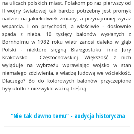
na ulicach polskich miast. Polakom po raz pierwszy od
II wojny światowej tak bardzo potrzebny jest promyk
nadziei na jakiekolwiek zmiany, a przynajmniej wyraz
wsparcia. I on przychodzi, a właściwie - dosłownie
spada z nieba. 10 tysięcy balonów wysłanych z
Bornholmu w 1982 roku wiatr zanosi daleko w głąb
Polski - niektóre sięgną Białegostoku, inne Jury
Krakowsko - Częstochowskiej. Większość z nich
wyląduje na wybrzeżu wprawiając wojsko w stan
niemałego zdziwienia, a władzę ludową we wściekłość.
Dlaczego? Bo do kolorowych balonów przyczepione
były ulotki z niezwykle ważną treścią.
"Nie tak dawno temu" - audycja historyczna