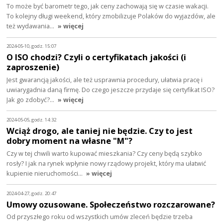
To może być barometr tego, jak ceny zachowają się w czasie wakacji.
To kolejny długi weekend, który zmobilizuje Polaków do wyjazdów, ale
też wydawania…
» więcej
2024-05-10, godz. 15:07
O ISO chodzi? Czyli o certyfikatach jakości (i
zaproszenie)
Jest gwarancją jakości, ale też usprawnia procedury, ułatwia pracę i
uwiarygadnia daną firmę. Do czego jeszcze przydaje się certyfikat ISO?
Jak go zdobyć?…
» więcej
2024-05-05, godz. 14:32
Wciąż drogo, ale taniej nie będzie. Czy to jest
dobry moment na własne "M"?
Czy w tej chwili warto kupować mieszkania? Czy ceny będą szybko
rosły? I jak na rynek wpłynie nowy rządowy projekt, który ma ułatwić
kupienie nieruchomości…
» więcej
2024-04-27, godz. 20:47
Umowy ozusowane. Społeczeństwo rozczarowane?
Od przyszłego roku od wszystkich umów zleceń będzie trzeba