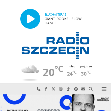
SŁUCHAJ TERAZ
GIANT ROOKS - SLOW
DANCE
°C
jutro
pojutrze
20
°C
°C
24
30
Najlepiej po prostu do nas zadzwoń
Odwiedź nas na Facebook-u
Odwiedź nas na X
Odwiedź nas na Instagram-ie
Odwiedź nas na TikTok-u
Szukaj nas na Spotify
Wyślij do nas w
Szukaj