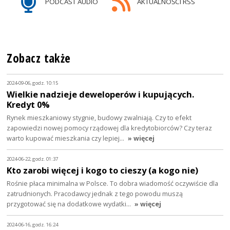
PODCAST AUDIO
AKTUALNOŚCI RSS
Zobacz także
2024-09-06, godz. 10:15
Wielkie nadzieje deweloperów i kupujących.
Kredyt 0%
Rynek mieszkaniowy stygnie, budowy zwalniają. Czy to efekt
zapowiedzi nowej pomocy rządowej dla kredytobiorców? Czy teraz
warto kupować mieszkania czy lepiej…
» więcej
2024-06-22, godz. 01:37
Kto zarobi więcej i kogo to cieszy (a kogo nie)
Rośnie płaca minimalna w Polsce. To dobra wiadomość oczywiście dla
zatrudnionych. Pracodawcy jednak z tego powodu muszą
przygotować się na dodatkowe wydatki…
» więcej
2024-06-16, godz. 16:24