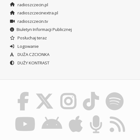
radioszczecin.pl
radioszczecinextra.pl
radioszczecin.tv
Biuletyn Informacji Publicznej
Posłuchaj teraz
Logowanie
DUŻA CZCIONKA
DUŻY KONTRAST