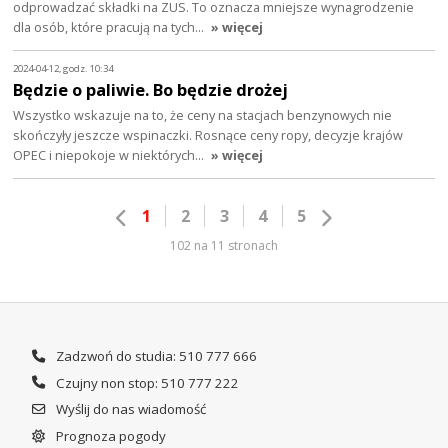
odprowadzać składki na ZUS. To oznacza mniejsze wynagrodzenie
dla osób, które pracują na tych…
» więcej
2024-04-12, godz. 10:34
Będzie o paliwie. Bo będzie drożej
Wszystko wskazuje na to, że ceny na stacjach benzynowych nie
skończyły jeszcze wspinaczki. Rosnące ceny ropy, decyzje krajów
OPEC i niepokoje w niektórych…
» więcej
1
2
3
4
5
102 na 11 stronach
Zadzwoń do studia: 510 777 666
Czujny non stop: 510 777 222
Wyślij do nas wiadomość
Prognoza pogody