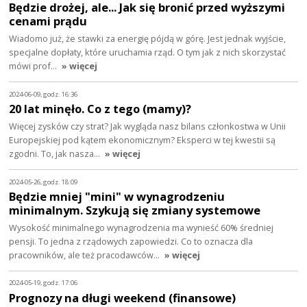
Będzie drożej, ale... Jak się bronić przed wyższymi
cenami prądu
Wiadomo już, że stawki za energię pójdą w górę. Jest jednak wyjście,
specjalne dopłaty, które uruchamia rząd. O tym jak z nich skorzystać
mówi prof…
» więcej
2024-06-09, godz. 16:36
20 lat minęło. Co z tego (mamy)?
Więcej zysków czy strat? Jak wygląda nasz bilans członkostwa w Unii
Europejskiej pod kątem ekonomicznym? Eksperci w tej kwestii są
zgodni. To, jak nasza…
» więcej
2024-05-26, godz. 18:09
Będzie mniej "mini" w wynagrodzeniu
minimalnym. Szykują się zmiany systemowe
Wysokość minimalnego wynagrodzenia ma wynieść 60% średniej
pensji. To jedna z rządowych zapowiedzi. Co to oznacza dla
pracowników, ale też pracodawców…
» więcej
2024-05-19, godz. 17:06
Prognozy na długi weekend (finansowe)