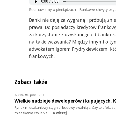
Rozmawiamy o pieniądzach - Bankowe chwyty psych
Banki nie dają za wygraną i próbują znie
prawa. Do posiadaczy kredytów frankowy
za korzystanie z uzyskanego od banku kap
na takie wezwania? Między innymi o ty
adwokatem Igorem Frydrykiewiczem, któr
frankowych.
Zobacz także
2024-09-06, godz. 10:15
Wielkie nadzieje deweloperów i kupujących. 
Rynek mieszkaniowy stygnie, budowy zwalniają. Czy to efekt z
mieszkania czy lepiej…
» więcej