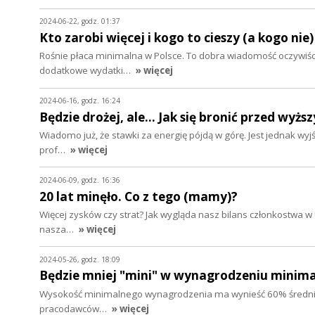
2024-06-22, godz. 01:37
Kto zarobi więcej i kogo to cieszy (a kogo nie)
Rośnie płaca minimalna w Polsce. To dobra wiadomość oczywiś
dodatkowe wydatki…
» więcej
2024-06-16, godz. 16:24
Będzie drożej, ale... Jak się bronić przed wyż
Wiadomo już, że stawki za energię pójdą w górę. Jest jednak wyj
prof…
» więcej
2024-06-09, godz. 16:36
20 lat minęło. Co z tego (mamy)?
Więcej zysków czy strat? Jak wygląda nasz bilans członkostwa w 
nasza…
» więcej
2024-05-26, godz. 18:09
Będzie mniej "mini" w wynagrodzeniu minima
Wysokość minimalnego wynagrodzenia ma wynieść 60% średniej p
pracodawców…
» więcej