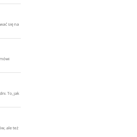
wać się na
ć mówi
ni. To, jak
w, ale też