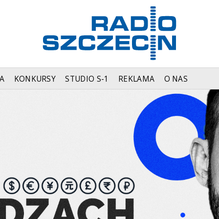
A
KONKURSY
STUDIO S-1
REKLAMA
O NAS