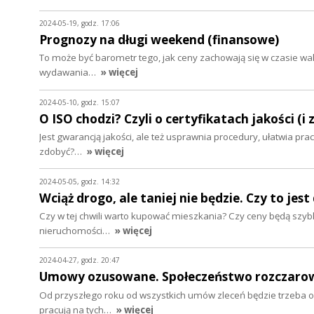
2024-05-19, godz. 17:06
Prognozy na długi weekend (finansowe)
To może być barometr tego, jak ceny zachowają się w czasie wak
wydawania…
» więcej
2024-05-10, godz. 15:07
O ISO chodzi? Czyli o certyfikatach jakości (i
Jest gwarancją jakości, ale też usprawnia procedury, ułatwia pra
zdobyć?…
» więcej
2024-05-05, godz. 14:32
Wciąż drogo, ale taniej nie będzie. Czy to j
Czy w tej chwili warto kupować mieszkania? Czy ceny będą szybko
nieruchomości…
» więcej
2024-04-27, godz. 20:47
Umowy ozusowane. Społeczeństwo rozczaro
Od przyszłego roku od wszystkich umów zleceń będzie trzeba 
pracują na tych…
» więcej