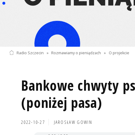
Radio Szczecin
»
Rozmawiamy o pieniądzach
»
O projekcie
Bankowe chwyty ps
(poniżej pasa)
2022-10-27
JAROSŁAW GOWIN