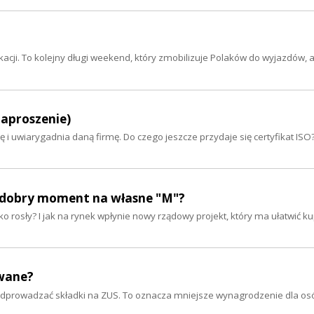
acji. To kolejny długi weekend, który zmobilizuje Polaków do wyjazdów, a
 zaproszenie)
cę i uwiarygadnia daną firmę. Do czego jeszcze przydaje się certyfikat ISO?
est dobry moment na własne "M"?
 rosły? I jak na rynek wpłynie nowy rządowy projekt, który ma ułatwić ku
wane?
odprowadzać składki na ZUS. To oznacza mniejsze wynagrodzenie dla osó