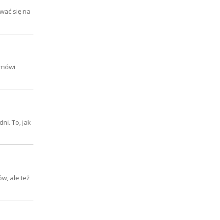
wać się na
ć mówi
ni. To, jak
w, ale też