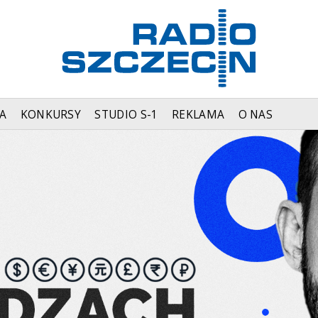
A
KONKURSY
STUDIO S-1
REKLAMA
O NAS