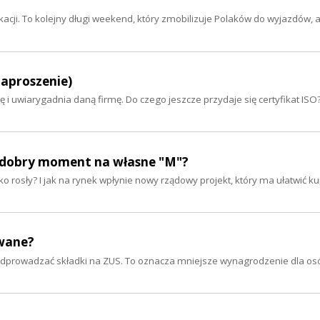
acji. To kolejny długi weekend, który zmobilizuje Polaków do wyjazdów, a
 zaproszenie)
cę i uwiarygadnia daną firmę. Do czego jeszcze przydaje się certyfikat ISO?
est dobry moment na własne "M"?
 rosły? I jak na rynek wpłynie nowy rządowy projekt, który ma ułatwić ku
wane?
odprowadzać składki na ZUS. To oznacza mniejsze wynagrodzenie dla osó