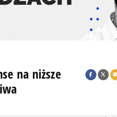
nse na niższe
liwa