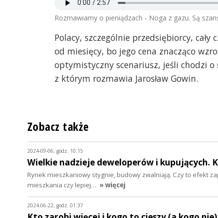
Rozmawiamy o pieniądzach - Noga z gazu. Są szans
Polacy, szczególnie przedsiębiorcy, cały
od miesięcy, bo jego cena znacząco wzro
optymistyczny scenariusz, jeśli chodzi o 
z którym rozmawia Jarosław Gowin.
Zobacz także
2024-09-06, godz. 10:15
Wielkie nadzieje deweloperów i kupujących. 
Rynek mieszkaniowy stygnie, budowy zwalniają. Czy to efekt z
mieszkania czy lepiej…
» więcej
2024-06-22, godz. 01:37
Kto zarobi więcej i kogo to cieszy (a kogo nie)