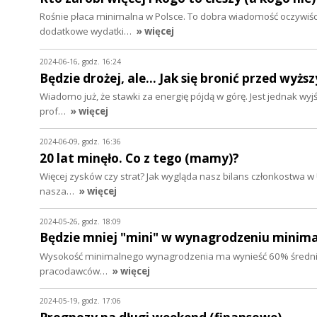
Rośnie płaca minimalna w Polsce. To dobra wiadomość oczywiś
dodatkowe wydatki…
» więcej
2024-06-16, godz. 16:24
Będzie drożej, ale... Jak się bronić przed wyż
Wiadomo już, że stawki za energię pójdą w górę. Jest jednak wyj
prof…
» więcej
2024-06-09, godz. 16:36
20 lat minęło. Co z tego (mamy)?
Więcej zysków czy strat? Jak wygląda nasz bilans członkostwa w 
nasza…
» więcej
2024-05-26, godz. 18:09
Będzie mniej "mini" w wynagrodzeniu minima
Wysokość minimalnego wynagrodzenia ma wynieść 60% średniej p
pracodawców…
» więcej
2024-05-19, godz. 17:06