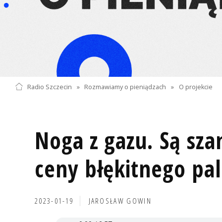
Radio Szczecin
»
Rozmawiamy o pieniądzach
»
O projekcie
Noga z gazu. Są sza
ceny błękitnego pa
2023-01-19
JAROSŁAW GOWIN