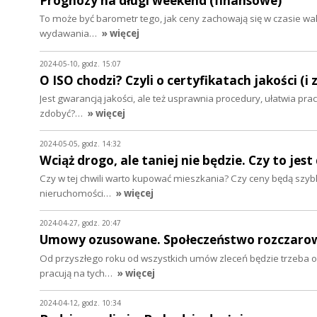
Prognozy na długi weekend (finansowe)
To może być barometr tego, jak ceny zachowają się w czasie wak
wydawania…
» więcej
2024-05-10, godz. 15:07
O ISO chodzi? Czyli o certyfikatach jakości (i
Jest gwarancją jakości, ale też usprawnia procedury, ułatwia pra
zdobyć?…
» więcej
2024-05-05, godz. 14:32
Wciąż drogo, ale taniej nie będzie. Czy to j
Czy w tej chwili warto kupować mieszkania? Czy ceny będą szybko
nieruchomości…
» więcej
2024-04-27, godz. 20:47
Umowy ozusowane. Społeczeństwo rozczaro
Od przyszłego roku od wszystkich umów zleceń będzie trzeba 
pracują na tych…
» więcej
2024-04-12, godz. 10:34