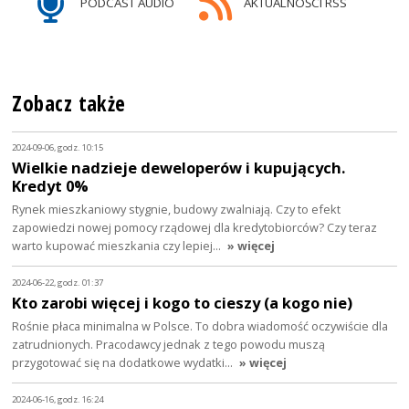
PODCAST AUDIO
AKTUALNOŚCI RSS
Zobacz także
2024-09-06, godz. 10:15
Wielkie nadzieje deweloperów i kupujących.
Kredyt 0%
Rynek mieszkaniowy stygnie, budowy zwalniają. Czy to efekt
zapowiedzi nowej pomocy rządowej dla kredytobiorców? Czy teraz
warto kupować mieszkania czy lepiej…
» więcej
2024-06-22, godz. 01:37
Kto zarobi więcej i kogo to cieszy (a kogo nie)
Rośnie płaca minimalna w Polsce. To dobra wiadomość oczywiście dla
zatrudnionych. Pracodawcy jednak z tego powodu muszą
przygotować się na dodatkowe wydatki…
» więcej
2024-06-16, godz. 16:24