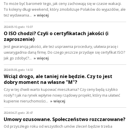
To może być barometr tego, jak ceny zachowają się w czasie wakacji.
To kolejny długi weekend, który zmobilizuje Polaków do wyjazdów, ale
też wydawania…
» więcej
2024-05-10, godz. 15:07
O ISO chodzi? Czyli o certyfikatach jakości (i
zaproszenie)
Jest gwarancją jakości, ale też usprawnia procedury, ułatwia pracę i
uwiarygadnia daną firmę. Do czego jeszcze przydaje się certyfikat ISO?
Jak go zdobyć?…
» więcej
2024-05-05, godz. 14:32
Wciąż drogo, ale taniej nie będzie. Czy to jest
dobry moment na własne "M"?
Czy w tej chwili warto kupować mieszkania? Czy ceny będą szybko
rosły? I jak na rynek wpłynie nowy rządowy projekt, który ma ułatwić
kupienie nieruchomości…
» więcej
2024-04-27, godz. 20:47
Umowy ozusowane. Społeczeństwo rozczarowane?
Od przyszłego roku od wszystkich umów zleceń będzie trzeba