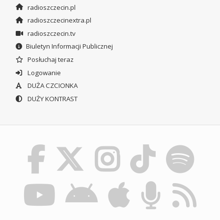
radioszczecin.pl
radioszczecinextra.pl
radioszczecin.tv
Biuletyn Informacji Publicznej
Posłuchaj teraz
Logowanie
DUŻA CZCIONKA
DUŻY KONTRAST