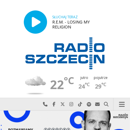
SŁUCHAJ TERAZ
R.E.M. - LOSING MY
RELIGION
°C
jutro
pojutrze
22
°C
°C
24
29
Najlepiej po prostu do nas zadzwoń
Odwiedź nas na Facebook-u
Odwiedź nas na X
Odwiedź nas na Instagram-ie
Odwiedź nas na TikTok-u
Szukaj nas na Spotify
Wyślij do nas w
Szukaj