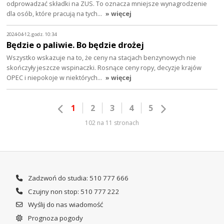
odprowadzać składki na ZUS. To oznacza mniejsze wynagrodzenie
dla osób, które pracują na tych…
» więcej
2024-04-12, godz. 10:34
Będzie o paliwie. Bo będzie drożej
Wszystko wskazuje na to, że ceny na stacjach benzynowych nie
skończyły jeszcze wspinaczki. Rosnące ceny ropy, decyzje krajów
OPEC i niepokoje w niektórych…
» więcej
1
2
3
4
5
102 na 11 stronach
Zadzwoń do studia: 510 777 666
Czujny non stop: 510 777 222
Wyślij do nas wiadomość
Prognoza pogody