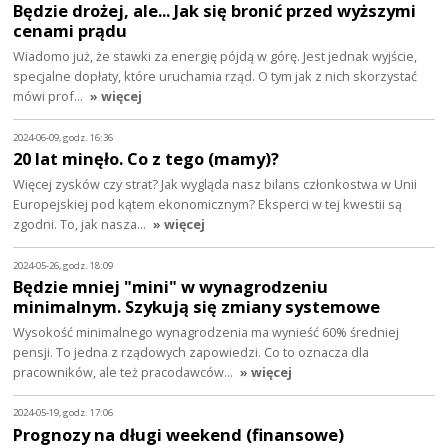
Będzie drożej, ale... Jak się bronić przed wyższymi
cenami prądu
Wiadomo już, że stawki za energię pójdą w górę. Jest jednak wyjście,
specjalne dopłaty, które uruchamia rząd. O tym jak z nich skorzystać
mówi prof…
» więcej
2024-06-09, godz. 16:36
20 lat minęło. Co z tego (mamy)?
Więcej zysków czy strat? Jak wygląda nasz bilans członkostwa w Unii
Europejskiej pod kątem ekonomicznym? Eksperci w tej kwestii są
zgodni. To, jak nasza…
» więcej
2024-05-26, godz. 18:09
Będzie mniej "mini" w wynagrodzeniu
minimalnym. Szykują się zmiany systemowe
Wysokość minimalnego wynagrodzenia ma wynieść 60% średniej
pensji. To jedna z rządowych zapowiedzi. Co to oznacza dla
pracowników, ale też pracodawców…
» więcej
2024-05-19, godz. 17:06
Prognozy na długi weekend (finansowe)