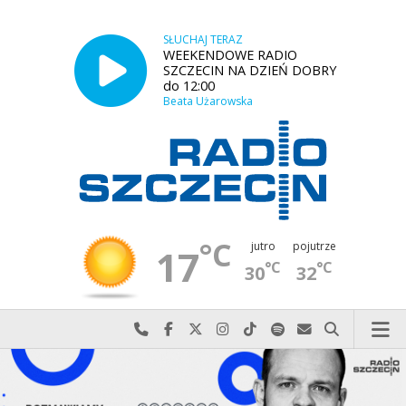
SŁUCHAJ TERAZ
WEEKENDOWE RADIO
SZCZECIN NA DZIEŃ DOBRY
do 12:00
Beata Użarowska
°C
jutro
pojutrze
17
°C
°C
30
32
Najlepiej po prostu do nas zadzwoń
Odwiedź nas na Facebook-u
Odwiedź nas na X
Odwiedź nas na Instagram-ie
Odwiedź nas na TikTok-u
Szukaj nas na Spotify
Wyślij do nas w
Szukaj