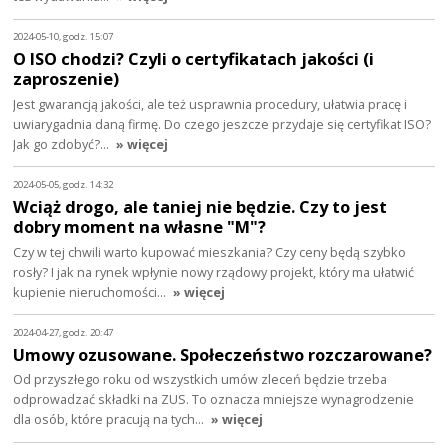
2024-05-10, godz. 15:07
O ISO chodzi? Czyli o certyfikatach jakości (i
zaproszenie)
Jest gwarancją jakości, ale też usprawnia procedury, ułatwia pracę i
uwiarygadnia daną firmę. Do czego jeszcze przydaje się certyfikat ISO?
Jak go zdobyć?…
» więcej
2024-05-05, godz. 14:32
Wciąż drogo, ale taniej nie będzie. Czy to jest
dobry moment na własne "M"?
Czy w tej chwili warto kupować mieszkania? Czy ceny będą szybko
rosły? I jak na rynek wpłynie nowy rządowy projekt, który ma ułatwić
kupienie nieruchomości…
» więcej
2024-04-27, godz. 20:47
Umowy ozusowane. Społeczeństwo rozczarowane?
Od przyszłego roku od wszystkich umów zleceń będzie trzeba
odprowadzać składki na ZUS. To oznacza mniejsze wynagrodzenie
dla osób, które pracują na tych…
» więcej