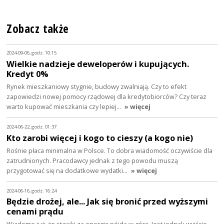
Zobacz także
2024-09-06, godz. 10:15
Wielkie nadzieje deweloperów i kupujących.
Kredyt 0%
Rynek mieszkaniowy stygnie, budowy zwalniają. Czy to efekt
zapowiedzi nowej pomocy rządowej dla kredytobiorców? Czy teraz
warto kupować mieszkania czy lepiej…
» więcej
2024-06-22, godz. 01:37
Kto zarobi więcej i kogo to cieszy (a kogo nie)
Rośnie płaca minimalna w Polsce. To dobra wiadomość oczywiście dla
zatrudnionych. Pracodawcy jednak z tego powodu muszą
przygotować się na dodatkowe wydatki…
» więcej
2024-06-16, godz. 16:24
Będzie drożej, ale... Jak się bronić przed wyższymi
cenami prądu