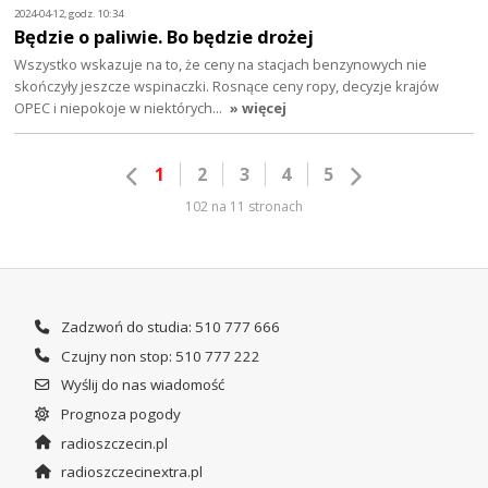
2024-04-12, godz. 10:34
Będzie o paliwie. Bo będzie drożej
Wszystko wskazuje na to, że ceny na stacjach benzynowych nie
skończyły jeszcze wspinaczki. Rosnące ceny ropy, decyzje krajów
OPEC i niepokoje w niektórych…
» więcej
1
2
3
4
5
102 na 11 stronach
Zadzwoń do studia: 510 777 666
Czujny non stop: 510 777 222
Wyślij do nas wiadomość
Prognoza pogody
radioszczecin.pl
radioszczecinextra.pl