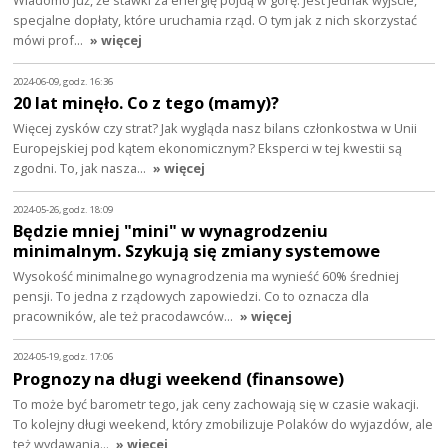
Wiadomo już, że stawki za energię pójdą w górę. Jest jednak wyjście,
specjalne dopłaty, które uruchamia rząd. O tym jak z nich skorzystać
mówi prof…
» więcej
2024-06-09, godz. 16:36
20 lat minęło. Co z tego (mamy)?
Więcej zysków czy strat? Jak wygląda nasz bilans członkostwa w Unii
Europejskiej pod kątem ekonomicznym? Eksperci w tej kwestii są
zgodni. To, jak nasza…
» więcej
2024-05-26, godz. 18:09
Będzie mniej "mini" w wynagrodzeniu
minimalnym. Szykują się zmiany systemowe
Wysokość minimalnego wynagrodzenia ma wynieść 60% średniej
pensji. To jedna z rządowych zapowiedzi. Co to oznacza dla
pracowników, ale też pracodawców…
» więcej
2024-05-19, godz. 17:06
Prognozy na długi weekend (finansowe)
To może być barometr tego, jak ceny zachowają się w czasie wakacji.
To kolejny długi weekend, który zmobilizuje Polaków do wyjazdów, ale
też wydawania…
» więcej