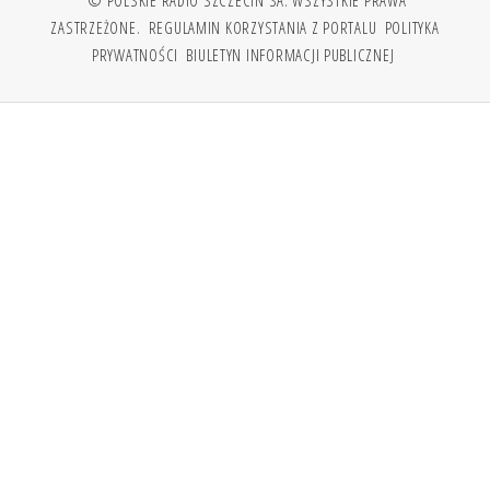
© POLSKIE RADIO SZCZECIN SA. WSZYSTKIE PRAWA
ZASTRZEŻONE.
REGULAMIN KORZYSTANIA Z PORTALU
POLITYKA
PRYWATNOŚCI
BIULETYN INFORMACJI PUBLICZNEJ