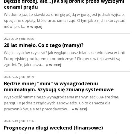
Będzie drożej, ale... Jak się bronić przed wyższymi
cenami prądu
Wiadomo już, że stawki za energię pójdą w górę. Jest jednak wyjście,
specjalne dopłaty, które uruchamia rząd. O tym jak z nich skorzystać
mówi prof…
» więcej
2024-06-09, godz. 16:36
20 lat minęło. Co z tego (mamy)?
Więcej zysków czy strat? Jak wygląda nasz bilans członkostwa w Unii
Europejskiej pod kątem ekonomicznym? Eksperci w tej kwestii są
zgodni. To, jak nasza…
» więcej
2024-05-26, godz. 18:09
Będzie mniej "mini" w wynagrodzeniu
minimalnym. Szykują się zmiany systemowe
Wysokość minimalnego wynagrodzenia ma wynieść 60% średniej
pensji. To jedna z rządowych zapowiedzi. Co to oznacza dla
pracowników, ale też pracodawców…
» więcej
2024-05-19, godz. 17:06
Prognozy na długi weekend (finansowe)