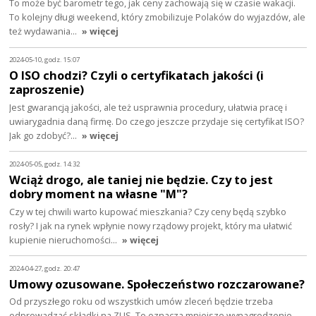
To może być barometr tego, jak ceny zachowają się w czasie wakacji.
To kolejny długi weekend, który zmobilizuje Polaków do wyjazdów, ale
też wydawania…
» więcej
2024-05-10, godz. 15:07
O ISO chodzi? Czyli o certyfikatach jakości (i
zaproszenie)
Jest gwarancją jakości, ale też usprawnia procedury, ułatwia pracę i
uwiarygadnia daną firmę. Do czego jeszcze przydaje się certyfikat ISO?
Jak go zdobyć?…
» więcej
2024-05-05, godz. 14:32
Wciąż drogo, ale taniej nie będzie. Czy to jest
dobry moment na własne "M"?
Czy w tej chwili warto kupować mieszkania? Czy ceny będą szybko
rosły? I jak na rynek wpłynie nowy rządowy projekt, który ma ułatwić
kupienie nieruchomości…
» więcej
2024-04-27, godz. 20:47
Umowy ozusowane. Społeczeństwo rozczarowane?
Od przyszłego roku od wszystkich umów zleceń będzie trzeba
odprowadzać składki na ZUS. To oznacza mniejsze wynagrodzenie