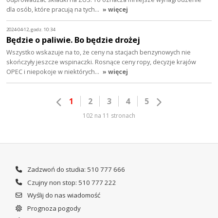
dla osób, które pracują na tych…
» więcej
2024-04-12, godz. 10:34
Będzie o paliwie. Bo będzie drożej
Wszystko wskazuje na to, że ceny na stacjach benzynowych nie
skończyły jeszcze wspinaczki. Rosnące ceny ropy, decyzje krajów
OPEC i niepokoje w niektórych…
» więcej
1
2
3
4
5
102 na 11 stronach
Zadzwoń do studia: 510 777 666
Czujny non stop: 510 777 222
Wyślij do nas wiadomość
Prognoza pogody