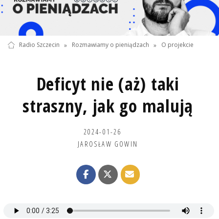
Radio Szczecin
»
Rozmawiamy o pieniądzach
»
O projekcie
Deficyt nie (aż) taki
straszny, jak go malują
2024-01-26
JAROSŁAW GOWIN