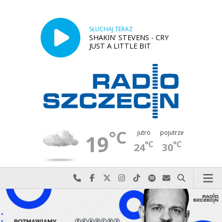
SŁUCHAJ TERAZ
SHAKIN' STEVENS - CRY
JUST A LITTLE BIT
°C
jutro
pojutrze
19
°C
°C
24
30
Najlepiej po prostu do nas zadzwoń
Odwiedź nas na Facebook-u
Odwiedź nas na X
Odwiedź nas na Instagram-ie
Odwiedź nas na TikTok-u
Szukaj nas na Spotify
Wyślij do nas w
Szukaj