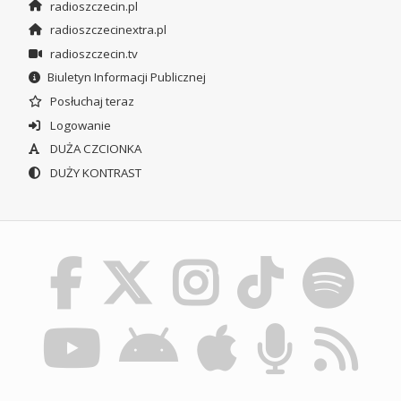
radioszczecin.pl
radioszczecinextra.pl
radioszczecin.tv
Biuletyn Informacji Publicznej
Posłuchaj teraz
Logowanie
DUŻA CZCIONKA
DUŻY KONTRAST