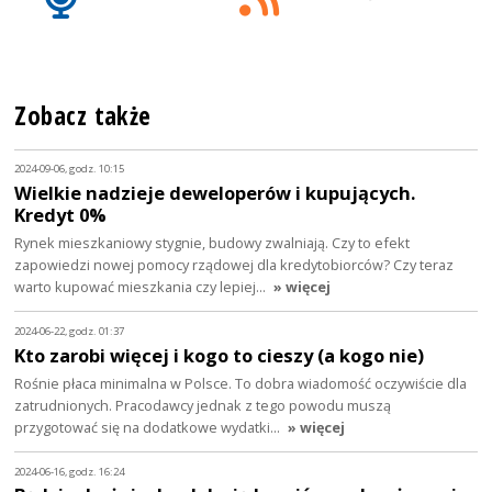
Zobacz także
2024-09-06, godz. 10:15
Wielkie nadzieje deweloperów i kupujących.
Kredyt 0%
Rynek mieszkaniowy stygnie, budowy zwalniają. Czy to efekt
zapowiedzi nowej pomocy rządowej dla kredytobiorców? Czy teraz
warto kupować mieszkania czy lepiej…
» więcej
2024-06-22, godz. 01:37
Kto zarobi więcej i kogo to cieszy (a kogo nie)
Rośnie płaca minimalna w Polsce. To dobra wiadomość oczywiście dla
zatrudnionych. Pracodawcy jednak z tego powodu muszą
przygotować się na dodatkowe wydatki…
» więcej
2024-06-16, godz. 16:24