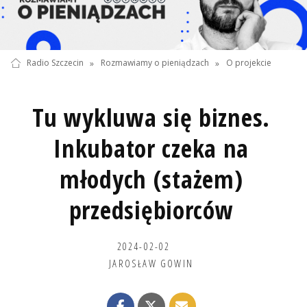
Radio Szczecin
»
Rozmawiamy o pieniądzach
»
O projekcie
Tu wykluwa się biznes.
Inkubator czeka na
młodych (stażem)
przedsiębiorców
2024-02-02
JAROSŁAW GOWIN