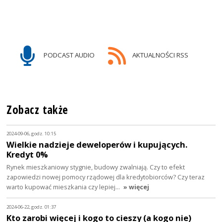
PODCAST AUDIO
AKTUALNOŚCI RSS
Zobacz także
2024-09-06, godz. 10:15
Wielkie nadzieje deweloperów i kupujących.
Kredyt 0%
Rynek mieszkaniowy stygnie, budowy zwalniają. Czy to efekt
zapowiedzi nowej pomocy rządowej dla kredytobiorców? Czy teraz
warto kupować mieszkania czy lepiej…
» więcej
2024-06-22, godz. 01:37
Kto zarobi więcej i kogo to cieszy (a kogo nie)