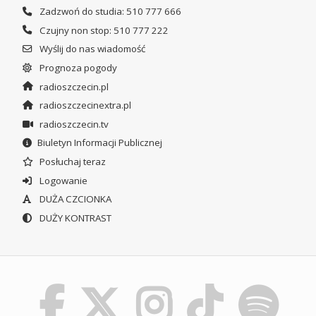
Zadzwoń do studia: 510 777 666
Czujny non stop: 510 777 222
Wyślij do nas wiadomość
Prognoza pogody
radioszczecin.pl
radioszczecinextra.pl
radioszczecin.tv
Biuletyn Informacji Publicznej
Posłuchaj teraz
Logowanie
DUŻA CZCIONKA
DUŻY KONTRAST