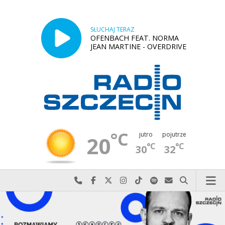
SŁUCHAJ TERAZ
OFENBACH FEAT. NORMA
JEAN MARTINE - OVERDRIVE
°C
jutro
pojutrze
20
°C
°C
30
32
Najlepiej po prostu do nas zadzwoń
Odwiedź nas na Facebook-u
Odwiedź nas na X
Odwiedź nas na Instagram-ie
Odwiedź nas na TikTok-u
Szukaj nas na Spotify
Wyślij do nas w
Szukaj