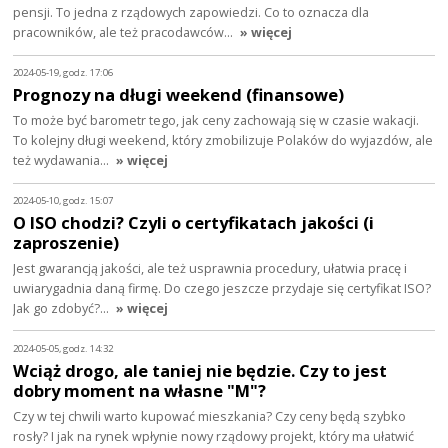
pensji. To jedna z rządowych zapowiedzi. Co to oznacza dla
pracowników, ale też pracodawców…
» więcej
2024-05-19, godz. 17:06
Prognozy na długi weekend (finansowe)
To może być barometr tego, jak ceny zachowają się w czasie wakacji.
To kolejny długi weekend, który zmobilizuje Polaków do wyjazdów, ale
też wydawania…
» więcej
2024-05-10, godz. 15:07
O ISO chodzi? Czyli o certyfikatach jakości (i
zaproszenie)
Jest gwarancją jakości, ale też usprawnia procedury, ułatwia pracę i
uwiarygadnia daną firmę. Do czego jeszcze przydaje się certyfikat ISO?
Jak go zdobyć?…
» więcej
2024-05-05, godz. 14:32
Wciąż drogo, ale taniej nie będzie. Czy to jest
dobry moment na własne "M"?
Czy w tej chwili warto kupować mieszkania? Czy ceny będą szybko
rosły? I jak na rynek wpłynie nowy rządowy projekt, który ma ułatwić