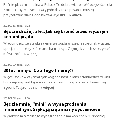
Rośnie płaca minimalna w Polsce. To dobra wiadomość oczywiście dla
zatrudnionych. Pracodawcy jednak z tego powodu muszą
przygotować się na dodatkowe wydatki…
» więcej
2024-06-16, godz. 16:24
Będzie drożej, ale... Jak się bronić przed wyższymi
cenami prądu
Wiadomo już, że stawki za energię pójdą w górę. Jest jednak wyjście,
specjalne dopłaty, które uruchamia rząd. O tym jak z nich skorzystać
mówi prof…
» więcej
2024-06-09, godz. 16:36
20 lat minęło. Co z tego (mamy)?
Więcej zysków czy strat? Jak wygląda nasz bilans członkostwa w Unii
Europejskiej pod kątem ekonomicznym? Eksperci w tej kwestii są
zgodni. To, jak nasza…
» więcej
2024-05-26, godz. 18:09
Będzie mniej "mini" w wynagrodzeniu
minimalnym. Szykują się zmiany systemowe
Wysokość minimalnego wynagrodzenia ma wynieść 60% średniej