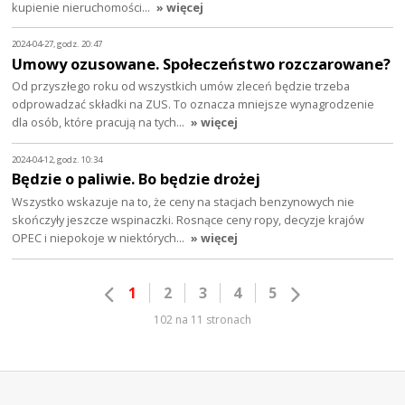
kupienie nieruchomości…
» więcej
2024-04-27, godz. 20:47
Umowy ozusowane. Społeczeństwo rozczarowane?
Od przyszłego roku od wszystkich umów zleceń będzie trzeba
odprowadzać składki na ZUS. To oznacza mniejsze wynagrodzenie
dla osób, które pracują na tych…
» więcej
2024-04-12, godz. 10:34
Będzie o paliwie. Bo będzie drożej
Wszystko wskazuje na to, że ceny na stacjach benzynowych nie
skończyły jeszcze wspinaczki. Rosnące ceny ropy, decyzje krajów
OPEC i niepokoje w niektórych…
» więcej
1
2
3
4
5
102 na 11 stronach