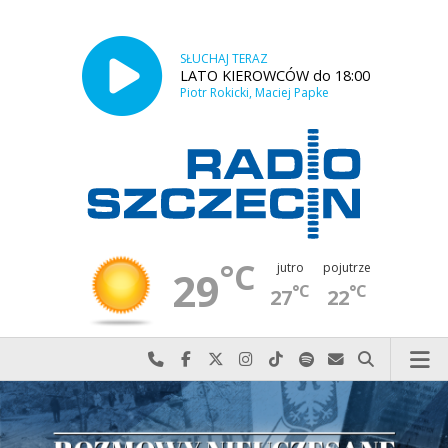
SŁUCHAJ TERAZ
LATO KIEROWCÓW do 18:00
Piotr Rokicki, Maciej Papke
°C
jutro
pojutrze
29
°C
°C
27
22
Najlepiej po prostu do nas zadzwoń
Odwiedź nas na Facebook-u
Odwiedź nas na X
Odwiedź nas na Instagram-ie
Odwiedź nas na TikTok-u
Szukaj nas na Spotify
Wyślij do nas w
Szukaj