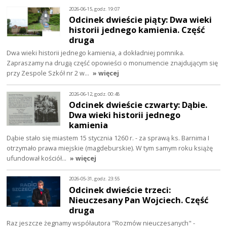
2026-06-15, godz. 19:07
Odcinek dwieście piąty: Dwa wieki
historii jednego kamienia. Część
druga
Dwa wieki historii jednego kamienia, a dokładniej pomnika.
Zapraszamy na drugą część opowieści o monumencie znajdującym się
przy Zespole Szkół nr 2 w…
» więcej
2026-06-12, godz. 00:48
Odcinek dwieście czwarty: Dąbie.
Dwa wieki historii jednego
kamienia
Dąbie stało się miastem 15 stycznia 1260 r. - za sprawą ks. Barnima I
otrzymało prawa miejskie (magdeburskie). W tym samym roku książę
ufundował kościół…
» więcej
2026-05-31, godz. 23:55
Odcinek dwieście trzeci:
Nieuczesany Pan Wojciech. Część
druga
Raz jeszcze żegnamy współautora "Rozmów nieuczesanych" -