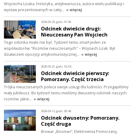
Wojciecha Lizaka, historyka, antykwariusza, autora wielu publikacji i
wystaw prezentowanych w całej…
» więcej
2026-05-25, godz. 01:06
Odcinek dwieście drugi:
Nieuczesany Pan Wojciech
Tego odcinka miało nie być. Tydzień temu zmarł jeden ze
współautorów "Rozmów nieuczesanych" – Wojciech Lizak. Był
działaczem opozycji antykomunistycznej…
» więcej
2026-05-21, godz. 02:54
Odcinek dwieście pierwszy:
Pomorzany. Część trzecia
Trójka nieuczesanych poleca swoje usługi dla ludności. Przegapiliśmy
mały jubileusz. Bo tydzień temu mieliśmy dwusetny odcinek naszych
rozmów. Jakie…
» więcej
2026-05-12, godz. 00:46
Odcinek dwusetny: Pomorzany.
Część druga
Browar „Bosman”, Elektrownia Pomorzany,