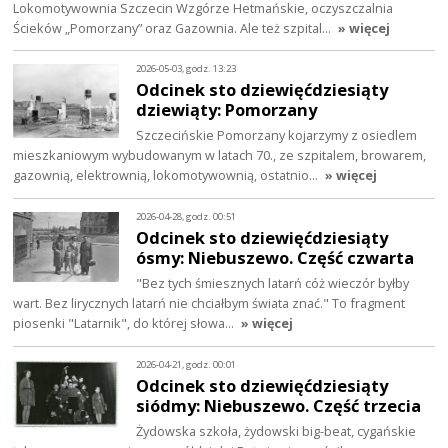
Lokomotywownia Szczecin Wzgórze Hetmańskie, oczyszczalnia
Ścieków „Pomorzany” oraz Gazownia. Ale też szpital…
» więcej
2026-05-03, godz. 13:23
Odcinek sto dziewięćdziesiąty
dziewiąty: Pomorzany
Szczecińskie Pomorzany kojarzymy z osiedlem
mieszkaniowym wybudowanym w latach 70., ze szpitalem, browarem,
gazownią, elektrownią, lokomotywownią, ostatnio…
» więcej
2026-04-28, godz. 00:51
Odcinek sto dziewięćdziesiąty
ósmy: Niebuszewo. Część czwarta
"Bez tych śmiesznych latarń cóż wieczór byłby
wart. Bez lirycznych latarń nie chciałbym świata znać." To fragment
piosenki "Latarnik", do której słowa…
» więcej
2026-04-21, godz. 00:01
Odcinek sto dziewięćdziesiąty
siódmy: Niebuszewo. Część trzecia
Żydowska szkoła, żydowski big-beat, cygańskie