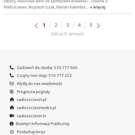
tabory, owocowe wino ze spółdzielni Botwina i… rzeźnik z
Niebuszewa. Wojciech Lizak, Marian Kalemba…
» więcej
1
2
3
4
5
205 na 21 stronach
Zadzwoń do studia: 510 777 666
Czujny non stop: 510 777 222
Wyślij do nas wiadomość
Prognoza pogody
radioszczecin.pl
radioszczecinextra.pl
radioszczecin.tv
Biuletyn Informacji Publicznej
Posłuchaj teraz