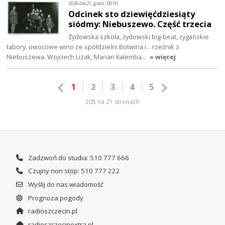
2026-04-21, godz. 00:01
Odcinek sto dziewięćdziesiąty
siódmy: Niebuszewo. Część trzecia
Żydowska szkoła, żydowski big-beat, cygańskie
tabory, owocowe wino ze spółdzielni Botwina i… rzeźnik z
Niebuszewa. Wojciech Lizak, Marian Kalemba…
» więcej
1
2
3
4
5
205 na 21 stronach
Zadzwoń do studia: 510 777 666
Czujny non stop: 510 777 222
Wyślij do nas wiadomość
Prognoza pogody
radioszczecin.pl
radioszczecinextra.pl