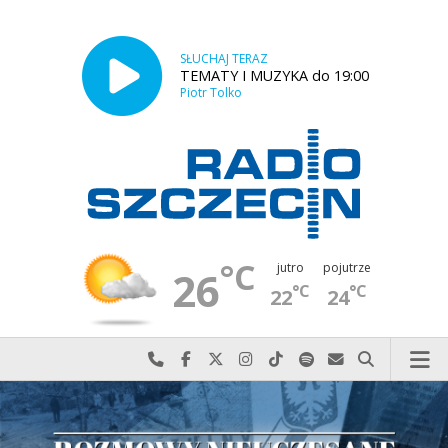
SŁUCHAJ TERAZ
TEMATY I MUZYKA do 19:00
Piotr Tolko
°C
jutro
pojutrze
26
°C
°C
22
24
Najlepiej po prostu do nas zadzwoń
Odwiedź nas na Facebook-u
Odwiedź nas na X
Odwiedź nas na Instagram-ie
Odwiedź nas na TikTok-u
Szukaj nas na Spotify
Wyślij do nas w
Szukaj