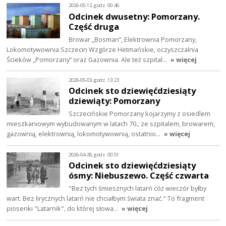
2026-05-12, godz. 00:46
Odcinek dwusetny: Pomorzany.
Część druga
Browar „Bosman”, Elektrownia Pomorzany,
Lokomotywownia Szczecin Wzgórze Hetmańskie, oczyszczalnia
Ścieków „Pomorzany” oraz Gazownia. Ale też szpital…
» więcej
2026-05-03, godz. 13:23
Odcinek sto dziewięćdziesiąty
dziewiąty: Pomorzany
Szczecińskie Pomorzany kojarzymy z osiedlem
mieszkaniowym wybudowanym w latach 70., ze szpitalem, browarem,
gazownią, elektrownią, lokomotywownią, ostatnio…
» więcej
2026-04-28, godz. 00:51
Odcinek sto dziewięćdziesiąty
ósmy: Niebuszewo. Część czwarta
"Bez tych śmiesznych latarń cóż wieczór byłby
wart. Bez lirycznych latarń nie chciałbym świata znać." To fragment
piosenki "Latarnik", do której słowa…
» więcej