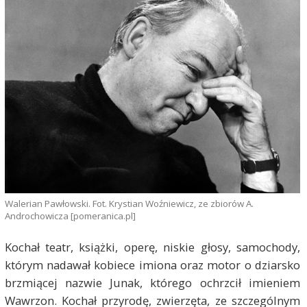
Walerian Pawłowski. Fot. Krystian Woźniewicz, ze zbiorów A.
Androchowicza [pomeranica.pl]
Kochał teatr, książki, operę, niskie głosy, samochody,
którym nadawał kobiece imiona oraz motor o dziarsko
brzmiącej nazwie Junak, którego ochrzcił imieniem
Wawrzon. Kochał przyrodę, zwierzęta, ze szczególnym