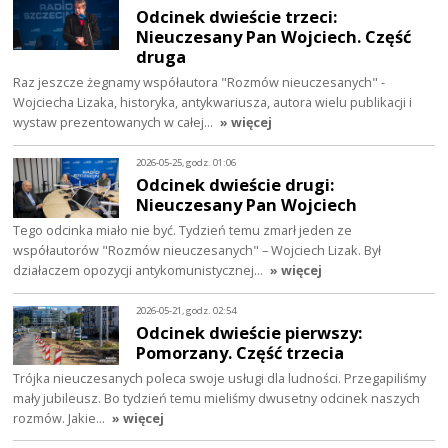
Odcinek dwieście trzeci:
Nieuczesany Pan Wojciech. Część
druga
Raz jeszcze żegnamy współautora "Rozmów nieuczesanych" -
Wojciecha Lizaka, historyka, antykwariusza, autora wielu publikacji i
wystaw prezentowanych w całej…
» więcej
2026-05-25, godz. 01:06
Odcinek dwieście drugi:
Nieuczesany Pan Wojciech
Tego odcinka miało nie być. Tydzień temu zmarł jeden ze
współautorów "Rozmów nieuczesanych" – Wojciech Lizak. Był
działaczem opozycji antykomunistycznej…
» więcej
2026-05-21, godz. 02:54
Odcinek dwieście pierwszy:
Pomorzany. Część trzecia
Trójka nieuczesanych poleca swoje usługi dla ludności. Przegapiliśmy
mały jubileusz. Bo tydzień temu mieliśmy dwusetny odcinek naszych
rozmów. Jakie…
» więcej