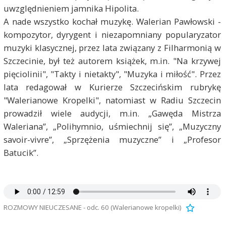
uwzględnieniem jamnika Hipolita.
A nade wszystko kochał muzykę. Walerian Pawłowski -
kompozytor, dyrygent i niezapomniany popularyzator
muzyki klasycznej, przez lata związany z Filharmonią w
Szczecinie, był też autorem książek, m.in. "Na krzywej
pięciolinii", "Takty i nietakty", "Muzyka i miłość". Przez
lata redagował w Kurierze Szczecińskim rubrykę
"Walerianowe Kropelki", natomiast w Radiu Szczecin
prowadził wiele audycji, m.in. „Gawęda Mistrza
Waleriana”, „Polihymnio, uśmiechnij się”, „Muzyczny
savoir-vivre”, „Sprzężenia muzyczne” i „Profesor
Batucik”.
ROZMOWY NIEUCZESANE - odc. 60 (Walerianowe kropelki)