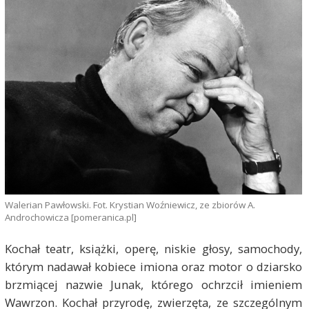
Walerian Pawłowski. Fot. Krystian Woźniewicz, ze zbiorów A.
Androchowicza [pomeranica.pl]
Kochał teatr, książki, operę, niskie głosy, samochody,
którym nadawał kobiece imiona oraz motor o dziarsko
brzmiącej nazwie Junak, którego ochrzcił imieniem
Wawrzon. Kochał przyrodę, zwierzęta, ze szczególnym