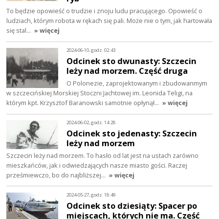
To będzie opowieść o trudzie i znoju ludu pracującego. Opowieść o
ludziach, którym robota w rękach się pali. Może nie o tym, jak hartowała
się stal…
» więcej
2024-06-10, godz. 02:43
Odcinek sto dwunasty: Szczecin
leży nad morzem. Część druga
O Polonezie, zaprojektowanym i zbudowanmym
w szczecińskiej Morskiej Stoczni Jachtowej im. Leonida Teligi, na
którym kpt. Krzysztof Baranowski samotnie opłynął…
» więcej
2024-06-02, godz. 14:28
Odcinek sto jedenasty: Szczecin
leży nad morzem
Szczecin leży nad morzem. To hasło od lat jest na ustach zarówno
mieszkańców, jak i odwiedzających nasze miasto gości. Raczej
prześmiewczo, bo do najbliższej…
» więcej
2024-05-27, godz. 18:49
Odcinek sto dziesiąty: Spacer po
miejscach, których nie ma. Część