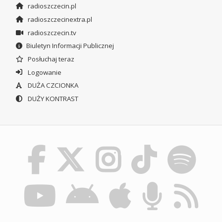
radioszczecin.pl
radioszczecinextra.pl
radioszczecin.tv
Biuletyn Informacji Publicznej
Posłuchaj teraz
Logowanie
DUŻA CZCIONKA
DUŻY KONTRAST