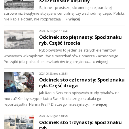
Szczecińskie kościoły
Są inne - prostsze, skromniejsze, bardziej
surowe niż świątynie stojące w centralnej czy wschodniej części Polski.
Nie kapią złotem, nie rozpraszają…
» więcej
2024-06-30, godz. 14:42
Odcinek sto piętnasty: Spod znaku
ryb. Część trzecia
Rybołówstwo to jeden ze stałych elementów
wpisanych w krajobraz i życie mieszkańców Pomorza Zachodniego.
Początki (dla polskich mieszkańców tego regionu…
» więcej
2024-06-23, godz. 23:51
Odcinek sto czternasty: Spod znaku
ryb. Część druga
Jak Radio Szczecin opisywało trudy rybaków na
morzu? Kim był szyper kutra Świ-46 i dlaczego szukała go
reportażystka, Hanna Krall? Dlaczego mrzeżyńscy…
» więcej
2024-06-17, godz. 01:20
Odcinek sto trzynasty: Spod znaku
ryb