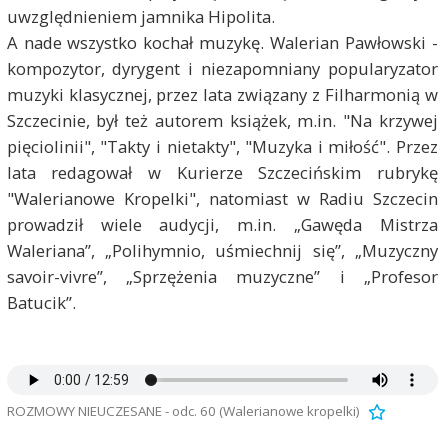
uwzględnieniem jamnika Hipolita.
A nade wszystko kochał muzykę. Walerian Pawłowski -
kompozytor, dyrygent i niezapomniany popularyzator
muzyki klasycznej, przez lata związany z Filharmonią w
Szczecinie, był też autorem książek, m.in. "Na krzywej
pięciolinii", "Takty i nietakty", "Muzyka i miłość". Przez
lata redagował w Kurierze Szczecińskim rubrykę
"Walerianowe Kropelki", natomiast w Radiu Szczecin
prowadził wiele audycji, m.in. „Gawęda Mistrza
Waleriana”, „Polihymnio, uśmiechnij się”, „Muzyczny
savoir-vivre”, „Sprzężenia muzyczne” i „Profesor
Batucik”.
ROZMOWY NIEUCZESANE - odc. 60 (Walerianowe kropelki)