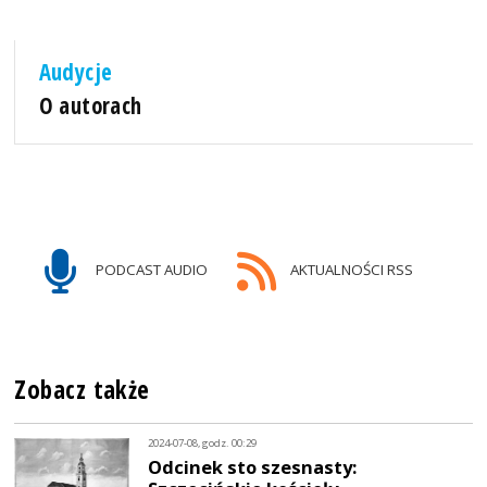
Audycje
O autorach
PODCAST AUDIO
AKTUALNOŚCI RSS
Zobacz także
2024-07-08, godz. 00:29
Odcinek sto szesnasty: