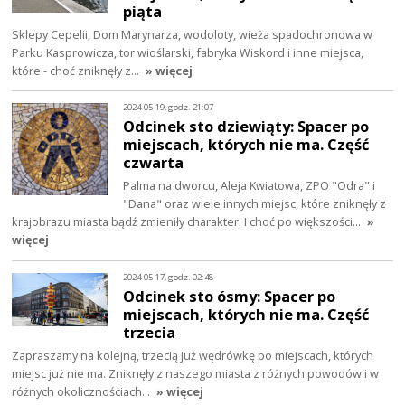
piąta
Sklepy Cepelii, Dom Marynarza, wodoloty, wieża spadochronowa w
Parku Kasprowicza, tor wioślarski, fabryka Wiskord i inne miejsca,
które - choć zniknęły z…
» więcej
2024-05-19, godz. 21:07
Odcinek sto dziewiąty: Spacer po
miejscach, których nie ma. Część
czwarta
Palma na dworcu, Aleja Kwiatowa, ZPO "Odra" i
"Dana" oraz wiele innych miejsc, które zniknęły z
krajobrazu miasta bądź zmieniły charakter. I choć po większości…
»
więcej
2024-05-17, godz. 02:48
Odcinek sto ósmy: Spacer po
miejscach, których nie ma. Część
trzecia
Zapraszamy na kolejną, trzecią już wędrówkę po miejscach, których
miejsc już nie ma. Zniknęły z naszego miasta z różnych powodów i w
różnych okolicznościach…
» więcej