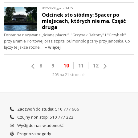
2024-05-05, godz. 14:55
Odcinek sto siódmy: Spacer po
miejscach, których nie ma. Część
druga
Fontanna nazywana „ścianą płaczu”, "Grzybek Baltony" i "Grzybek"
przy Bramie Portowej oraz szpital pulmonologiczny przy Janosika. Co
łączy te jakże różne…
» więcej
8
9
10
11
12
205 na 21 stronach
Zadzwoń do studia: 510 777 666
Czujny non stop: 510 777 222
Wyślij do nas wiadomość
Prognoza pogody