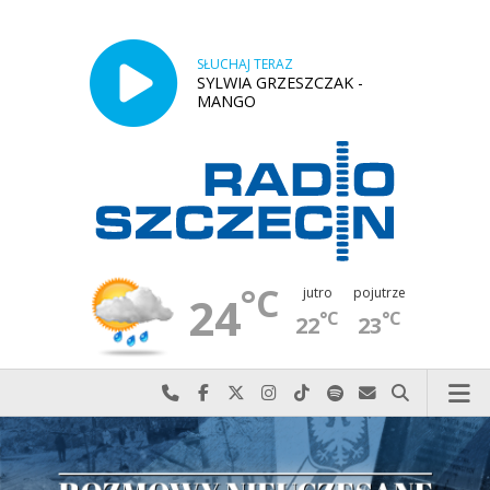
SŁUCHAJ TERAZ
SYLWIA GRZESZCZAK -
MANGO
°C
jutro
pojutrze
24
°C
°C
22
23
Najlepiej po prostu do nas zadzwoń
Odwiedź nas na Facebook-u
Odwiedź nas na X
Odwiedź nas na Instagram-ie
Odwiedź nas na TikTok-u
Szukaj nas na Spotify
Wyślij do nas w
Szukaj