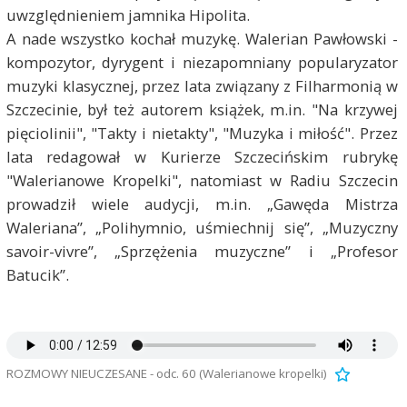
uwzględnieniem jamnika Hipolita.
A nade wszystko kochał muzykę. Walerian Pawłowski -
kompozytor, dyrygent i niezapomniany popularyzator
muzyki klasycznej, przez lata związany z Filharmonią w
Szczecinie, był też autorem książek, m.in. "Na krzywej
pięciolinii", "Takty i nietakty", "Muzyka i miłość". Przez
lata redagował w Kurierze Szczecińskim rubrykę
"Walerianowe Kropelki", natomiast w Radiu Szczecin
prowadził wiele audycji, m.in. „Gawęda Mistrza
Waleriana”, „Polihymnio, uśmiechnij się”, „Muzyczny
savoir-vivre”, „Sprzężenia muzyczne” i „Profesor
Batucik”.
ROZMOWY NIEUCZESANE - odc. 60 (Walerianowe kropelki)