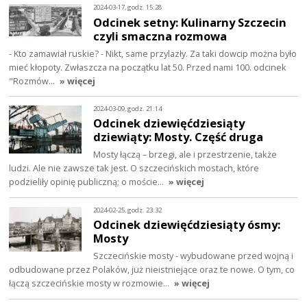
2024-03-17, godz. 15:28
Odcinek setny: Kulinarny Szczecin
czyli smaczna rozmowa
- Kto zamawiał ruskie? - Nikt, same przylazły. Za taki dowcip można było
mieć kłopoty. Zwłaszcza na początku lat 50. Przed nami 100. odcinek
"Rozmów…
» więcej
2024-03-09, godz. 21:14
Odcinek dziewięćdziesiąty
dziewiąty: Mosty. Część druga
Mosty łączą – brzegi, ale i przestrzenie, także
ludzi. Ale nie zawsze tak jest. O szczecińskich mostach, które
podzieliły opinię publiczną; o moście…
» więcej
2024-02-25, godz. 23:32
Odcinek dziewięćdziesiąty ósmy:
Mosty
Szczecińskie mosty - wybudowane przed wojną i
odbudowane przez Polaków, już nieistniejące oraz te nowe. O tym, co
łączą szczecińskie mosty w rozmowie…
» więcej