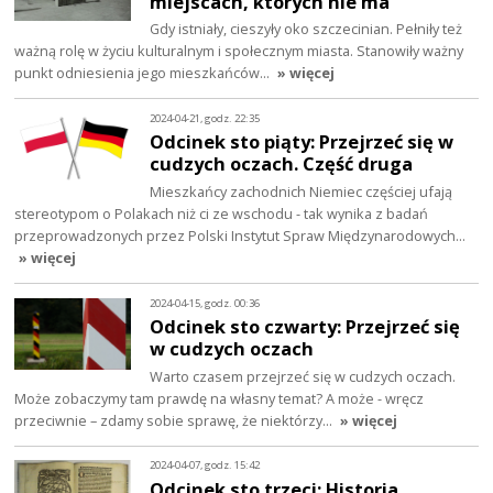
miejscach, których nie ma
Gdy istniały, cieszyły oko szczecinian. Pełniły też
ważną rolę w życiu kulturalnym i społecznym miasta. Stanowiły ważny
punkt odniesienia jego mieszkańców…
» więcej
2024-04-21, godz. 22:35
Odcinek sto piąty: Przejrzeć się w
cudzych oczach. Część druga
Mieszkańcy zachodnich Niemiec częściej ufają
stereotypom o Polakach niż ci ze wschodu - tak wynika z badań
przeprowadzonych przez Polski Instytut Spraw Międzynarodowych…
» więcej
2024-04-15, godz. 00:36
Odcinek sto czwarty: Przejrzeć się
w cudzych oczach
Warto czasem przejrzeć się w cudzych oczach.
Może zobaczymy tam prawdę na własny temat? A może - wręcz
przeciwnie – zdamy sobie sprawę, że niektórzy…
» więcej
2024-04-07, godz. 15:42
Odcinek sto trzeci: Historia