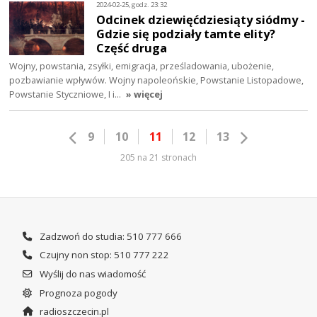
2024-02-25, godz. 23:32
Odcinek dziewięćdziesiąty siódmy -
Gdzie się podziały tamte elity?
Część druga
Wojny, powstania, zsyłki, emigracja, prześladowania, ubożenie,
pozbawianie wpływów. Wojny napoleońskie, Powstanie Listopadowe,
Powstanie Styczniowe, I i…
» więcej
9
10
11
12
13
205 na 21 stronach
Zadzwoń do studia: 510 777 666
Czujny non stop: 510 777 222
Wyślij do nas wiadomość
Prognoza pogody
radioszczecin.pl