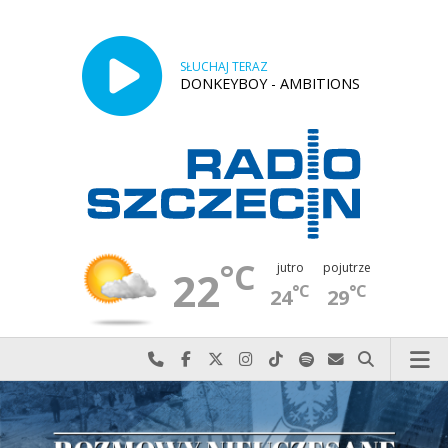
SŁUCHAJ TERAZ
DONKEYBOY - AMBITIONS
°C
jutro
pojutrze
22
°C
°C
24
29
Najlepiej po prostu do nas zadzwoń
Odwiedź nas na Facebook-u
Odwiedź nas na X
Odwiedź nas na Instagram-ie
Odwiedź nas na TikTok-u
Szukaj nas na Spotify
Wyślij do nas w
Szukaj