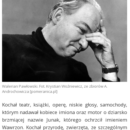
Walerian Pawłowski. Fot. Krystian Woźniewicz, ze zbiorów A.
Androchowicza [pomeranica.pl]
Kochał teatr, książki, operę, niskie głosy, samochody,
którym nadawał kobiece imiona oraz motor o dziarsko
brzmiącej nazwie Junak, którego ochrzcił imieniem
Wawrzon. Kochał przyrodę, zwierzęta, ze szczególnym