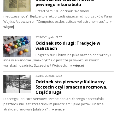
pewnego inkunabułu
Przed nami 103 odcinek "Rozmów
nieuczesanych". Będzie to efekt przedświątecznych porządków Pana
Wojtka. A poważnie - "Computus ecclesiasticus vel astronomicus"…
»
więcej
2024-03-31, godz. 01:57
Odcinek sto drugi: Tradycje w
walizkach
Pogrzeb żuru, bitwa na jajka oraz solone wrony i
inne wielkanocne „smakołyki”. Co jeszcze przywieźli w swoich
walizkach osadnicy Szczecina? Wojciech…
» więcej
2024-03-25, godz. 02:02
Odcinek sto pierwszy: Kulinarny
Szczecin czyli smaczna rozmowa.
Część druga
Dlaczego Bar Extra serwował zimne dania? Dlaczego szczeciński
pasztecik nie jest szczecińskim pierożkiem? Jakie pozakulinarne
atrakcje oferowała Jubilatka?…
» więcej