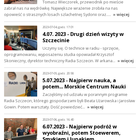
Tomasz Wieczorek, przewodnik po mieście
zabrał nas na wędrówkę. Największe wrażenie zrobiła na nas
opowieść o strasznych losach szlachetnej Sydonii oraz..…
» więcej
2023-07-04, godz. 17:01
4.07. 2023 - Drugi dzień wizyty w
Szczecinie
Uczymy się. O technice w radiu - sprzęcie,
oprogramowaniu, wyposażeniu studia opowiadał Krzysztof
Skonieczny, dyrektor techniczny Radia Szczecin. W arkana…
» więcej
2023-07-05, godz. 20:58
5.07.2023 - Najpierw nauka, a
potem... Morskie Centrum Nauki
Zaczęliśmy od udziału w porannym programie
Radia Szczecin, którego gospodarzami byli Beata Użarowska i Jarosław
Gowin. Potem warsztaty. Dość powiedzieć…
» więcej
2023-07-06, godz. 16:40
6.07.2023 - Najpierw podróż w
wyobraźni, potem Stoewerem,
Smykiem i Junakiem