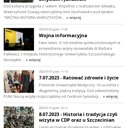
Dziś kolejna przygoda z radiem. Wspólnie z realizatorem dźwięku,
Wawrzyńcem Szwają stworzyliśmy mini słuchowisko pod tytułem
"KRÓTKA HISTORIA WARSZTATÓW…
» więcej
2023-03-22, godz. 11:50
Wojna informacyjna
Fake news. O roli mediów społecznościowych w
prowadzeniu wojny opowiadała dr Barbara
Patlewicz z Instytutu Historycznego Uniwersytetu Szczecińskiego.
Niezwykle…
» więcej
2023-07-07, godz. 11:14
7.07.2023 - Ratować zdrowie i życie
Pomorski Uniwersytet Medyczny - to uczelnia z
długoletnią, piękną tradycją. Dziś odwiedziliśmy
PUM. Naszą wizytę rozpoczęliśmy od Centrum Symulacji…
» więcej
2023-07-10, godz. 16:12
8.07.2023 - Historia i tradycja czyli
wizyta w CDP oraz u Szczecinian
Centrum Dialogu Przełomy to jeden z oddziałów