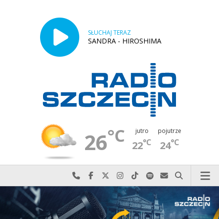
SŁUCHAJ TERAZ
SANDRA - HIROSHIMA
°C
jutro
pojutrze
26
°C
°C
22
24
Najlepiej po prostu do nas zadzwoń
Odwiedź nas na Facebook-u
Odwiedź nas na X
Odwiedź nas na Instagram-ie
Odwiedź nas na TikTok-u
Szukaj nas na Spotify
Wyślij do nas w
Szukaj