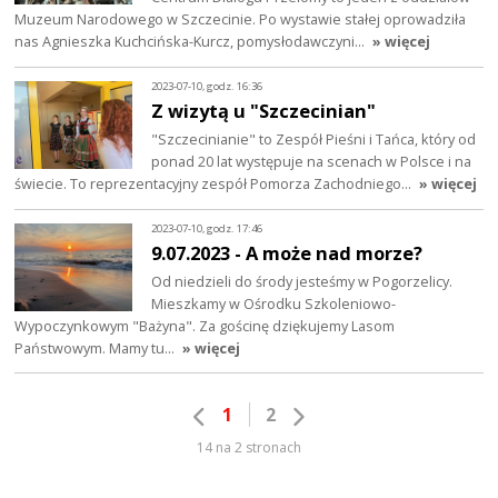
Muzeum Narodowego w Szczecinie. Po wystawie stałej oprowadziła
nas Agnieszka Kuchcińska-Kurcz, pomysłodawczyni…
» więcej
2023-07-10, godz. 16:36
Z wizytą u "Szczecinian"
"Szczecinianie" to Zespół Pieśni i Tańca, który od
ponad 20 lat występuje na scenach w Polsce i na
świecie. To reprezentacyjny zespół Pomorza Zachodniego…
» więcej
2023-07-10, godz. 17:46
9.07.2023 - A może nad morze?
Od niedzieli do środy jesteśmy w Pogorzelicy.
Mieszkamy w Ośrodku Szkoleniowo-
Wypoczynkowym "Bażyna". Za gościnę dziękujemy Lasom
Państwowym. Mamy tu…
» więcej
1
2
14 na 2 stronach