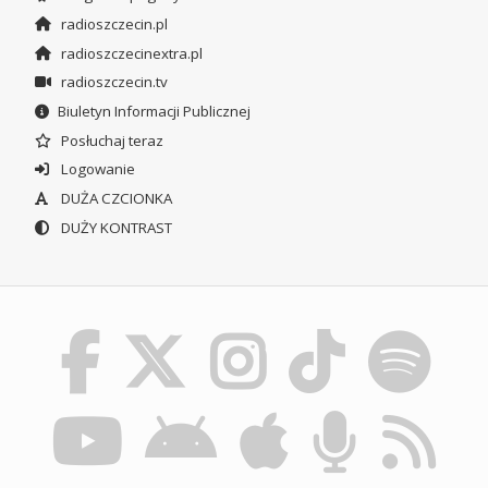
radioszczecin.pl
radioszczecinextra.pl
radioszczecin.tv
Biuletyn Informacji Publicznej
Posłuchaj teraz
Logowanie
DUŻA CZCIONKA
DUŻY KONTRAST