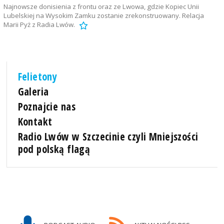
Najnowsze donisienia z frontu oraz ze Lwowa, gdzie Kopiec Unii
Lubelskiej na Wysokim Zamku zostanie zrekonstruowany. Relacja
Marii Pyż z Radia Lwów.
Felietony
Galeria
Poznajcie nas
Kontakt
Radio Lwów w Szczecinie czyli Mniejszości
pod polską flagą