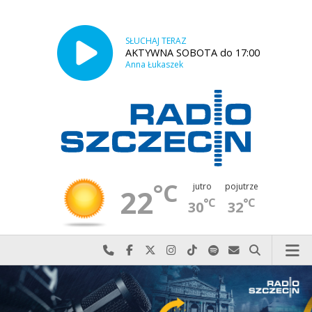
SŁUCHAJ TERAZ
AKTYWNA SOBOTA do 17:00
Anna Łukaszek
°C
jutro
pojutrze
22
°C
°C
30
32
Najlepiej po prostu do nas zadzwoń
Odwiedź nas na Facebook-u
Odwiedź nas na X
Odwiedź nas na Instagram-ie
Odwiedź nas na TikTok-u
Szukaj nas na Spotify
Wyślij do nas w
Szukaj