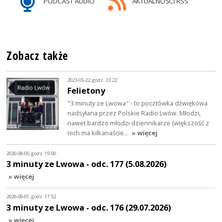
PODCAST AUDIO
AKTUALNOŚCI RSS
Zobacz także
2023-05-22, godz. 23:22
Felietony
"3 minuty ze Lwowa" - to pocztówka dźwiękowa
nadsyłana przez Polskie Radio Lwów. Młodzi,
nawet bardzo młodzi dziennikarze (większość z
nich ma kilkanaście…
» więcej
2026-08-05, godz. 19:00
3 minuty ze Lwowa - odc. 177 (5.08.2026)
» więcej
2026-08-01, godz. 17:52
3 minuty ze Lwowa - odc. 176 (29.07.2026)
» więcej