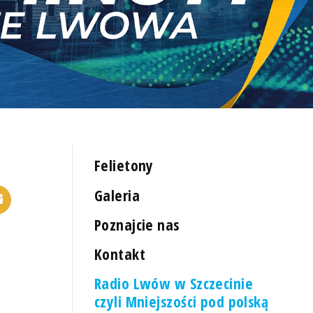
Felietony
Galeria
Poznajcie nas
Kontakt
Radio Lwów w Szczecinie
czyli Mniejszości pod polską