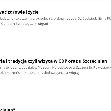
ać zdrowie i życie
dyczny - to uczelnia z długoletnią, piękną tradycją. Dziś odwiedziliśmy P
od Centrum Symulacji…
» więcej
ria i tradycja czyli wizyta w CDP oraz u Szczecinian
my to jeden z oddziałów Muzeum Narodowego w Szczecinie. Po wystawie
szka Kuchcińska-Kurcz, pomysłodawczyni…
» więcej
ecinian"