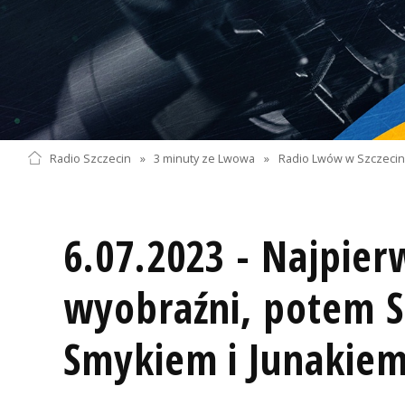
Radio Szczecin
»
3 minuty ze Lwowa
»
Radio Lwów w Szczecini
6.07.2023 - Najpie
wyobraźni, potem 
Smykiem i Junakie