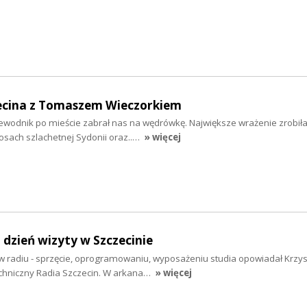
ecina z Tomaszem Wieczorkiem
wodnik po mieście zabrał nas na wędrówkę. Największe wrażenie zrobiła
osach szlachetnej Sydonii oraz..…
» więcej
i dzień wizyty w Szczecinie
 w radiu - sprzęcie, oprogramowaniu, wyposażeniu studia opowiadał Krzys
echniczny Radia Szczecin. W arkana…
» więcej