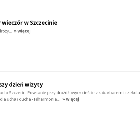
y wieczór w Szczecinie
róży...
» więcej
szy dzień wizyty
adio Szczecin. Powitanie przy drożdżowym cieście z rabarbarem i czekola
ś dla ucha i ducha - Filharmonia…
» więcej