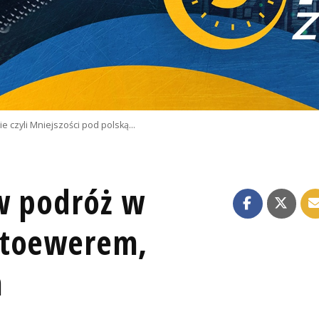
e czyli Mniejszości pod polską…
rw podróż w
Stoewerem,
m