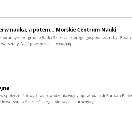
ierw nauka, a potem... Morskie Centrum Nauki
w porannym programie Radia Szczecin, którego gospodarzami byli Beat
m warsztaty. Dość powiedzieć…
» więcej
yjna
ów społecznościowych w prowadzeniu wojny opowiadała dr Barbara Patle
o Uniwersytetu Szczecińskiego. Niezwykle…
» więcej