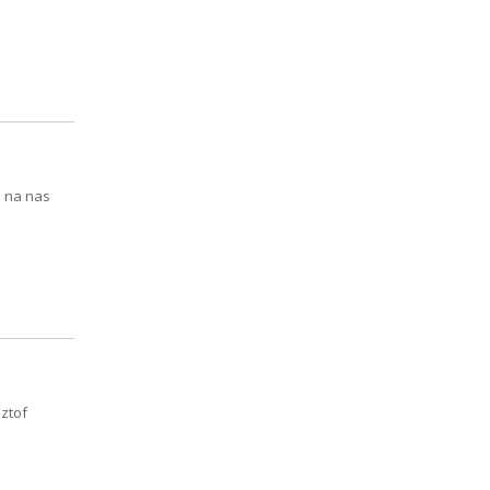
 na nas
ztof