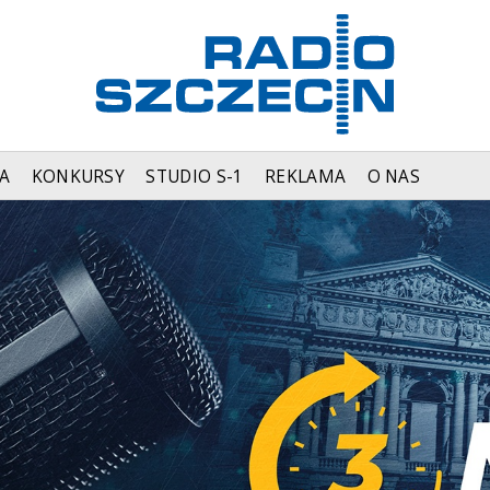
A
KONKURSY
STUDIO S-1
REKLAMA
O NAS