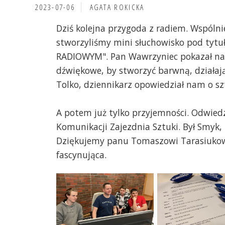
2023-07-06
AGATA ROKICKA
Dziś kolejna przygoda z radiem. Wspóln
stworzyliśmy mini słuchowisko pod t
RADIOWYM". Pan Wawrzyniec pokazał nam
dźwiękowe, by stworzyć barwną, działają
Tolko, dziennikarz opowiedział nam o szt
A potem już tylko przyjemności. Odwied
Komunikacji Zajezdnia Sztuki. Był Smyk,
Dziękujemy panu Tomaszowi Tarasiukowi,
fascynująca.