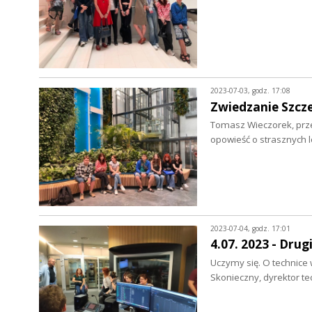
2023-07-03, godz. 17:08
Zwiedzanie Szcz
Tomasz Wieczorek, prze
opowieść o strasznych l
2023-07-04, godz. 17:01
4.07. 2023 - Drug
Uczymy się. O technice
Skonieczny, dyrektor t