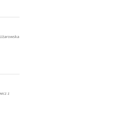
a Użarowska
wicz z