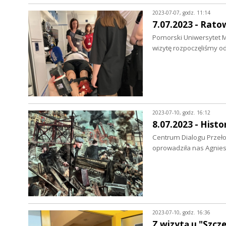
2023-07-07, godz. 11:14
7.07.2023 - Ratow
Pomorski Uniwersytet Me
wizytę rozpoczęliśmy 
2023-07-10, godz. 16:12
8.07.2023 - Histo
Centrum Dialogu Przeło
oprowadziła nas Agnie
2023-07-10, godz. 16:36
Z wizytą u "Szcz