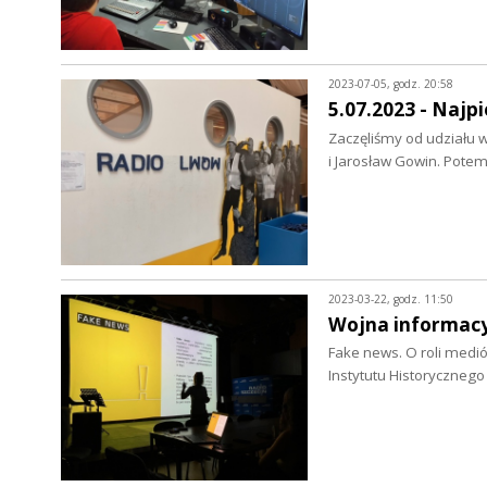
2023-07-05, godz. 20:58
5.07.2023 - Najp
Zaczęliśmy od udziału 
i Jarosław Gowin. Pote
2023-03-22, godz. 11:50
Wojna informac
Fake news. O roli medi
Instytutu Historyczneg