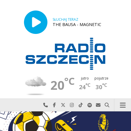
SŁUCHAJ TERAZ
THE BAUSA - MAGNETIC
°C
jutro
pojutrze
20
°C
°C
24
30
Najlepiej po prostu do nas zadzwoń
Odwiedź nas na Facebook-u
Odwiedź nas na X
Odwiedź nas na Instagram-ie
Odwiedź nas na TikTok-u
Szukaj nas na Spotify
Wyślij do nas w
Szukaj