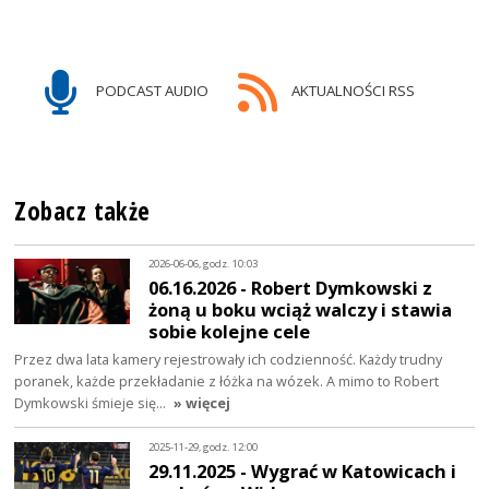
PODCAST AUDIO
AKTUALNOŚCI RSS
Zobacz także
2026-06-06, godz. 10:03
06.16.2026 - Robert Dymkowski z
żoną u boku wciąż walczy i stawia
sobie kolejne cele
Przez dwa lata kamery rejestrowały ich codzienność. Każdy trudny
poranek, każde przekładanie z łóżka na wózek. A mimo to Robert
Dymkowski śmieje się…
» więcej
2025-11-29, godz. 12:00
29.11.2025 - Wygrać w Katowicach i