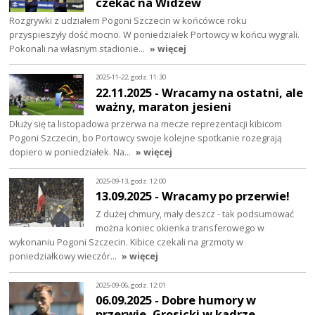
czekać na Widzew
Rozgrywki z udziałem Pogoni Szczecin w końcówce roku
przyspieszyły dość mocno. W poniedziałek Portowcy w końcu wygrali.
Pokonali na własnym stadionie…
» więcej
2025-11-22, godz. 11:30
22.11.2025 - Wracamy na ostatni, ale
ważny, maraton jesieni
Dłuży się ta listopadowa przerwa na mecze reprezentacji kibicom
Pogoni Szczecin, bo Portowcy swoje kolejne spotkanie rozegrają
dopiero w poniedziałek. Na…
» więcej
2025-09-13, godz. 12:00
13.09.2025 - Wracamy po przerwie!
Z dużej chmury, mały deszcz - tak podsumować
można koniec okienka transferowego w
wykonaniu Pogoni Szczecin. Kibice czekali na grzmoty w
poniedziałkowy wieczór…
» więcej
2025-09-06, godz. 12:01
06.09.2025 - Dobre humory w
przerwie, Grosicki w kadrze