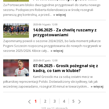
Za Portowcami blisko dwa tygodnie przygotowań do startu nowego
sezonu. Podopieczni Roberta Kolendowicza w środę rozegrali
pierwszą grę kontrolną, a przed…
» więcej
2025-06-14, godz. 12:00
14.06.2025 - Za chwilę ruszamy z
przygotowaniami
Zapominamy powoli o sezonie 2024/2025, bo lada moment piłkarze
Pogoni Szczecin rozpoczną przygotowania do nowych rozgrywek w
sezonie 2025/2026. Kibice cały…
» więcej
2025-06-07, godz. 12:00
07.06.2025 - Grosik pożegnał się z
kadrą, co tam w klubie?
Kamil Grosicki ma za sobą ostatni mecz w
piłkarskiej reprezentacji Polski. Doświadczony skrzydłowy, tak jak
wcześniej zapowiadano, rozegrał 30 minut w towarzyskim…
» więcej
1
2
3
4
5
101 na 11 stronach