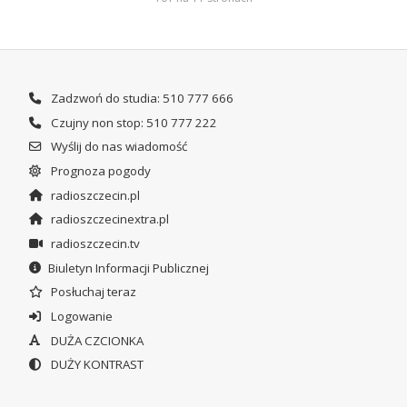
Zadzwoń do studia: 510 777 666
Czujny non stop: 510 777 222
Wyślij do nas wiadomość
Prognoza pogody
radioszczecin.pl
radioszczecinextra.pl
radioszczecin.tv
Biuletyn Informacji Publicznej
Posłuchaj teraz
Logowanie
DUŻA CZCIONKA
DUŻY KONTRAST