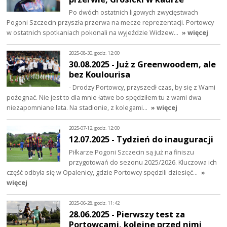
Po dwóch ostatnich ligowych zwycięstwach
Pogoni Szczecin przyszła przerwa na mecze reprezentacji. Portowcy
w ostatnich spotkaniach pokonali na wyjeździe Widzew…
» więcej
2025-08-30, godz. 12:00
30.08.2025 - Już z Greenwoodem, ale
bez Koulourisa
- Drodzy Portowcy, przyszedł czas, by się z Wami
pożegnać. Nie jest to dla mnie łatwe bo spędziłem tu z wami dwa
niezapomniane lata. Na stadionie, z kolegami…
» więcej
2025-07-12, godz. 12:00
12.07.2025 - Tydzień do inauguracji
Piłkarze Pogoni Szczecin są już na finiszu
przygotowań do sezonu 2025/2026. Kluczowa ich
część odbyła się w Opalenicy, gdzie Portowcy spędzili dziesięć…
»
więcej
2025-06-28, godz. 11:42
28.06.2025 - Pierwszy test za
Portowcami, kolejne przed nimi