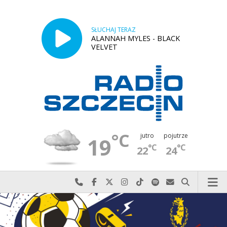
SŁUCHAJ TERAZ
ALANNAH MYLES - BLACK
VELVET
°C
jutro
pojutrze
19
°C
°C
22
24
Najlepiej po prostu do nas zadzwoń
Odwiedź nas na Facebook-u
Odwiedź nas na X
Odwiedź nas na Instagram-ie
Odwiedź nas na TikTok-u
Szukaj nas na Spotify
Wyślij do nas w
Szukaj