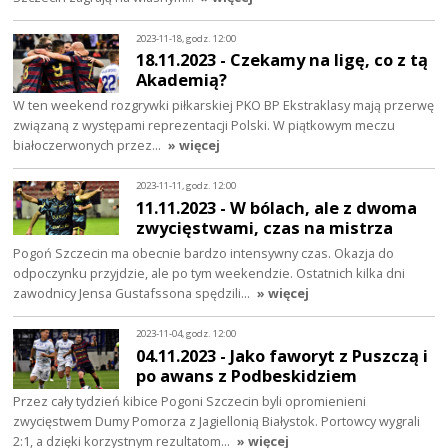
2023-11-18, godz. 12:00
18.11.2023 - Czekamy na ligę, co z tą
Akademią?
W ten weekend rozgrywki piłkarskiej PKO BP Ekstraklasy mają przerwę
związaną z występami reprezentacji Polski. W piątkowym meczu
białoczerwonych przez…
» więcej
2023-11-11, godz. 12:00
11.11.2023 - W bólach, ale z dwoma
zwycięstwami, czas na mistrza
Pogoń Szczecin ma obecnie bardzo intensywny czas. Okazja do
odpoczynku przyjdzie, ale po tym weekendzie. Ostatnich kilka dni
zawodnicy Jensa Gustafssona spędzili…
» więcej
2023-11-04, godz. 12:00
04.11.2023 - Jako faworyt z Puszczą i
po awans z Podbeskidziem
Przez cały tydzień kibice Pogoni Szczecin byli opromienieni
zwycięstwem Dumy Pomorza z Jagiellonią Białystok. Portowcy wygrali
2:1, a dzięki korzystnym rezultatom…
» więcej