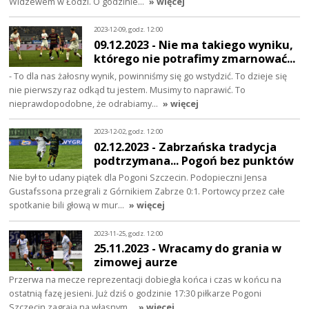
Widzewem w Łodzi. O godzinie…
» więcej
2023-12-09, godz. 12:00
09.12.2023 - Nie ma takiego wyniku,
którego nie potrafimy zmarnować...
- To dla nas żałosny wynik, powinniśmy się go wstydzić. To dzieje się
nie pierwszy raz odkąd tu jestem. Musimy to naprawić. To
nieprawdopodobne, że odrabiamy…
» więcej
2023-12-02, godz. 12:00
02.12.2023 - Zabrzańska tradycja
podtrzymana... Pogoń bez punktów
Nie był to udany piątek dla Pogoni Szczecin. Podopieczni Jensa
Gustafssona przegrali z Górnikiem Zabrze 0:1. Portowcy przez całe
spotkanie bili głową w mur…
» więcej
2023-11-25, godz. 12:00
25.11.2023 - Wracamy do grania w
zimowej aurze
Przerwa na mecze reprezentacji dobiegła końca i czas w końcu na
ostatnią fazę jesieni. Już dziś o godzinie 17:30 piłkarze Pogoni
Szczecin zagrają na własnym…
» więcej