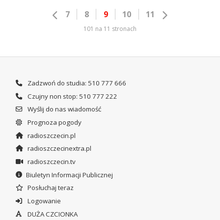
7
8
9
10
11
101 na 11 stronach
Zadzwoń do studia: 510 777 666
Czujny non stop: 510 777 222
Wyślij do nas wiadomość
Prognoza pogody
radioszczecin.pl
radioszczecinextra.pl
radioszczecin.tv
Biuletyn Informacji Publicznej
Posłuchaj teraz
Logowanie
DUŻA CZCIONKA