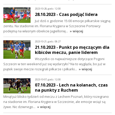
2023-10-28, godz. 12:00
28.10.2023 - Czas podjąć lidera
Już dziś o godzinie 15:00 emocje piłkarskie sięgną
zenitu. Na stadionie im. Floriana Krygiera w Szczecinie Portowcy
podejmą na własnym obiekcie Jagiellonię…
» więcej
2023-10-21, godz. 08:27
21.10.2023 - Punkt po męczącym dla
kibiców meczu, panie liderem
Wszystko co najważniejsze dotyczące Pogoni
Szczecin w ten weekend już się wydarzyło? Na to wygląda, bo już w
piątek swoje mecze rozegrali piłkarze i piłkarki…
» więcej
2023-10-07, godz. 12:00
07.10.2023 - Lech na kolanach, czas
na punkty z Ruchem
Minął już blisko tydzień od meczu z Lechem Poznań, który rozegrano
na stadionie im. Floriana Krygiera w Szczecinie, ale emocje wciąż są
żywe. Nic dziwnego…
» więcej