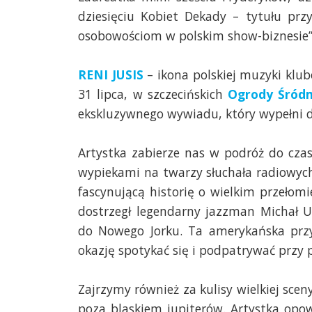
dziesięciu Kobiet Dekady – tytułu prz
osobowościom w polskim show-biznesie”
RENI JUSIS
– ikona polskiej muzyki klub
31 lipca, w szczecińskich
Ogrody Śródm
ekskluzywnego wywiadu, który wypełni d
Artystka zabierze nas w podróż do cza
wypiekami na twarzy słuchała radiowyc
fascynującą historię o wielkim przełomi
dostrzegł legendarny jazzman Michał U
do Nowego Jorku. Ta amerykańska przy
okazję spotykać się i podpatrywać przy 
Zajrzymy również za kulisy wielkiej scen
poza blaskiem jupiterów. Artystka op