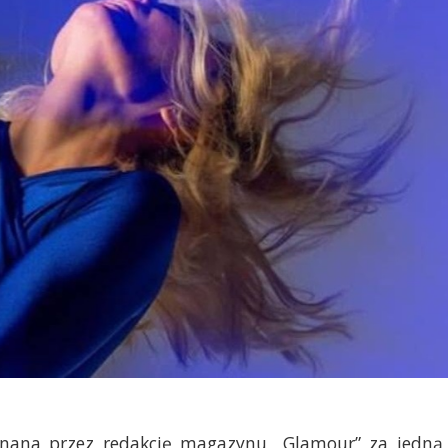
uznana przez redakcję magazynu „Glamour” za jedną