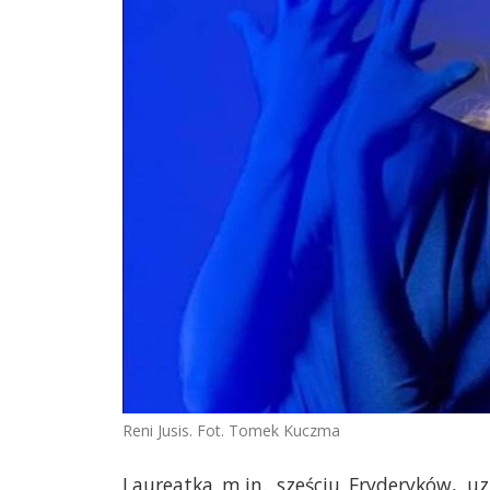
Reni Jusis. Fot. Tomek Kuczma
Laureatka m.in. sześciu Fryderyków, 