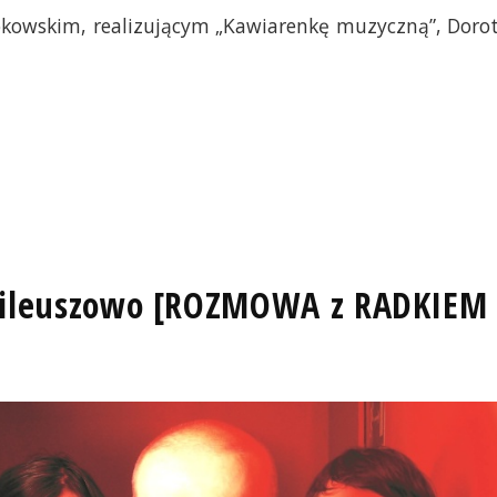
okowskim, realizującym „Kawiarenkę muzyczną”, Doro
ubileuszowo [ROZMOWA z RADKIEM