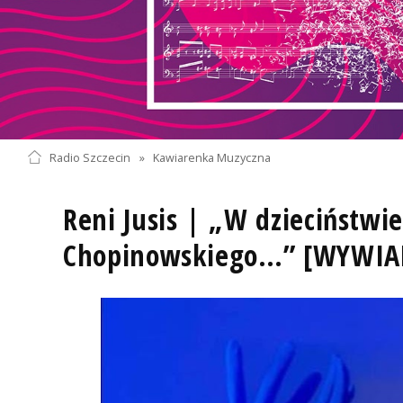
Radio Szczecin
»
Kawiarenka Muzyczna
Reni Jusis | „W dzieciństwi
Chopinowskiego…” [WYWIAD