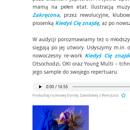
mamą na pełen etat. Ilustracją muz
Zakręcona
, przez rewolucyjne, klubo
piosenką
Kiedyś Cię znajdę
, aż po nows
W audycji porozmawiamy też o młodszy
sięgają po jej utwory. Usłyszymy m.in. 
nowoczesny re-work
Kiedyś Cię znajd
Otsochodzi, OKI oraz Young Multi – tchn
jego sample do swojego repertuaru.
Posłuchaj rozmowy Doroty Zamolskiej z Reni Jusis