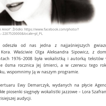
z i Anioł”. Źródło: https://www.facebook.com/photo/?
.-2207520000&locale=pl_PL
odeszła od nas jedna z najjaśniejszych gwiaz
– Kora. Właściwie Olga Aleksandra Sipowicz, z do
tach 1976–2008 była wokalistką i autorką tekstów
e ósma rocznica Jej śmierci, a w czerwcu tego ro
 roku, wspomnimy Ją w naszym programie.
rtuaru Ewy Demarczyk, wydanych na płycie Agenc
kłe piosenki sięgnęły wokalistki jazzowe – Lora Szafran
iejszej audycji.