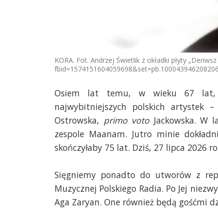
KORA. Fot. Andrzej Świetlik z okładki płyty „Deriws
fbid=1574151604059698&set=pb.100043946208206
Osiem lat temu, w wieku 67 lat, 
najwybitniejszych polskich artystek 
Ostrowska,
primo voto
Jackowska. W la
zespole Maanam. Jutro minie dokładni
skończyłaby 75 lat. Dziś, 27 lipca 2026
Sięgniemy ponadto do utworów z repe
Muzycznej Polskiego Radia. Po Jej niezwy
Aga Zaryan. One również będą gośćmi dzis