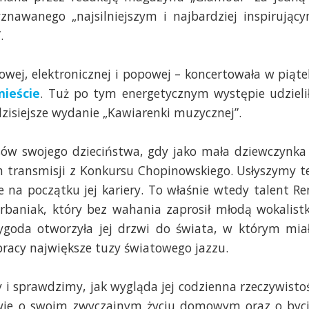
yznawanego „najsilniejszym i najbardziej inspirując
.
owej, elektronicznej i popowej – koncertowała w piąte
ieście
. Tuż po tym energetycznym występie udzieli
zisiejsze wydanie „Kawiarenki muzycznej”.
sów swojego dzieciństwa, gdy jako mała dziewczynka
h transmisji z Konkursu Chopinowskiego. Usłyszymy t
e na początku jej kariery. To właśnie wtedy talent Re
rbaniak, który bez wahania zaprosił młodą wokalist
goda otworzyła jej drzwi do świata, w którym mia
pracy największe tuzy światowego jazzu.
y i sprawdzimy, jak wygląda jej codzienna rzeczywisto
owie o swoim zwyczajnym życiu domowym oraz o byc