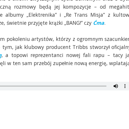
yczną rozmowy będą jej kompozycje – od megahi
we albumy „Elektrenika” i „Re Trans Misja” z kulto
ze, świetnie przyjęte krążki „BANG!” czy
Ćma
.
m pokoleniu artystów, którzy z ogromnym szacunki
o tym, jak klubowy producent Tribbs stworzył oficjaln
ę
, a topowi reprezentanci nowej fali rapu – tacy j
ęli w ten sam przebój zupełnie nową energię, wplataj