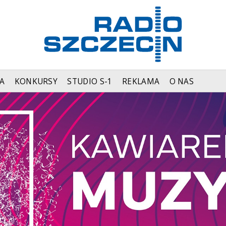
A
KONKURSY
STUDIO S-1
REKLAMA
O NAS